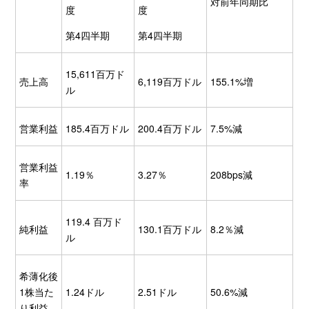
対前年同期比
度
度
第4四半期
第4四半期
15,611百万ド
売上高
6,119百万ドル
155.1%増
ル
営業利益
185.4百万ドル
200.4百万ドル
7.5%減
営業利益
1.19％
3.27％
208bps減
率
119.4 百万ド
純利益
130.1百万ドル
8.2％減
ル
希薄化後
1株当た
1.24ドル
2.51ドル
50.6%減
り利益