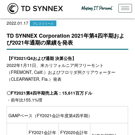
2022.01.17
プレスリリース
TD SYNNEX Corporation 2021年第4四半期およ
び2021年通期の業績を発表
【
FY2021/Q4
および通期 決算公告】
2022年1月11日、米カリフォルニア州フリーモント
（FREMONT, Calif.）およびフロリダ州クリアウォーター
（CLEARWATER, Fla.）発表
〇
FY2021
第
4
四半期売上高：
15,611
百万ドル
・前年比155.1%増
GAAPベース（FY2021会計年度第4四半期）
FY2021会計年
FY2020会計年