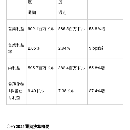
度
度
通期
通期
営業利益
902.1百万ドル
586.5百万ドル
53.8％増
営業利益
2.85％
2.94％
9 bps減
率
純利益
595.7百万ドル
382.4百万ドル
55.8%増
希薄化後
1株当た
9.40ドル
7.38ドル
27.4%増
り利益
〇
FY2021
通期決算概要