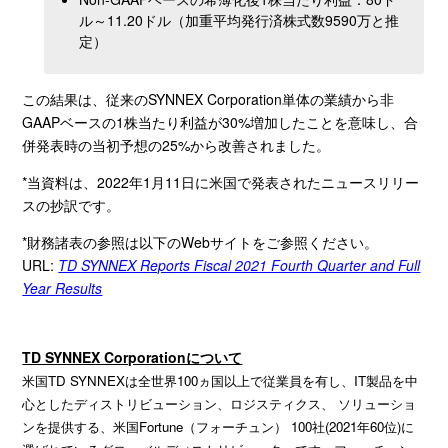
ル～11.20ドル（加重平均発行済株式数9590万と推
定）
この結果は、従来のSYNNEX Corporation単体の業績から非
GAAPベースの1株当たり利益が30%増加したことを意味し、合
併発表時の当初予想の25%から改善されました。
*当資料は、2022年1月11日に米国で発表されたニュースリリー
スの抄訳です。
*財務諸表の参照は以下のWebサイトをご参照ください。
URL:
TD SYNNEX Reports Fiscal 2021 Fourth Quarter and Full
Year Results
TD SYNNEX Corporationについて
米国TD SYNNEXは全世界100ヵ国以上で従業員を有し、IT製品を中
心としたディストリビューション、ロジスティクス、 ソリューショ
ンを提供する、米国Fortune（フォーチュン） 100社(2021年60位)に