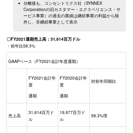
分離後も、コンセントリクス社（SYNNEX
Corporationの旧カスタマー・エクスペリエンス・サ
ービス事業）の過去の業績は継続事業の利益から除
外し、非継続事業として表示
〇
FY2021
通期売上高：
31,614
百万ドル
・前年比58.3%
GAAPベース（FY2021会計年度通期）
FY2021会計年
FY2020会計年
対前年同期比
度
度
通期
通期
31,614百万ド
19,977百万ド
売上高
58.3%増
ル
ル