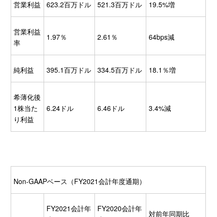
営業利益
623.2百万ドル
521.3百万ドル
19.5%増
営業利益
1.97％
2.61％
64bps減
率
純利益
395.1百万ドル
334.5百万ドル
18.1％増
希薄化後
1株当た
6.24ドル
6.46ドル
3.4%減
り利益
Non-GAAPベース（FY2021会計年度通期）
FY2021会計年
FY2020会計年
対前年同期比