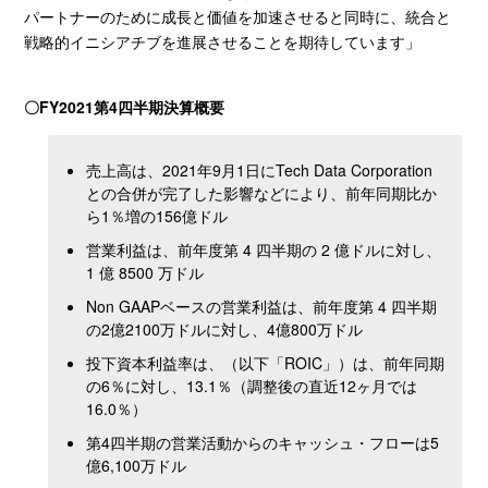
パートナーのために成長と価値を加速させると同時に、統合と
戦略的イニシアチブを進展させることを期待しています」
〇
FY2021
第
4
四半期決算概要
売上高は、2021年9月1日にTech Data Corporation
との合併が完了した影響などにより、前年同期比か
ら1％増の156億ドル
営業利益は、前年度第 4 四半期の 2 億ドルに対し、
1 億 8500 万ドル
Non GAAPベースの営業利益は、前年度第 4 四半期
の2億2100万ドルに対し、4億800万ドル
投下資本利益率は、（以下「ROIC」）は、前年同期
の6％に対し、13.1％（調整後の直近12ヶ月では
16.0％）
第4四半期の営業活動からのキャッシュ・フローは5
億6,100万ドル