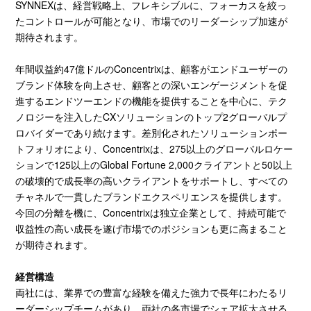
SYNNEXは、経営戦略上、フレキシブルに、フォーカスを絞っ
たコントロールが可能となり、市場でのリーダーシップ加速が
期待されます。
年間収益約47億ドルのConcentrixは、顧客がエンドユーザーの
ブランド体験を向上させ、顧客との深いエンゲージメントを促
進するエンドツーエンドの機能を提供することを中心に、テク
ノロジーを注入したCXソリューションのトップ2グローバルプ
ロバイダーであり続けます。差別化されたソリューションポー
トフォリオにより、Concentrixは、275以上のグローバルロケー
ションで125以上のGlobal Fortune 2,000クライアントと50以上
の破壊的で成長率の高いクライアントをサポートし、すべての
チャネルで一貫したブランドエクスペリエンスを提供します。
今回の分離を機に、Concentrixは独立企業として、持続可能で
収益性の高い成長を遂げ市場でのポジションも更に高まること
が期待されます。
経営構造
両社には、業界での豊富な経験を備えた強力で長年にわたるリ
ーダーシップチームがあり、両社の各市場でシェア拡大させる