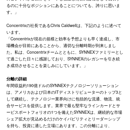
るのに十分なポジションにあることについても、誇りに思いま
す。」
Concentrixの社長であるChris Caldwellは、下記のように述べて
います。
「Concentrixが現在の規模と効率を予想よりも早く達成し、市
場機会が目前にあることから、適切な分離時期が到来しまし
た。私は、Concentrixチームとともに、SYNNEXファミリーとし
て過ごした日々に感謝しており、SYNNEXのレガシーを引き続
き成功させることを楽しみにしています。」
分離の詳細
年間収益約190億ドルのSYNNEXテクノロジーソリューション
は、アメリカおよび日本のITディストリビューターのトップ3と
して継続し、テクノロジー業界向けに包括的な流通、物流、統
合サービスを提供します。業界で最も堅牢なラインカードとサ
ービスポートフォリオの1つを備えたSYNNEXは、継続的な市場
シェア拡大が見込めるだけのケイパビリティとリーダーシップ
を持ち、投資に適した立場にあります。この分離により、