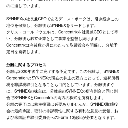
のに適しています。
SYNNEXの社長兼CEOであるデニス・ポークは、引き続きこの
地位を保持し、分離後もSYNNEXをリードします。
クリス・コールドウェルは、Concentrixを社長兼CEOとして率
い、分離後も独立企業として事業を監督し続けます。
Concentrixは今後数か月にわたって取締役会を開催し、分離予
定日を発表します。
分離に関するプロセス
分離は2020年後半に完了する予定です。この分離は、SYNNEX
CorporationとSYNNEXの現在の株主の双方にとって、連邦所得
税を非課税取引となることも目的としています。分離後すぐ
に、SYNNEXの株主は、分離前のSYNNEXの所有割合と同じ割
合でSYNNEXとConcentrixの両方の株式を所有します。
分離の完了には株主投票は必要ありませんが、SYNNEX取締役
会の最終承認、取引の非課税性に関する有利な意見の受領、お
よび米国証券取引委員会へのForm-10提出が必要となります。