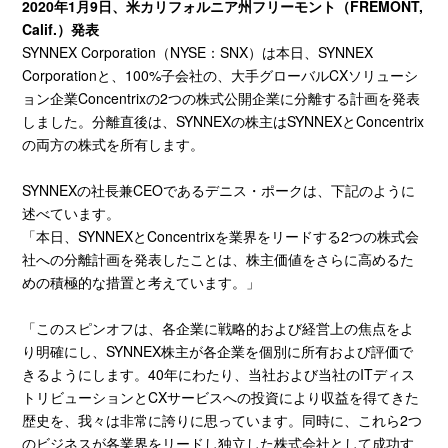
2020
年
1
月
9
日、米カリフォルニア州フリーモント（
FREMONT,
Calif.
）発表
SYNNEX Corporation（NYSE：SNX）は本日、SYNNEX
Corporationと、100%子会社の、大手グローバルCXソリューシ
ョン企業Concentrixの2つの株式公開企業に分離する計画を発表
しました。分離直後は、SYNNEXの株主はSYNNEXとConcentrix
の両方の株式を所有します。
SYNNEXの社長兼CEOであるデニス・ポークは、下記のように
述べています。
「本日、SYNNEXとConcentrixを業界をリードする2つの株式会
社への分離計画を発表したことは、株主価値をさらに高めるた
めの積極的な措置と考えています。」
「このスピンオフは、各企業に戦略的および経営上の焦点をよ
り明確にし、SYNNEX株主が各企業を個別に所有および評価で
きるようにします。40年にわたり、当社および当社のITディス
トリビューションとCXサービスへの投資により収益を得てきた
歴史を、我々は非常に誇りに思っています。同時に、これら2つ
のビジネスが各業界をリードし独立した株式会社として成功す