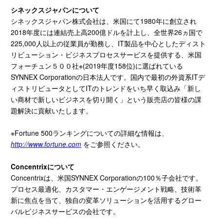
シネックスジャパンについて
シネックスジャパン株式会社は、米国にて1980年に創立され
2018年度には連結売上高200億ドルを計上し、全世界26ヵ国で
225,000人以上の従業員が勤務し、IT製品を中心としたディスト
リビューション・ビジネスプロセスサービスを提供する、米国
フォーチュン５００社※(2019年度158位)に選ばれている
SYNNEX Corporationの日本法人です。国内で最初の外資系ITデ
ィストリビュータとしてITのトレンドをいち早く取込み「新し
い商材で新しいビジネスを切り開く」という販売店の皆様の課
題解決に貢献いたします。
※Fortune 500ランキングについての詳細な情報は、
http://www.fortune.com
をご参照ください。
Concentrix
について
Concentrixは、米国SYNNEX Corporationの100％子会社です。
プロセス最適化、カスタマー・エンゲージメント戦略、技術革
新に焦点を当て、独自の変革ソリューションを活用するグロー
バルビジネスサービスの会社です。