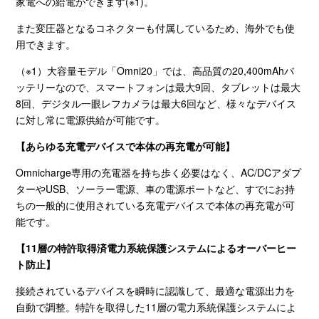
家電への給電ができます
(※1)
。
また変圧器となるコネクターも付属しているため、海外でも使
用できます。
（※
1
）大容量モデル「
Omni20
」では、高品質の
20,400mAh
バ
ッテリーなので、スマートフォンは最大
9
回、タブレットは最大
8
回、デジタル一眼レフカメラは最大
6
回など、様々なデバイス
に対し常に電源供給が可能です。
【あらゆる充電デバイスで本体の再充電が可能】
Omnicharge専用の充電器を持ち歩く必要はなく、
AC/DC
アダプ
ターや
USB
、ソーラー電源、車の電源ポートなど、すでにお持
ちの一般的に使用されている充電デバイスで本体の再充電が可
能です。
【
11
層の特許取得済電力系統保護システムによるオーバーヒー
ト防止】
接続されているデバイスを瞬時に認識して、最適な電源出力を
自動で調整。特許を取得した
11
層の電力系統保護システムによ