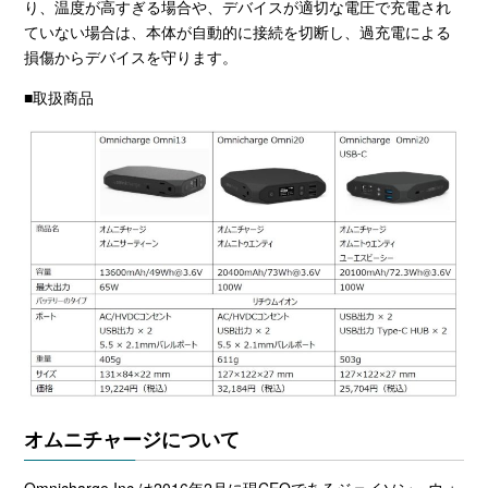
り、温度が高すぎる場合や、デバイスが適切な電圧で充電され
ていない場合は、本体が自動的に接続を切断し、過充電による
損傷からデバイスを守ります。
■取扱商品
オムニチャージについて
Omnicharge Inc.は
2016
年
2
月に現
CEO
であるジェイソン・ウォ