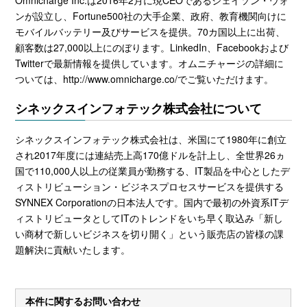
ンが設立し、
Fortune500
社の大手企業、政府、教育機関向けに
モバイルバッテリー及びサービスを提供。
70
カ国以上に出荷、
顧客数は
27,000
以上にのぼります。
LinkedIn
、
Facebook
および
Twitter
で最新情報を提供しています。オムニチャージの詳細に
ついては、
http://www.omnicharge.co/
でご覧いただけます。
シネックスインフォテック株式会社について
シネックスインフォテック株式会社は、米国にて
1980
年に創立
され
2017
年度には連結売上高
170
億ドルを計上し、全世界
26
ヵ
国で
110,000
人以上の従業員が勤務する、
IT
製品を中心としたデ
ィストリビューション・ビジネスプロセスサービスを提供する
SYNNEX Corporation
の日本法人です。国内で最初の外資系
IT
デ
ィストリビュータとして
IT
のトレンドをいち早く取込み「新し
い商材で新しいビジネスを切り開く」という販売店の皆様の課
題解決に貢献いたします。
本件に関するお問い合わせ