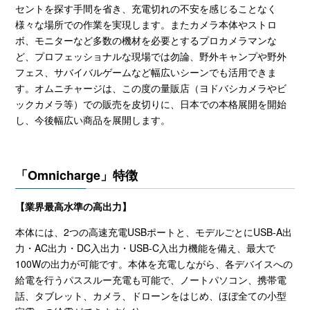
セントを探す手間を省き、充電切れの不安を感じることなく
様々な場所での作業を実現します。またカメラ本体やストロ
ボ、モニターなど多数の機材を必要とするプロカメラマンな
ど、プロフェッショナルな現場では勿論、野外キャンプや野外
フェス、サバイバルゲームなど幅広いシーンでも活用できま
す。オムニチャージは、この度の量販店（ヨドバシカメラやビ
ックカメラ等）での販売を皮切りに、日本での本格展開を開始
し、今後幅広い商品を展開します。
「
Omnicharge
」特徴
【業界最高水準の高出力】
本体には、
2
つの高速充電
USB
ポートと、モデルごとに
USB-A
出
力・
AC
出力・
DC
入出力・
USB-C
入出力機能を備え、最大で
100W
の出力が可能です。本体を充電しながら、各デバイスへの
給電を行うパススルー充電も可能で、ノートパソコン、携帯電
話、タブレット、カメラ、ドローンをはじめ、ほぼ全ての小型