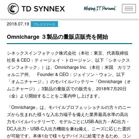
2018.07.19
プレスリリース
Omnicharge ３製品の量販店販売を開始
シネックスインフォテック株式会社（本社：東京、代表取締役
社長
& CEO
：ティージェイ・トロージャン、以下「シネックス
インフォテック」）は、
Omnicharge Inc.
（本社：米国 カリフ
ォルニア州、
Founder & CEO
：ジェイソン・ウォン、以下
「オムニチャージ」）のモバイルバッテリー「
Omnicharge
（オ
ムニチャージ）」
3
製品の量販店での販売を、
2018
年
7
月
20
日
（金）より開始することをご案内申し上げます。
「
Omnicharge
」は、モバイルプロフェッショナルの方々のニー
ズから生まれた様々な入出力端子を備えた業界最高水準の高出
力モバイルバッテリーで、モデルごとに
USB-A
出力・
AC
出力・
DC
入出力・
USB-C
入出力機能を兼ね備え、ニーズに応じた選択
が可能です。本体
1
台で様々なデバイスに給電できるため、コン