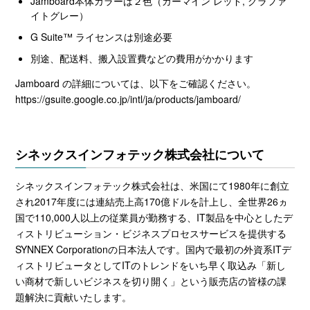
Jamboard本体カラーは２色（カーマイン レッド,
グラファ
イト
グレー）
G Suite™ ライセンスは別途必要
別途、配送料、搬入設置費などの費用がかかります
Jamboard の詳細については、以下をご確認ください。
https://gsuite.google.co.jp/intl/ja/products/jamboard/
シネックスインフォテック株式会社について
シネックスインフォテック株式会社は、米国にて
1980
年に創立
され
2017
年度には連結売上高
170
億ドルを計上し、全世界
26
ヵ
国で
110,000
人以上の従業員が勤務する、
IT
製品を中心としたデ
ィストリビューション・ビジネスプロセスサービスを提供する
SYNNEX Corporation
の日本法人です。国内で最初の外資系
IT
デ
ィストリビュータとして
IT
のトレンドをいち早く取込み「新し
い商材で新しいビジネスを切り開く」という販売店の皆様の課
題解決に貢献いたします。