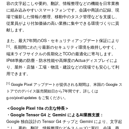
容の文字起こしや要約、翻訳、情報整理などの機能を日常業務
に組み込みやすいスマートフォンです。会議や商談の記録、現
場で撮影した情報の整理、移動中のタスク管理などを支援し、
従業員がより付加価値の高い業務に集中できる環境づくりに貢
献します。
また、最大
7
年間の
OS
・セキュリティアップデート保証により
[1]
、長期間にわたり最新のセキュリティ環境を維持しやすく、
端末ライフサイクルの長期化と
TCO
の最適化に寄与します。
IP68
準拠の防塵・防水性能や高輝度の
Actua
ディスプレイによ
り、屋外・店舗・工場・物流・建設などの現場でも安心して利
用できます。
[1]
Google Pixel アップデートが提供される期間は、米国の Google ス
トアでのデバイス販売開始日から7年間です。詳しくは
g.co/pixel/updates をご覧ください。
＜
Google Pixel 10a
の主な特長＞
・Google Tensor G4
と
Gemini
による
AI
業務支援：
Google 独自設計の
Tensor G4
チップと
Gemini
により、文字起
こし、要約、翻訳、情報整理などをスムーズに実行。会議、商