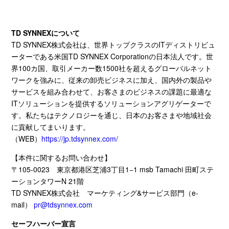
TD SYNNEXについて
TD SYNNEX株式会社は、世界トップクラスの
IT
ディストリビュ
ーターである米国
TD SYNNEX Corporation
の日本法人です。世
界
100
カ国、取引メーカー数
1500
社を超えるグローバルネット
ワークを強みに、従来の卸売ビジネスに加え、国内外の製品や
サービスを組み合わせて、お客さまのビジネスの課題に最適な
IT
ソリューションを提供するソリューションアグリゲーターで
す。私たちはテクノロジーを通じ、日本のお客さまや地域社会
に貢献してまいります。
（
WEB
）
https://jp.tdsynnex.com/
【本件に関するお問い合わせ】
〒
105-0023
東京都港区芝浦
3
丁目
1−1 msb Tamachi
田町ステ
ーションタワー
N 21
階
TD SYNNEX株式会社
マーケティング
&
サービス部門（
e-
mail
）
pr@tdsynnex.com
セーフハーバー宣言