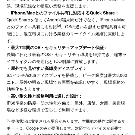
談、現場記録など幅広い業務を支援します。
・iPhone/Mac
とのファイル共有に対応する
Quick Share
：
Quick Shareを使ってAndroid端末間だけでなく、
iPhone
や
Mac
とのファイル共有にも対応
[2]
。
OS
の違いを越えた情報共有を可
能にし、混在環境における業務のリードタイム短縮に貢献しま
す。
・最大
7
年間の
OS
・セキュリティアップデート保証：
長期にわたり最新の
OS
・セキュリティ環境を維持でき、端末ラ
イフサイクルの長期化と
TCO
削減に貢献します。
・屋外でも見やすい高輝度ディスプレイ：
6.3インチ
Actua
ディスプレイを搭載し、ピーク輝度は最大
3,000
ニト。屋外や明るい現場でも画面を確認しやすく、現場業務の
効率化を支えます。
・高い耐久性と業務利用に適した設計：
IP68準拠の防塵・防水性能を備え、屋外、店舗、倉庫、製造現
場など多様な環境で安心して利用できます。
[2]
提供状況は変更される場合があります。本機能の動作に関するサ
ポートは、Google のみが提供します。対応するデバイスが必要で
す。詳しくは、g.co/android/quickshare をご覧ください。デバイスが