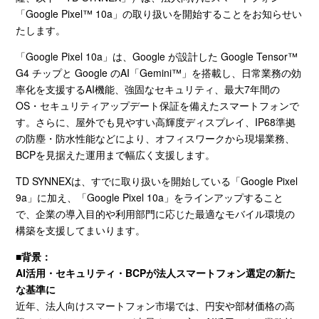
「
Google Pixel
™ 10a」の取り扱いを開始することをお知らせい
たします。
「
Google Pixel 10a
」は、
Google
が設計した
Google Tensor
™
G4 チップと
Google
のAI「
Gemini
™」を搭載し、日常業務の効
率化を支援する
AI
機能、強固なセキュリティ、最大
7
年間の
OS
・セキュリティアップデート保証を備えたスマートフォンで
す。さらに、屋外でも見やすい高輝度ディスプレイ、
IP68
準拠
の防塵・防水性能などにより、オフィスワークから現場業務、
BCP
を見据えた運用まで幅広く支援します。
TD SYNNEXは、すでに取り扱いを開始している「
Google Pixel
9a
」に加え、「
Google Pixel 10a
」をラインアップすること
で、企業の導入目的や利用部門に応じた最適なモバイル環境の
構築を支援してまいります。
■
背景：
AI活用・セキュリティ・BCPが法人スマートフォン選定の新た
な基準に
近年、法人向けスマートフォン市場では、円安や部材価格の高