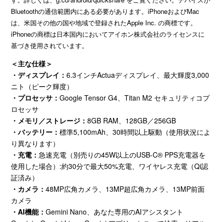
Bluetoothの通信範囲内にある必要があります。iPhoneおよびMac
は、米国その他の国や地域で登録されたApple Inc. の商標です。
iPhoneの商標は日本国内においてアイホン株式会社のライセンスに
基づき使用されています。
＜主な仕様＞
・ディスプレイ：
6.3インチ
Actua
ディスプレイ、最大輝度3,000
ニト（ピーク輝度）
・プロセッサ：
Google Tensor G4、Titan M2 セキュリティコプ
ロセッサ
・メモリ／ストレージ：
8GB RAM、
128GB
／
256GB
・バッテリー：
標準5,100mAh、
30
時間以上駆動（使用状況によ
り異なります）
・充電：
急速充電（別売りの
45W
以上の
USB-C® PPS
充電器を
使用した場合）
:
約
30
分で最大
50%
充電、ワイヤレス充電（
Qi
認
証済み）
・カメラ：
48MP広角カメラ、
13MP
超広角カメラ、
13MP
前面
カメラ
・AI
機能：
Gemini Nano、あなた専用の
AI
アシスタント