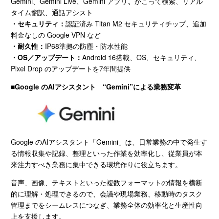
Gemini、Gemini Live、Gemini アプリ
、
かこって検索、リアル
タイム翻訳、通話アシスト
・セキュリティ：
認証済み Titan M2 セキュリティチップ、追加
料金なしの Google VPN など
・耐久性：
IP68準拠の防塵・防水性能
・OS
／アップデート：
Android 16搭載、OS、セキュリティ、
Pixel Drop
のアップデートを
7
年間提供
■Google
のAIアシスタント
“Gemini”
による業務変革
Google のAIアシスタント「
Gemini
」は、日常業務の中で発生す
る情報収集や記録、整理といった作業を効率化し、従業員が本
来注力すべき業務に集中できる環境作りに役立ちます。
音声、画像、テキストといった複数フォーマットの情報を横断
的に理解・処理できるので、会議や現場業務、移動時のタスク
管理までをシームレスにつなぎ、業務全体の効率化と生産性向
上を支援します。