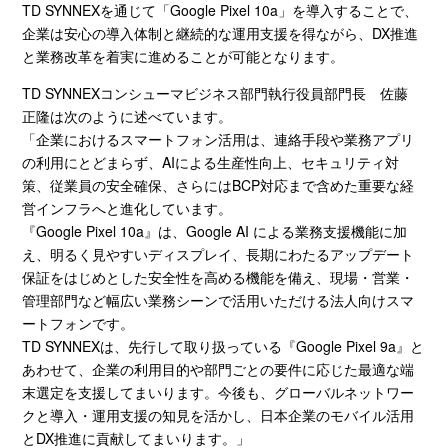
TD SYNNEXを通じて「
Google Pixel 10a
」を導入することで、
企業は安心の導入体制と継続的な運用支援を得ながら、
DX
推進
と業務改革を着実に進めることが可能となります。
TD SYNNEXコンシューマビジネス部門執行役員部門長 佐藤
正隆は次のように述べています。
「企業におけるスマートフォン活用は、連絡手段や業務アプリ
の利用にとどまらず、
AI
による生産性向上、セキュリティ対
策、従業員の安全確保、さらには
BCP
対応まで含めた重要な経
営インフラへと進化しています。
『
Google Pixel 10a
』は、
Google AI
による業務支援機能に加
え、明るく見やすいディスプレイ、長期にわたるアップデート
保証をはじめとした安全性を高める機能を備え、現場・営業・
管理部門など幅広い業務シーンで活用いただける法人向けスマ
ートフォンです。
TD SYNNEX
は、先行して取り扱っている『
Google Pixel 9a
』と
あわせて、企業の利用目的や部門ごとの要件に応じた最適な端
末選定を支援してまいります。今後も、グローバルネットワー
クと導入・運用支援の知見を活かし、日本企業のモバイル活用
と
DX
推進に貢献してまいります。」