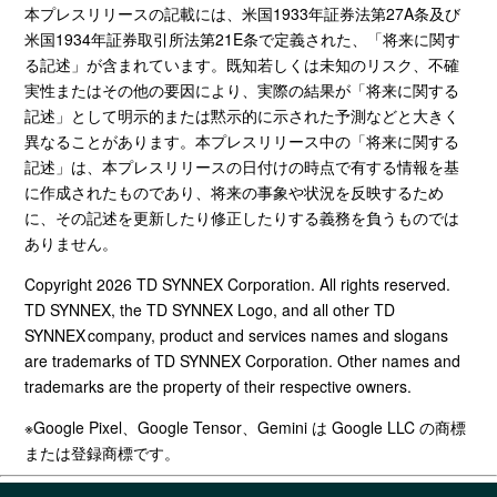
本プレスリリースの記載には、米国
1933
年証券法第
27A
条及び
米国
1934
年証券取引所法第
21E
条で定義された、「将来に関す
る記述」が含まれています。既知若しくは未知のリスク、不確
実性
また
はその他の要因により、実際の結果が「将来に関する
記述」として明示的
また
は黙示的に示された予測
など
と大きく
異なることがあります。本プレスリリース中の「将来に関する
記述」は、本プレスリリースの日付けの時点で有する情報を基
に作成されたものであり、将来の事象や状況を反映するため
に、その記述を更新したり修正したりする義務を負うものでは
ありません。
Copyright 2026 TD SYNNEX Corporation. All rights reserved.
TD SYNNEX, the TD SYNNEX Logo, and all other TD
SYNNEX company, product and services names and slogans
are trademarks of TD SYNNEX Corporation. Other names and
trademarks are the property of their respective owners.
※Google Pixel、
Google Tensor
、
Gemini
は
Google LLC
の商標
または登録商標です。