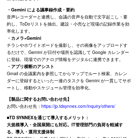
・Gemini
による議事録作成・要約
音声レコーダーと連携し、会議の音声を自動で文字起こし・要
約し、
ToDo
リストを抽出。建設・小売など現場の記録作業を効
率化します。
・カメラ
×Gemini
チラシやホワイトボードを撮影し、その画像をアップロードす
るだけで、
Gemini
が日付や場所を認識して
Google
カレンダー
に登録。現場でのアナログ情報をデジタルに連携できます。
・アプリ横断のアシスト
Gmail の会議案内を参照してからマップでルート検索、カレン
ダーに登録するといった一連のタスクを Gemini が一貫してサポ
ートし、移動やスケジュール管理を効率化。
【製品に関するお問い合わせ先】
お問い合わせ先：
https://jp.tdsynnex.com/inquiry/others/
■TD SYNNEX
を通じて導入するメリット：
大規模導入・全国展開にも対応。IT管理部門の負荷を軽減す
る、導入・運用支援体制