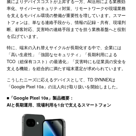
騰によりデバイスコストが上昇する一方、
AI
活用による業務効
率化、サイバーセキュリティ対策、リモートワークや現場業務
を支えるモバイル環境の整備が重要性を増しています。スマー
トフォンは、単なる連絡手段から、情報の記録・共有、現場判
断、顧客対応、災害時の連絡手段までを担う業務基盤へと役割
を広げています。
特に、端末の入れ替えサイクルが長期化する中で、企業には
「高い生産性」「強固なセキュリティ」「長期利用による
TCO
（総保有コスト）の最適化」「災害時にも従業員の安全を
支える機能」を総合的に満たす端末選定が求められています。
こうしたニーズに応えるデバイスとして、
TD SYNNEX
は
「
Google Pixel 10a
」の法人向け取り扱いを開始しました。
■
「
Google Pixel 10a
」製品概要：
AIと長期運用、現場利用を1台で支えるスマートフォン