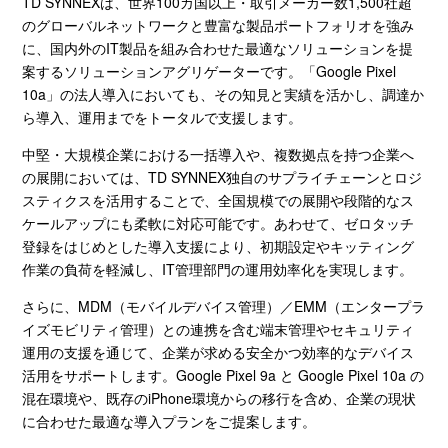
TD SYNNEXは、世界
100
カ国以上・取引メーカー数
1,500
社超
のグローバルネットワークと豊富な製品ポートフォリオを強み
に、国内外の
IT
製品を組み合わせた最適なソリューションを提
案するソリューションアグリゲーターです。「
Google Pixel
10a
」の法人導入においても、その知見と実績を活かし、調達か
ら導入、運用までをトータルで支援します。
中堅・大規模企業における一括導入や、複数拠点を持つ企業へ
の展開においては、
TD SYNNEX
独自のサプライチェーンとロジ
スティクスを活用することで、全国規模での展開や段階的なス
ケールアップにも柔軟に対応可能です。あわせて、ゼロタッチ
登録をはじめとした導入支援により、初期設定やキッティング
作業の負荷を軽減し、
IT
管理部門の運用効率化を実現します。
さらに、
MDM
（モバイルデバイス管理）／
EMM
（エンタープラ
イズモビリティ管理）との連携を含む端末管理やセキュリティ
運用の支援を通じて、企業が求める安全かつ効率的なデバイス
活用をサポートします。
Google Pixel 9a
と
Google Pixel 10a
の
混在環境や、既存の
iPhone
環境からの移行を含め、企業の現状
に合わせた最適な導入プランをご提案します。