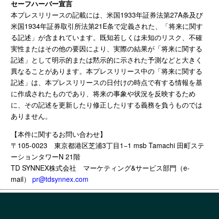
セーフハーバー宣言
本プレスリリースの記載には、米国
1933
年証券法第
27A
条及び
米国
1934
年証券取引所法第
21E
条で定義された、「将来に関す
る記述」が含まれています。既知若しくは未知のリスク、不確
実性
また
はその他の要因により、実際の結果が「将来に関する
記述」として明示的
また
は黙示的に示された予測などと大きく
異なることがあります。本プレスリリース中の「将来に関する
記述」は、本プレスリリースの日付けの時点で有する情報を基
に作成されたものであり、将来の事象や状況を反映するため
に、その記述を更新したり修正したりする義務を負うものでは
ありません。
【本件に関するお問い合わせ】
〒
105-0023
東京都港区芝浦
3
丁目
1
−
1 msb Tamachi
田町ステ
ーションタワー
N 21
階
TD SYNNEX株式会社
マーケティング
&
サービス部門（
e-
mail
）
pr@tdsynnex.com