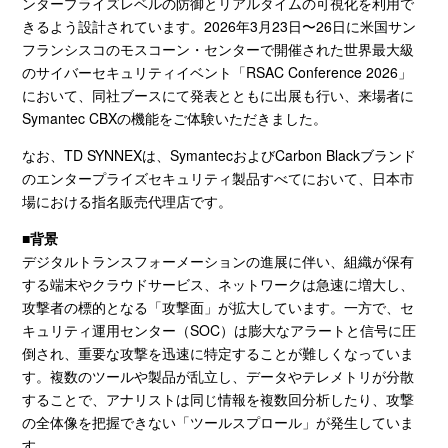
ンタープライズレベルの防御とリアルタイムの可視化を利用で
きるよう設計されています。
2026
年
3
月
23
日〜
26
日に米国サン
フランシスコのモスコーン・センターで開催された世界最大級
のサイバーセキュリティイベント「
RSAC Conference 2026
」
において、同社ブースにて発表とともに出展も行い、来場者に
Symantec CBXの機能をご体験いただきました。
なお、
TD SYNNEX
は、
Symantec
および
Carbon Black
ブランド
のエンタープライズセキュリティ製品すべてにおいて、日本市
場における指名販売代理店です。
■背景
デジタルトランスフォーメーションの進展に伴い、組織が保有
する端末やクラウドサービス、ネットワークは急速に増大し、
攻撃者の標的となる「攻撃面」が拡大しています。一方で、セ
キュリティ運用センター（
SOC
）は膨大なアラートと信号に圧
倒され、重要な攻撃を迅速に特定することが難しくなっていま
す。複数のツールや製品が乱立し、データやテレメトリが分散
することで、アナリストは同じ情報を複数回分析したり、攻撃
の全体像を把握できない「ツールスプロール」が発生していま
す。