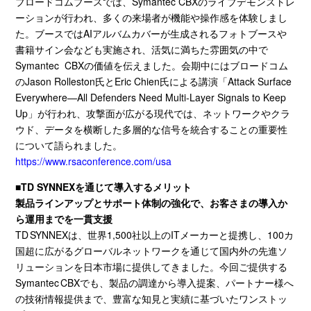
ブロードコムブースでは、Symantec CBXのライブデモンストレ
ーションが行われ、多くの来場者が機能や操作感を体験しまし
た。ブースでは
AI
アルバムカバーが生成されるフォトブースや
書籍サイン会なども実施され、活気に満ちた雰囲気の中で
Symantec CBXの価値を伝えました。会期中にはブロードコム
の
Jason Rolleston
氏と
Eric Chien
氏による講演「
Attack Surface
Everywhere—All Defenders Need Multi‑Layer Signals to Keep
Up
」が行われ、攻撃面が広がる現代では、ネットワークやクラ
ウド、データを横断した多層的な信号を統合することの重要性
について語られました。
https://www.rsaconference.com/usa
■
TD
SYNNEX
を通じて導入するメリット
製品ラインアップとサポート体制の強化で、お客さまの導入か
ら運用までを一貫支援
TD SYNNEXは、世界
1,500
社以上の
IT
メーカーと提携し、
100
カ
国超に広がるグローバルネットワークを通じて国内外の先進ソ
リューションを日本市場に提供してきました。今回ご提供する
Symantec
CBXでも、製品の調達から導入提案、パートナー様へ
の技術情報提供まで、豊富な知見と実績に基づいたワンストッ