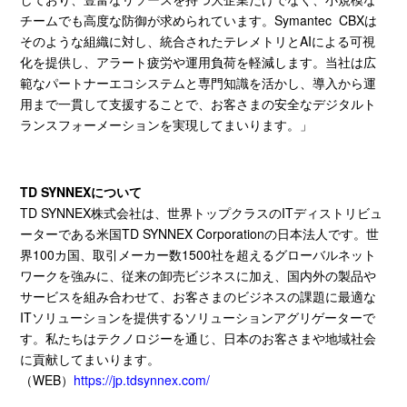
チームでも高度な防御が求められています。
Symantec CBX
は
そのような組織に対し、統合されたテレメトリと
AI
による可視
化を提供し、アラート疲労や運用負荷を軽減します。当社は広
範なパートナーエコシステムと専門知識を活かし、導入から運
用まで一貫して支援することで、お客さまの安全なデジタルト
ランスフォーメーションを実現してまいります。」
TD SYNNEXについて
TD SYNNEX株式会社は、世界トップクラスの
IT
ディストリビュ
ーターである米国
TD SYNNEX Corporation
の日本法人です。世
界
100
カ国、取引メーカー数
1500
社を超えるグローバルネット
ワークを強みに、従来の卸売ビジネスに加え、国内外の製品や
サービスを組み合わせて、お客さまのビジネスの課題に最適な
IT
ソリューションを提供するソリューションアグリゲーターで
す。私たちはテクノロジーを通じ、日本のお客さまや地域社会
に貢献してまいります。
（
WEB
）
https://jp.tdsynnex.com/