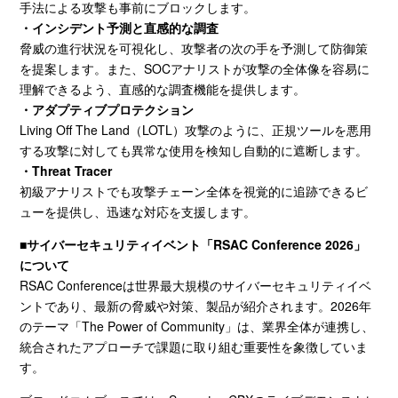
手法による攻撃も事前にブロックします。
・インシデント予測と直感的な調査
脅威の進行状況を可視化し、攻撃者の次の手を予測して防御策
を提案します。また、
SOC
アナリストが攻撃の全体像を容易に
理解できるよう、直感的な調査機能を提供します。
・アダプティブプロテクション
Living Off The Land（
LOTL
）攻撃のように、正規ツールを悪用
する攻撃に対しても異常な使用を検知し自動的に遮断します。
・Threat Tracer
初級アナリストでも攻撃チェーン全体を視覚的に追跡できるビ
ューを提供し、迅速な対応を支援します。
■サイバーセキュリティイベント「
RSAC Conference 2026
」
について
RSAC Conferenceは世界最大規模のサイバーセキュリティイベ
ントであり、最新の脅威や対策、製品が紹介されます。
2026
年
のテーマ「
The Power of Community
」は、業界全体が連携し、
統合されたアプローチで課題に取り組む重要性を象徴していま
す。