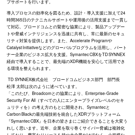
プサポートを行います。
導入プロセスの効率化を図るため、設計・導入支援に加えて
24
時間
365
日のテクニカルサポートや運用後の活用支援まで一貫し
て対応。ブロードコムとの緊密な協業により、製品アップデー
トや脅威インテリジェンスを迅速に共有し、常に最新のセキュ
リティ対策を提供します。また、
Accelerate Program
や
Catalyst
Initiativeなどのグローバルプログラムを活用し、パート
ナー企業のビジネス拡大を支援。
Symantec
CBXを
TD
SYNNEX
経由で導入することで、最先端の
XDR
機能を安心して活用でき
る環境を整えられます。
TD SYNNEX株式会社 ブロードコムビジネス部門 部門長
松澤 太郎は次のように述べています。
「このたび、
Broadcom
との協業により、
Enterprise-Grade
Security For All
（すべての人にエンタープライズレベルのセキ
ュリティを）の考え方のもとに開発され、
Symantec
と
Carbon
Blackの最先端技術を統合した
XDR
プラットフォーム
『
Symantec
CBX』を日本の皆さまにご紹介できることを大変う
れしく思います。近年、企業を取り巻くサイバー脅威は複雑化
しており、豊富なリソースを持つ大企業だけでなく、小規模な