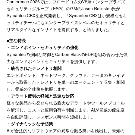
Conference 2026
では、ブロードコムの
VP
兼エンタープライズ
セキュリティグループ（
ESG
）の
GM
の
Jason Rolleston
氏が
Symantec CBXを正式発表し、「Symantec CBXは小規模なセキ
ュリティチームにもエンタープライズレベルのセキュリティと
リアルタイムなインサイトを提供する」と語りました。
■主な特長
・エンドポイントセキュリティの強化
Symantecの強固な防御と
Carbon Black
の
EDR
を組み合わせた強
力なエンドポイントセキュリティを提供します。
・統合されたテレメトリ相関
エンドポイント、ネットワーク、クラウド、データの各レイヤ
ーから取得したテレメトリを単一のエージェントで収集・相関
し、脅威の全体像を把握します。
・アラート疲労の軽減と迅速な対応
様々な製品から発せられる膨大なアラートやツールスプロール
を解消し、コストと運用負荷を削減します。
AI
が脅威の優先度
を自動評価し、レスポンス時間を短縮します。
・ダイナミックな予防策
AIが合法的なソフトウェアの異常な振る舞いを検出し、未知の