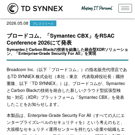
2026.05.08
プレスリリース
ブロードコム、「Symantec CBX」をRSAC
Conference 2026にて発表
SymantecとCarbon Blackの技術を結集した統合型XDRソリューショ
ン、「Enterprise-Grade Security For All」を実現
Broadcom Inc.（以下「ブロードコム」）の指名販売代理店であ
る
TD SYNNEX
株式会社（本社：東京 代表取締役社長：國持
重隆、以下「
TD SYNNEX
」）は、ブロードコムが、
Symantec
と
Carbon Black
の技術を統合した新しいクラウド型拡張型検
知・対応（
XDR
）プラットフォーム「
Symantec CBX
」を発表
したことをお知らせします。
本製品は、
Enterprise-Grade Security For All
（すべての人にエ
ンタープライズレベルのセキュリティを）という考えのもと、
大規模なセキュリティ運用センターを持たない企業や組織もエ