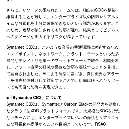
さらに、リソースの限られたチームでは、独自の
SOC
を構築・
維持することが難しく、エンタープライズ級の防御やリアルタ
イムな可視化を十分に確保できないという課題があります。こ
のため、攻撃が検知されても対応が遅れ、結果としてビジネス
へのダメージが拡大するリスクが高まっています。
Symantec CBXは、このような業界の共通課題に対処するため、
エンドポイント、ネットワーク、クラウド、データといった多
層的なテレメトリを単一のプラットフォームで統合・相関分析
し、アラート疲労の軽減や迅速な対応を実現することを目指し
て開発されました。
AI
による洞察に基づき、真に重要なアラー
トを優先順位付けして対応することで、組織は限られたリソー
スでも高度な防御を実現できます。
■「
Symantec CBX
」について
Symantec CBXは、
Symantec
と
Carbon Black
の開発力を結集し
たクラウド型
XDR
プラットフォームです。大規模な
SOC
を持た
ないチームにも、エンタープライズレベルの保護とリアルタイ
ムな可視化を提供することを目的としています。
RSAC