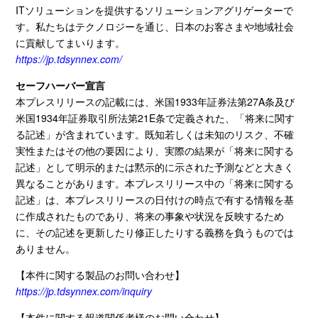
IT
ソリューションを提供するソリューションアグリゲーターで
す。私たちはテクノロジーを通じ、日本のお客さまや地域社会
に貢献してまいります。
https://jp.tdsynnex.com/
セーフハーバー宣言
本プレスリリースの記載には、米国
1933
年証券法第
27A
条及び
米国
1934
年証券取引所法第
21E
条で定義された、「将来に関す
る記述」が含まれています。既知若しくは未知のリスク、不確
実性またはその他の要因により、実際の結果が「将来に関する
記述」として明示的または黙示的に示された予測などと大きく
異なることがあります。本プレスリリース中の「将来に関する
記述」は、本プレスリリースの日付けの時点で有する情報を基
に作成されたものであり、将来の事象や状況を反映するため
に、その記述を更新したり修正したりする義務を負うものでは
ありません。
【本件に関する製品のお問い合わせ】
https://jp.tdsynnex.com/inquiry
【本件に関する報道関係者様のお問い合わせ】