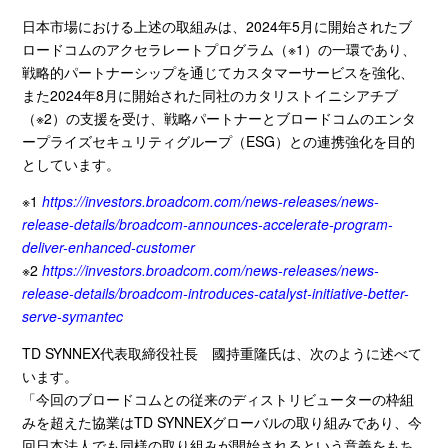
日本市場における上述の取組みは、
2024
年
5
月に開始されたブ
ロードコムのアクセラレートプログラム（※
1
）の一環であり、
戦略的パートナーシップを通じてカスタマーサービスを強化、
また
2024
年
8
月に開始された同社のカタリストイニシアチブ
（※
2
）の支援を受け、戦略パートナーとブロードコムのエンタ
ープライズセキュリティグループ（
ESG
）との連携強化を目的
としています。
※
1
https://investors.broadcom.com/news-releases/news-
release-details/broadcom-announces-accelerate-program-
deliver-enhanced-customer
※
2
https://investors.broadcom.com/news-releases/news-
release-details/broadcom-introduces-catalyst-initiative-better-
serve-symantec
TD SYNNEX代表取締役社長 國持重隆氏は、次のように述べて
います。
「今回のブロードコムとの従来のディストリビューターの枠組
みを超えた協業は
TD SYNNEX
グローバルの取り組みであり、今
回日本法人でも同様の取り組みが開始されるという意義をもち