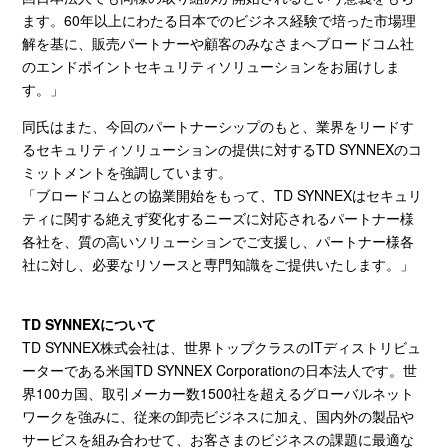
ます。
60
年以上にわたる日本でのビジネス経験で培った市場理
解を基に、販売パートナーや顧客のみなさまへブロードコム社
のエンドポイントセキュリティソリューションをお届けしま
す。」
同氏はまた、今回のパートナーシップのもと、業界をリードす
るセキュリティソリューションの提供に対する
TD SYNNEX
のコ
ミットメントを強調しています。
「ブロードコムとの協業開始をもって、
TD SYNNEX
はセキュリ
ティに関する絶えず変化するニーズに対応されるパートナー様
各社を、質の高いソリューションでご支援し、パートナー様各
社に対し、必要なリソースと専門知識をご提供いたします。」
TD SYNNEX
について
TD SYNNEX株式会社は、世界トップクラスの
IT
ディストリビュ
ーターである米国
TD SYNNEX Corporation
の日本法人です。世
界
100
カ国、取引メーカー数
1500
社を超えるグローバルネット
ワークを強みに、従来の卸売ビジネスに加え、国内外の製品や
サービスを組み合わせて、お客さまのビジネスの課題に最適な