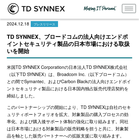
2024.12.18
プレスリリース
TD SYNNEX、ブロードコムの法人向けエンドポ
イントセキュリティ製品の日本市場における取扱
いを開始
米国
TD SYNNEX Corporation
の日本法人
TD SYNNEX
株式会社
（以下
TD SYNNEX
）は、
Broadcom Inc.
（以下ブロードコム）
との間で
Symantec
、および
Carbon Black
の法人向けエンドポイ
ントセキュリティ製品における日本国内独占販売代理店契約を
締結しました。
このパートナーシップの開始により、
TD SYNNEX
は自社のセキ
ュリティポートフォリオを拡大、対象製品の購入プロセスの効
率化、および購入後サポート体制の強化に取り組みます。同社
は日本市場における対象製品の販売戦略を担うと共に、対象製
品を軸とした販売パートナーへの拡販支援に取り組みます。