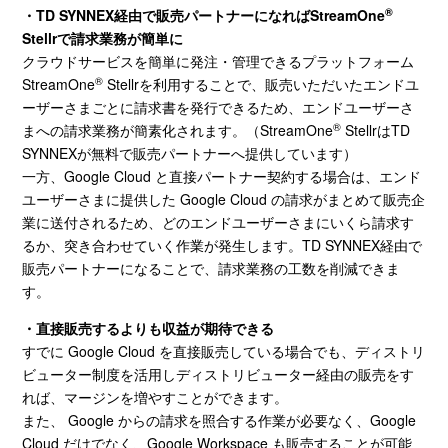
®
・TD SYNNEX
経由で販売パートナーになれば
StreamOne
Stellr
で請求業務が簡単に
クラウドサービスを簡単に発注・管理できるプラットフォーム
®
StreamOne
Stellr
を利用することで、販売いただいたエンドユ
ーザーさまごとに請求書を発行できるため、エンドユーザーさ
®
まへの請求業務が簡素化されます。（
StreamOne
Stellr
は
TD
SYNNEX
が無料で販売パートナーへ提供しています）
一方、
Google Cloud
と直接パートナー契約する場合は、エンド
ユーザーさまに提供した
Google Cloud
の請求がまとめて販売企
業に送付されるため、どのエンドユーザーさまにいくら請求す
るか、突き合わせていく作業が発生します。
TD SYNNEX
経由で
販売パートナーになることで、請求業務の工数を削減できま
す。
・直接販売するよりも収益が期待できる
すでに
Google Cloud
を直接販売している場合でも、ディストリ
ビューター制度を活用しディストリビューター経由の販売をす
れば、マージンを増やすことができます。
また、
Google
からの請求を照合する作業が必要なく、
Google
Cloud
だけでなく、
Google Workspace
も販売することが可能