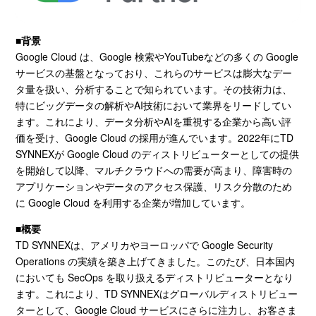
■背景
Google Cloud は、
Google
検索や
YouTube
などの多くの
Google
サービスの基盤となっており、これらのサービスは膨大なデー
タ量を扱い、分析することで知られています。その技術力は、
特にビッグデータの解析や
AI
技術において業界をリードしてい
ます。これにより、データ分析や
AI
を重視する企業から高い評
価を受け、
Google Cloud
の採用が進んでいます。
2022
年に
TD
SYNNEX
が
Google Cloud
のディストリビューターとしての提供
を開始して以降、マルチクラウドへの需要が高まり、障害時の
アプリケーションやデータのアクセス保護、リスク分散のため
に
Google Cloud
を利用する企業が増加しています。
■概要
TD SYNNEXは、アメリカやヨーロッパで
Google Security
Operations
の実績を築き上げてきました。このたび、日本国内
においても
SecOps
を取り扱えるディストリビューターとなり
ます。これにより、
TD SYNNEX
はグローバルディストリビュー
ターとして、
Google Cloud
サービスにさらに注力し、お客さま