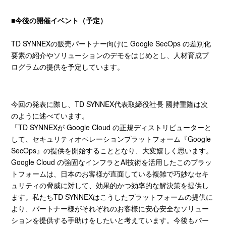
■
今後の開催イベント（予定）
TD SYNNEXの販売パートナー向けに
Google SecOps
の差別化
要素の紹介やソリューションのデモをはじめとし、人材育成プ
ログラムの提供を予定しています。
今回の発表に際し、
TD SYNNEX
代表取締役社長 國持重隆は次
のように述べています。
「
TD SYNNEX
が
Google Cloud
の正規ディストリビューターと
して、セキュリティオペレーションプラットフォーム『
Google
SecOps
』の提供を開始することとなり、大変嬉しく思います。
Google Cloud
の強固なインフラと
AI
技術を活用したこのプラッ
トフォームは、日本のお客様が直面している複雑で巧妙なセキ
ュリティの脅威に対して、効果的かつ効率的な解決策を提供し
ます。私たち
TD SYNNEX
はこうしたプラットフォームの提供に
より、パートナー様がそれぞれのお客様に安心安全なソリュー
ションを提供する手助けをしたいと考えています。今後もパー