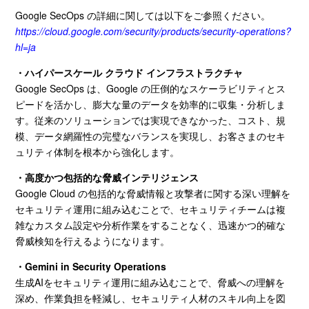
Google SecOps の詳細に関しては以下をご参照ください。
https://cloud.google.com/security/products/security-operations?
hl=ja
・ハイパースケール クラウド インフラストラクチャ
Google SecOps は、
Google
の圧倒的なスケーラビリティとス
ピードを活かし、膨大な量のデータを効率的に収集・分析しま
す。従来のソリューションでは実現できなかった、コスト、規
模、データ網羅性の完璧なバランスを実現し、お客さまのセキ
ュリティ体制を根本から強化します。
・高度かつ包括的な脅威インテリジェンス
Google Cloud の包括的な脅威情報と攻撃者に関する深い理解を
セキュリティ運用に組み込むことで、セキュリティチームは複
雑なカスタム設定や分析作業をすることなく、迅速かつ的確な
脅威検知を行えるようになります。
・Gemini in Security Operations
生成AIをセキュリティ運用に組み込むことで、脅威への理解を
深め、作業負担を軽減し、セキュリティ人材のスキル向上を図