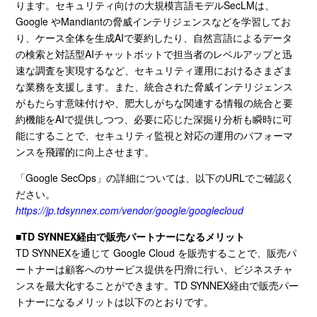
ります。セキュリティ向けの大規模言語モデルSecLMは、
Google やMandiantの脅威インテリジェンスなどを学習してお
り、ケース全体を生成AIで要約したり、自然言語によるデータ
の検索と対話型AIチャットボットで担当者のレベルアップと迅
速な調査を実現するなど、セキュリティ運用におけるさまざま
な業務を支援します。また、統合された脅威インテリジェンス
がもたらす意味付けや、肥大しがちな関連する情報の統合と要
約機能をAIで提供しつつ、必要に応じた深掘り分析も瞬時に可
能にすることで、セキュリティ監視と対応の運用のパフォーマ
ンスを飛躍的に向上させます。
「
Google SecOps
」の詳細については、以下の
URL
でご確認く
ださい。
https://jp.tdsynnex.com/vendor/google/googlecloud
■TD SYNNEX
経由で販売パートナーになるメリット
TD SYNNEXを通じて
Google Cloud
を販売することで、販売パ
ートナーは顧客へのサービス提供を円滑に行い、ビジネスチャ
ンスを最大化することができます。
TD SYNNEX
経由で販売パー
トナーになるメリットは以下のとおりです。