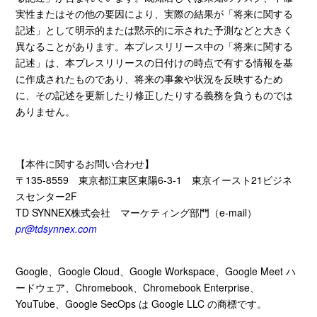
実性またはその他の要因により、実際の結果が「将来に関する
記述」として明示的または黙示的に示された予測などと大きく
異なることがあります。本プレスリリース中の「将来に関する
記述」は、本プレスリリースの日付けの時点で有する情報を基
に作成されたものであり、将来の事象や状況を反映するため
に、その記述を更新したり修正したりする義務を負うものでは
ありません。
【本件に関するお問い合わせ】
〒
135-8559
東京都江東区東陽
6-3-1
東京イースト
21
ビジネ
スセンター
2F
TD SYNNEX株式会社
マーケティング部門（
e-mail
）
pr@tdsynnex.com
Google、
Google Cloud
、
Google Workspace
、
Google Meet
ハ
ードウェア、
Chromebook
、
Chromebook Enterprise
、
YouTube
、
Google SecOps
は
Google LLC
の商標です。