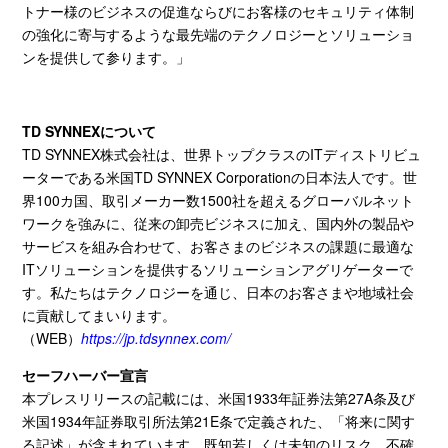
トナー様のビジネスの促進ならびにお客様のセキュリティ体制
の強化に寄与するような最先端のテクノロジーとソリューショ
ンを提供して参ります。」
TD SYNNEXについて
TD SYNNEX株式会社は、世界トップクラスの
IT
ディストリビュ
ーターである米国
TD SYNNEX Corporation
の日本法人です。世
界
100
カ国、取引メーカー数
1500
社を超えるグローバルネット
ワークを強みに、従来の卸売ビジネスに加え、国内外の製品や
サービスを組み合わせて、お客さまのビジネスの課題に最適な
IT
ソリューションを提供するソリューションアグリゲーターで
す。私たちはテクノロジーを通じ、日本のお客さまや地域社会
に貢献してまいります。
（
WEB
）
https://jp.tdsynnex.com/
セーフハーバー宣言
本プレスリリースの記載には、米国
1933
年証券法第
27A
条及び
米国
1934
年証券取引所法第
21E
条で定義された、「将来に関す
る記述」が含まれています。既知若しくは未知のリスク、不確