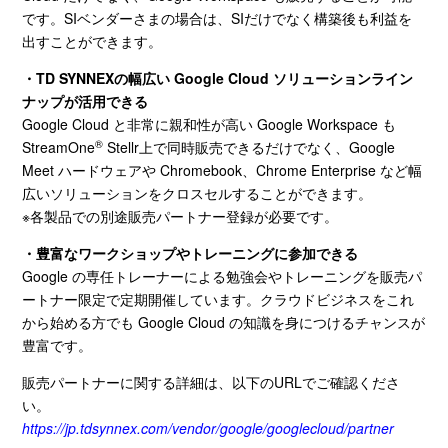
です。
SI
ベンダーさまの場合は、
SI
だけでなく構築後も利益を
出すことができます。
・TD SYNNEX
の幅広い
Google Cloud
ソリューションライン
ナップが活用できる
Google Cloud と非常に親和性が高い
Google Workspace
も
®
StreamOne
Stellr
上で同時販売できるだけでなく、
Google
Meet
ハードウェアや
Chromebook
、
Chrome Enterprise
など幅
広いソリューションをクロスセルすることができます。
※各製品での別途販売パートナー登録が必要です。
・豊富なワークショップやトレーニングに参加できる
Google の専任トレーナーによる勉強会やトレーニングを販売パ
ートナー限定で定期開催しています。クラウドビジネスをこれ
から始める方でも
Google Cloud
の知識を身につけるチャンスが
豊富です。
販売パートナーに関する詳細は、以下の
URL
でご確認くださ
い。
https://jp.tdsynnex.com/vendor/google/googlecloud/partner