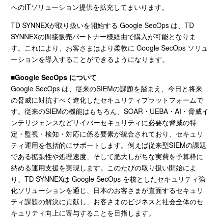
への
IT
ソリューション提供を拡充してまいります。
TD SYNNEXが取り扱いを開始する
Google SecOps
は、TD
SYNNEX
の間接販売パートナー様経由で購入が可能となりま
す。
これにより、お客さまはより柔軟に
Google SecOps
ソリュ
ーションを導入することができるようになります。
■Google SecOps
について
Google SecOps は、従来の
SIEM
の課題を踏まえ、今日と将来
の脅威に対抗すべく進化したセキュリティプラットフォームで
す。従来の
SIEM
の機能はもちろん、
SOAR
・
UEBA
・
AI
・脅威イ
ンテリジェンスなどサイバーセキュリティに必要な脅威の特
定・監視・検知・対応に係る要素が統合されており、セキュリ
ティ運用を包括的にサポートします。例えば従来型
SIEM
の課題
である拡張性や処理速度、そして肥大しがちな実費を予算枠に
納める運用支援を実現します。このたびの取り扱い開始によ
り、
TD SYNNEX
は
Google SecOps
を核としたセキュリティ強
化ソリューションを通じ、日本のお客さまが直面するセキュリ
ティ課題の解決に貢献し、お客さまのビジネスと社会全体のセ
キュリティ向上に寄与することを目指します。