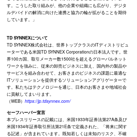
す。こうした取り組みが、他の企業や組織にも広がり、デジタ
ルデバイドの解消に向けた連携と協力の輪が拡がることを期待
しています。」
TD SYNNEXについて
TD SYNNEX株式会社は、世界トップクラスの
IT
ディストリビュ
ーターである米国
TD SYNNEX Corporation
の日本法人です。世
界
100
カ国、取引メーカー数
1500
社を超えるグローバルネット
ワークを強みに、従来の卸売ビジネスに加え、国内外の製品や
サービスを組み合わせて、お客さまのビジネスの課題に最適な
IT
ソリューションを提供するソリューションアグリゲーターで
す。私たちはテクノロジーを通じ、日本のお客さまや地域社会
に貢献してまいります。
（
WEB
）
https://jp.tdsynnex.com/
セーフハーバー宣言
本プレスリリースの記載には、米国
1933
年証券法第
27A
条及び
米国
1934
年証券取引所法第
21E
条で定義された、「将来に関す
る記述」が含まれています。既知若しくは未知のリスク、不確