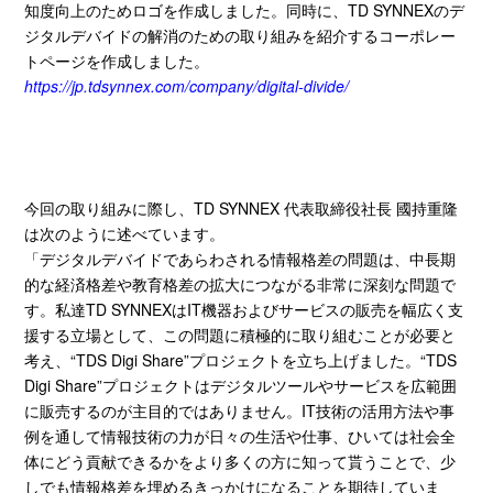
知度向上のためロゴを作成しました。同時に、
TD SYNNEX
のデ
ジタルデバイドの解消のための取り組みを紹介するコーポレー
トページを作成しました。
https://jp.tdsynnex.com/company/digital-divide/
今回の取り組みに際し、
TD SYNNEX
代表取締役社長 國持重隆
は次のように述べています。
「デジタルデバイドであらわされる情報格差の問題は、中長期
的な経済格差や教育格差の拡大につながる非常に深刻な問題で
す。私達
TD SYNNEX
は
IT
機器およびサービスの販売を幅広く支
援する立場として、この問題に積極的に取り組むことが必要と
考え、“
TDS Digi Share
”プロジェクトを立ち上げました。“
TDS
Digi Share
”プロジェクトはデジタルツールやサービスを広範囲
に販売するのが主目的ではありません。
IT
技術の活用方法や事
例を通して情報技術の力が日々の生活や仕事、ひいては社会全
体にどう貢献できるかをより多くの方に知って貰うことで、少
しでも情報格差を埋めるきっかけになることを期待していま