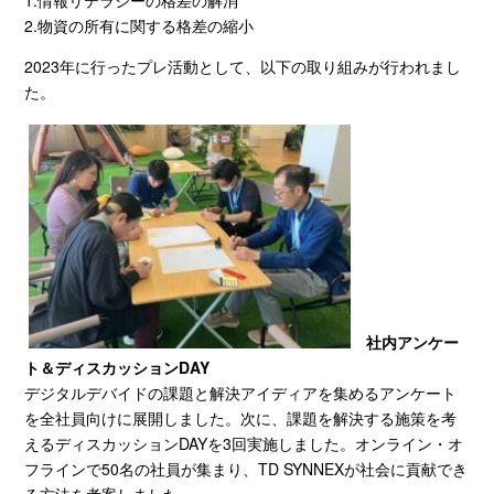
2.物資の所有に関する格差の縮小
2023年に行ったプレ活動として、以下の取り組みが行われまし
た。
社内アンケー
ト＆ディスカッション
DAY
デジタルデバイドの課題と解決アイディアを集めるアンケート
を全社員向けに展開しました。次に、課題を解決する施策を考
えるディスカッション
DAY
を
3
回実施しました。オンライン・オ
フラインで
50
名の社員が集まり、
TD SYNNEX
が社会に貢献でき