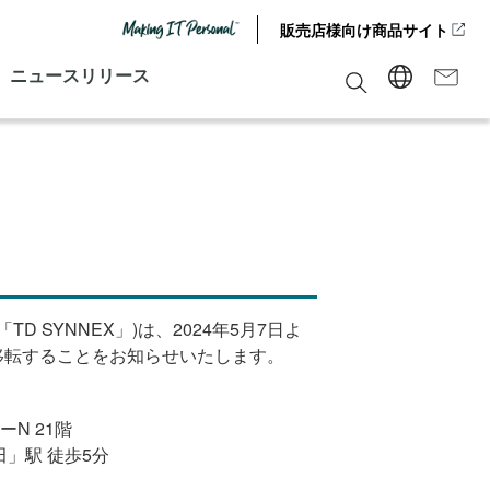
販売店様向け商品サイト
ニュースリリース
D SYNNEX」)は、
2024
年
5
月
7
日よ
移転することをお知らせいたします。
ー
N 21
階
」駅 徒歩
5
分