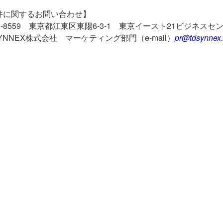
件に関するお問い合わせ】
5-8559
東京都江東区東陽
6-3-1
東京イースト
21
ビジネスセ
SYNNEX株式会社
マーケティング部門（
e-mail
）
pr@tdsynnex