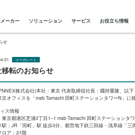
いメーカー
ソリューション
サービス
お役立ち情報
らせ
04.01
コーポレート
社移転のお知らせ
SYNNEX株式会社(本社：東京 代表取締役社長：國持重隆、以下「T
京オフィスを「msb Tamachi 田町ステーションタワー
N
」に
フィス情報
：東京都港区芝浦
3
丁目
1−1 msb Tamachi
田町ステーションタワ
り駅：
JR
「田町」駅 徒歩
3
分、都営地下鉄三田線・浅草線「三田
フロア：
21
階