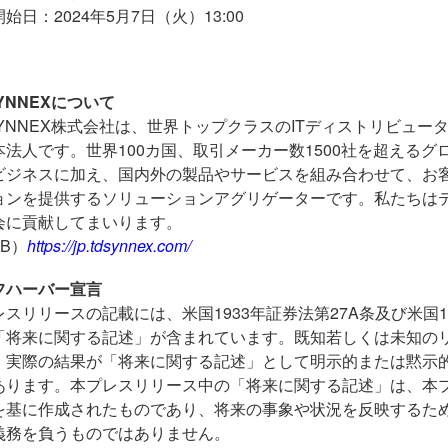
開始日：
2024
年5月7日（火）
13:00
SYNNEXについて
SYNNEX株式会社は、世界トップクラスの
IT
ディストリビュー
本法人です。世界
100
カ国、取引メーカー数
1500
社を超えるグ
ビジネスに加え、国内外の製品やサービスを組み合わせて、お
ョンを提供するソリューションアグリゲーターです。私たちは
会に貢献してまいります。
B
）
https://jp.tdsynnex.com/
フハーバー宣言
レスリリースの記載には、米国
1933
年証券法第
27A
条及び米国
1
「将来に関する記述」が含まれています。既知若しくは未知の
、実際の結果が「将来に関する記述」として明示的または黙示
あります。本プレスリリース中の「将来に関する記述」は、本
を基に作成されたものであり、将来の事象や状況を反映するた
義務を負うものではありません。