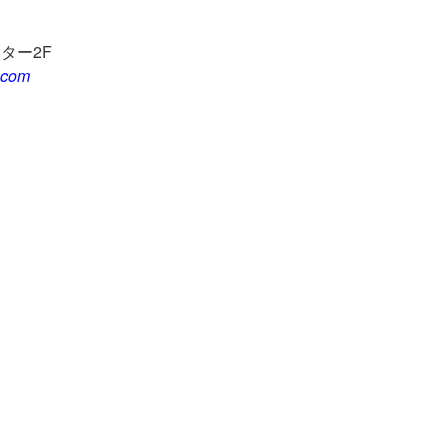
ンター
2F
.com