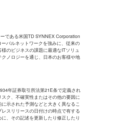
ターである米国
TD SYNNEX Corporation
ローバルネットワークを強みに、従来の
客様のビジネスの課題に最適な
IT
ソリュ
テクノロジーを通じ、日本のお客様や地
934
年証券取引所法第
21E
条で定義され
リスク、不確実性またはその他の要因に
的に示された予測などと大きく異なるこ
プレスリリースの日付けの時点で有する
めに、その記述を更新したり修正したり