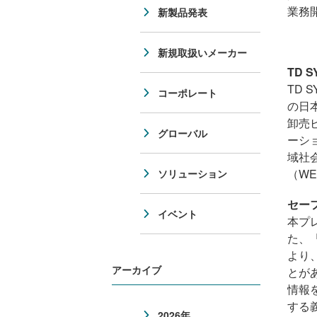
業務
新製品発表
新規取扱いメーカー
TD 
TD 
コーポレート
の日
卸売
グローバル
ーシ
域社
（
WE
ソリューション
セー
イベント
本プ
た、
より
アーカイブ
とが
情報
する
2026年