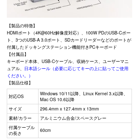
【製品の特徴】
HDMIポート（
4K@60Hz
解像度対応）、
100W PD
の
USB-C
ポー
ト、
3
つの
USB-A 3.0
ポート、
SD
カードリーダーなどのポートが
付属したドッキングステーション機能付き
PC
キーボード
【付属品】
キーボード本体、
USB-C
ケーブル、収納ケース、ユーザーマニ
ュアル、
日本語シール（必要に応じてキーの上に貼ってご使用
ください。）
【製品仕様】
Windows 10/11以降、
Linux Kernel 3.x
以降、
対応
OS
Mac OS 10.6
以降
サイズ
296.4mm x 127.4mm x 13mm
素材
/
カラー
アルミニウム合金
/
スペースグレー
付属ケーブル
60cm
の長さ