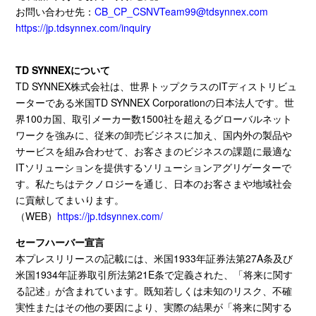
お問い合わせ先：
CB_CP_CSNVTeam99@tdsynnex.com
https://jp.tdsynnex.com/inquiry
TD SYNNEXについて
TD SYNNEX株式会社は、世界トップクラスの
IT
ディストリビュ
ーターである米国
TD SYNNEX Corporation
の日本法人です。世
界
100
カ国、取引メーカー数
1500
社を超えるグローバルネット
ワークを強みに、従来の卸売ビジネスに加え、国内外の製品や
サービスを組み合わせて、お客さまのビジネスの課題に最適な
IT
ソリューションを提供するソリューションアグリゲーターで
す。私たちはテクノロジーを通じ、日本のお客さまや地域社会
に貢献してまいります。
（
WEB
）
https://jp.tdsynnex.com/
セーフハーバー宣言
本プレスリリースの記載には、米国
1933
年証券法第
27A
条及び
米国
1934
年証券取引所法第
21E
条で定義された、「将来に関す
る記述」が含まれています。既知若しくは未知のリスク、不確
実性またはその他の要因により、実際の結果が「将来に関する