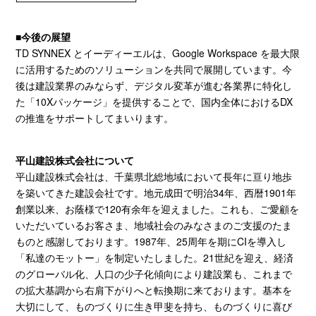
■
今後の展望
TD SYNNEX とイーディーエルは、
Google Workspace
を最大限
に活用するためのソリューションを共同で展開しています。今
後は建設業界のみならず、デジタル変革が進む各業界に特化し
た「
10X
パッケージ」を提供することで、国内全体における
DX
の推進をサポートしてまいります。
平山建設株式会社について
平山建設株式会社は、千葉県北総地域において長年に亘り地歩
を築いてきた建設会社です。地元成田で明治
34
年、西暦
1901
年
創業以来、お蔭様で
120
有余年を迎えました。これも、ご愛顧を
いただいているお客さま、地域社会のみなさまのご支援のたま
ものと感謝しております。
1987
年、
25
周年を期に
CI
を導入し
「私達のモットー」を制定いたしました。
21
世紀を迎え、経済
のグローバル化、人口の少子化傾向により建設業も、これまで
の拡大基調から右肩下がりへと転換期に来ております。基本を
大切にして、ものづくりに生き甲斐を持ち、ものづくりに喜び