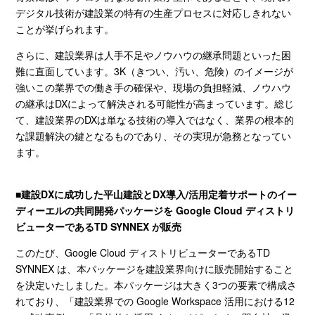
デジタル技術が建設業の特有の生産プロセスに対応しきれない
ことが挙げられます。
さらに、建設業界は人手不足やノウハウの継承問題といった困
難に直面しています。
3K
（きつい、汚い、危険）のイメージが
強いこの業界での働き手の確保や、現場の負担軽減、ノウハウ
の継承は
DX
によって解決される可能性が高まっています。総じ
て、建設業界の
DX
は単なる技術の導入ではなく、業界の根本的
な課題解決の鍵となるものであり、その実現が急務となってい
ます。
■
建設
DX
に成功した平山建設と
DX
導入
/
活用定着サポートのイー
ディーエルの共同開発パッケージを
Google Cloud
ディストリ
ビューターである
TD SYNNEX
が販売
このたび、
Google Cloud
ディストリビューターである
TD
SYNNEX
は、本パッケージを建設業界向けに販売開始すること
を決定いたしました。本パッケージは大きく
3
つの要素で構成さ
れており、「建設業界での
Google Workspace
活用における
12