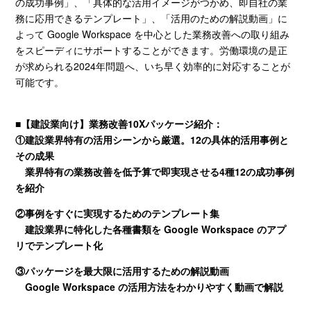
の成功事例」、「具体的な活用イメージがつかめ、即自社の業
務に応用できるテンプレート」、「活用のための解説動画」に
よって
Google Workspace
を中心とした業務改善への取り組み
をスピーディにサポートすることができます。労働環境の是正
が求められる
2024
年問題へ、いち早く効率的に対応することが
可能です。
■
【建設業向け】業務改善
10X
パッケージ紹介：
①
建設業界特有の活用シーンから厳選。
12
の具体的活用事例と
その成果
業界特有の業務改善を低予算で即実現させる4種12の成功事例
を紹介
②
事例をすぐに実現するためのテンプレート集
建設業界に特化した各種書類を Google Workspace のアプ
リでテンプレート化
③
パッケージを最大限に活用するための解説動画
Google Workspace の活用方法をわかりやすく動画で解説