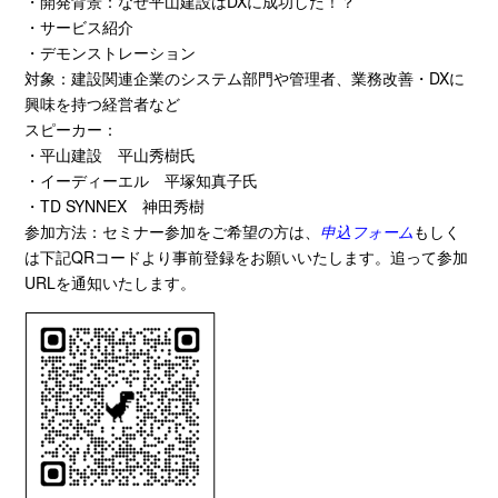
・開発背景：なぜ平山建設は
DX
に成功した！？
・サービス紹介
・デモンストレーション
対象：建設関連企業のシステム部門や管理者、業務改善・
DX
に
興味を持つ経営者など
スピーカー：
・平山建設 平山秀樹氏
・イーディーエル 平塚知真子氏
・
TD SYNNEX
神田秀樹
参加方法：セミナー参加をご希望の方は、
申込フォーム
もしく
は下記
QR
コードより事前登録をお願いいたします。追って参加
URL
を通知いたします。