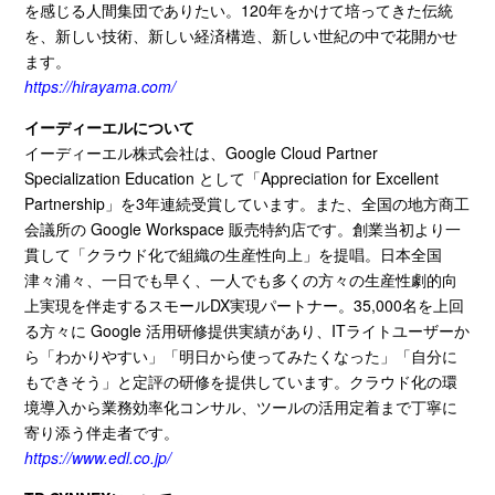
を感じる人間集団でありたい。
120
年をかけて培ってきた伝統
を、新しい技術、新しい経済構造、新しい世紀の中で花開かせ
ます。
https://hirayama.com/
イーディーエルについて
イーディーエル株式会社は、
Google Cloud Partner
Specialization Education
として「
Appreciation for Excellent
Partnership
」を
3
年連続受賞しています。また、全国の地方商工
会議所の
Google Workspace
販売特約店です。創業当初より一
貫して「クラウド化で組織の生産性向上」を提唱。日本全国
津々浦々、一日でも早く、一人でも多くの方々の生産性劇的向
上実現を伴走するスモール
DX
実現パートナー。
35,000
名を上回
る方々に
Google
活用研修提供実績があり、
IT
ライトユーザーか
ら「わかりやすい」「明日から使ってみたくなった」「自分に
もできそう」と定評の研修を提供しています。クラウド化の環
境導入から業務効率化コンサル、ツールの活用定着まで丁寧に
寄り添う伴走者です。
https://www.edl.co.jp/