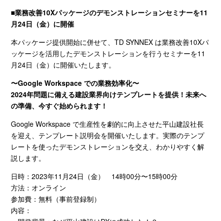
■
業務改善
10X
パッケージのデモンストレーションセミナーを
11
月
24
日（金）に開催
本パッケージ提供開始に併せて、
TD SYNNEX
は業務改善
10X
パ
ッケージを活用したデモンストレーションを行うセミナーを
11
月
24
日（金）に開催いたします。
〜
Google Workspace
での業務効率化〜
2024
年問題に備える建設業界向けテンプレートを提供！未来へ
の準備、今すぐ始められます！
Google Workspace で生産性を劇的に向上させた平山建設社長
を迎え、テンプレート説明会を開催いたします。実際のテンプ
レートを使ったデモンストレーションを交え、わかりやすく解
説します。
日時：2023年11月24日（金） 14時00分〜15時00分
方法：オンライン
参加費：無料（事前登録制）
内容：