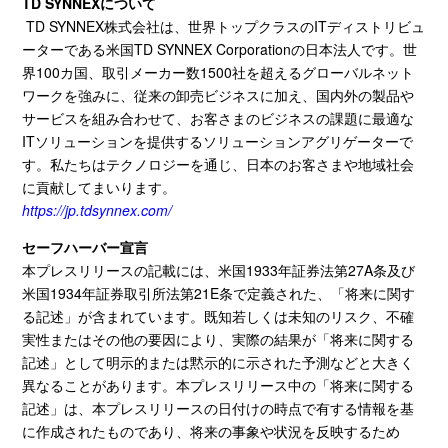
TD SYNNEXについて
TD SYNNEX株式会社は、世界トップクラスの
IT
ディストリビュ
ーターである米国
TD SYNNEX Corporation
の日本法人です。世
界
100
カ国、取引メーカー数
1500
社を超えるグローバルネット
ワークを強みに、従来の卸売ビジネスに加え、国内外の製品や
サービスを組み合わせて、お客さまのビジネスの課題に最適な
IT
ソリューションを提供するソリューションアグリゲーターで
す。私たちはテクノロジーを通じ、日本のお客さまや地域社会
に貢献してまいります。
https://jp.tdsynnex.com/
セーフハーバー宣言
本プレスリリースの記載には、米国
1933
年証券法第
27A
条及び
米国
1934
年証券取引所法第
21E
条で定義された、「将来に関す
る記述」が含まれています。既知若しくは未知のリスク、不確
実性またはその他の要因により、実際の結果が「将来に関する
記述」として明示的または黙示的に示された予測などと大きく
異なることがあります。本プレスリリース中の「将来に関する
記述」は、本プレスリリースの日付けの時点で有する情報を基
に作成されたものであり、将来の事象や状況を反映するため