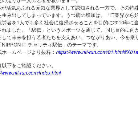
たの走りが一人の若者を救います―。
業界が活気あふれる元気な業界として認知される一方で、その特
を生み出してしまっています。うつ病の増加は、「IT業界から
労者を1人でも多く社会に復帰させることを目的に2010年に当大会
されました。「駅伝」というスポーツを通じて、同じ目的に向
そして未来を担う若者たちを支えあい、つながりあい、今を乗
NIPPON IT チャリティ駅伝」のテーマです。
式ホームページより抜粋：
https://www.nit-run.com/01.html#X01
は以下をご確認ください。
://www.nit-run.com/index.html