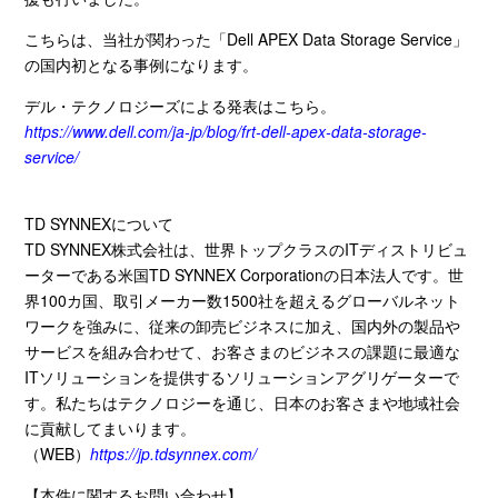
こちらは、当社が関わった「
Dell APEX Data Storage Service
」
の国内初となる事例になります。
デル・テクノロジーズによる発表はこちら。
https://www.dell.com/ja-jp/blog/frt-dell-apex-data-storage-
service/
TD SYNNEX
について
TD SYNNEX
株式会社は、世界トップクラスの
IT
ディストリビュ
ーターである米国
TD SYNNEX Corporation
の日本法人です。世
界
100
カ国、取引メーカー数
1500
社を超えるグローバルネット
ワークを強みに、従来の卸売ビジネスに加え、国内外の製品や
サービスを組み合わせて、お客さまのビジネスの課題に最適な
IT
ソリューションを提供するソリューションアグリゲーターで
す。私たちはテクノロジーを通じ、日本のお客さまや地域社会
に貢献してまいります。
（
WEB
）
https://jp.tdsynnex.com/
【本件に関するお問い合わせ】