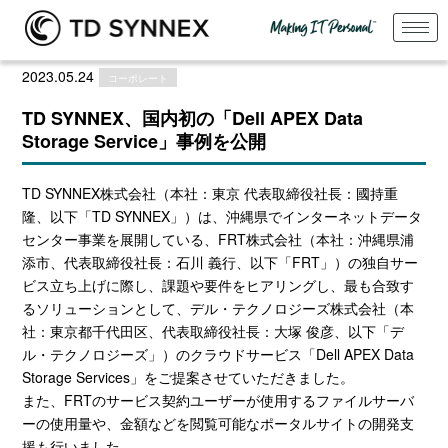
2023.05.24
コーポレート
TD SYNNEX、国内初の「Dell APEX Data
Storage Service」事例を公開
TD SYNNEX
株式会社
（
本社：東京 代表取締役社長：國持重
隆、以下「
TD SYNNEX
」
）
は、沖縄県でインターネットデータ
センター事業を展開している、
FRT
株式会社（本社：沖縄県浦
添市、代表取締役社長：石川 義行、以下「FRT」）の独自サー
ビス立ち上げに際し、課題や要件をヒアリングし、最も合致す
るソリューションとして、デル・テクノロジーズ株式会社（本
社：東京都千代田区、代表取締役社長：大塚 俊彦、以下「デ
ル・テクノロジーズ」）のクラウドサービス「
Dell APEX Data
Storage Services
」をご提案させていただきました。
また、
FRT
のサービス契約ユーザーが使用するファイルサーバ
ーの使用量や、金額などを閲覧可能なポータルサイトの開発支
援も行いました。