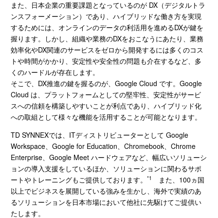
また、日本企業の重要課題となっているのが
DX
（デジタルトラ
ンスフォーメーション）であり、ハイブリッドな働き方を実現
するためには、オンラインのデータの利活用を進める
DX
が鍵を
握ります。しかし、組織や業務の
DX
をおこなうにあたり、業務
効率化や
DX
関連のサービスをゼロから開発するには多くのコス
トや時間がかかり、安定性や安全性の問題も介在するなど、多
くのハードルが存在します。
そこで、
DX
推進の鍵を握るのが、
Google Cloud
です。
Google
Cloud
は、プラットフォームとしての堅牢性、安定性がサービ
スへの信頼を構築しやすいことが利点であり、ハイブリッド化
への取組として様々な機能を活用することが可能となります。
TD SYNNEXでは、
IT
ディストリビューターとして
Google
Workspace
、
Google for Education
、
Chromebook
、
Chrome
Enterprise
、
Google Meet
ハードウェアなど、幅広いソリューシ
ョン
の導入支援を
しているほか、ソリューションに関わるサポ
*1
ートやトレーニングもご提供しております。
また、
100
ヵ国
以上でビジネスを展開している強みを生かし、海外で実績のあ
るソリューションを日本市場において他社に先駆けてご提供い
たします。