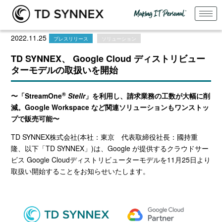
2022.11.25
プレスリリース
ソリューション
TD SYNNEX、 Google Cloud ディストリビュー
ターモデルの取扱いを開始
®
〜「StreamOne
Stellr
」を利用し、請求業務の工数が大幅に削
減。Google Workspace など関連ソリューションもワンストッ
プで販売可能〜
TD SYNNEX株式会社
(
本社：東京 代表取締役社長：國持重
隆、以下「
TD SYNNEX
」
)
は、
Google
が提供するクラウドサー
ビス
Google Cloud
ディストリビューターモデルを
11
月
25
日より
取扱い開始することをお知らせいたします。