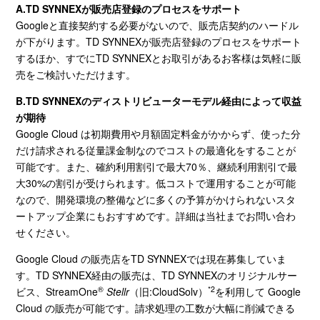
A.TD SYNNEXが販売店登録のプロセスをサポート
Googleと直接契約する必要がないので、販売店契約のハードル
が下がります。
TD SYNNEX
が販売店登録のプロセスをサポート
するほか、すでに
TD SYNNEX
とお取引があるお客様は気軽に販
売をご検討いただけます。
B.TD SYNNEXのディストリビューターモデル経由によって収益
が期待
Google Cloud は初期費用や月額固定料金がかからず、使った分
だけ請求される従量課金制なのでコストの最適化をすることが
可能です。また、確約利用割引で最大
70
％、継続利用割引で最
大
30%
の割引が受けられます。低コストで運用することが可能
なので、開発環境の整備などに多くの予算がかけられないスタ
ートアップ企業にもおすすめです。詳細は当社までお問い合わ
せください。
Google Cloud の販売店を
TD SYNNEX
では現在募集していま
す。
TD SYNNEX
経由の販売は、
TD SYNNEX
のオリジナルサー
®
*2
ビス、
StreamOne
Stellr
（旧
:CloudSolv
）
を利用して
Google
Cloud
の販売が可能です。請求処理の工数が大幅に削減できる