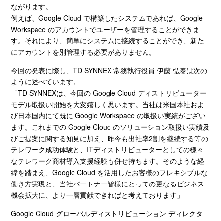
ながります。
例えば、
Google Cloud
で構築したシステムであれば、
Google
Workspace
のアカウントでユーザーを管理することができま
す。それにより、簡単にシステムに接続することができ、新た
にアカウントを別管理する必要がありません。
今回の発表に際し、
TD SYNNEX
常務執行役員 伊藤 弘泰は次の
ように述べています。
「
TD SYNNEX
は、今回の
Google Cloud
ディストリビューター
モデル取扱い開始を大変嬉しく思います。当社は米国本社およ
び日本国内にて既に
Google Workspace
の取扱い実績がござい
ます。これまでの
Google Cloud
のソリューション取扱い実績及
びご提案に関する知見に加え、昨今も出社率
2
割を継続する等の
テレワーク成功体験と、
IT
ディストリビューターとしての様々
なテレワーク商材導入支援経験も併せ持ちます。そのような経
緯を踏まえ、
Google Cloud
を活用したお客様のフレキシブルな
働き方実現と、当社パートナー皆様にとっての更なるビジネス
機会拡大に、より一層貢献できればと考えております」
Google Cloud グローバルディストリビューション ディレクタ