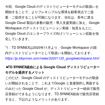
今回、
Google Cloud
のディストリビューターモデルの取扱いを
開始することで、よりフレキシブルな環境を顧客視点でご提
案・ご提供することが可能になります。当社は、長年に渡る
Google Cloud
製品の多数の
販売・
導入支援
実績
に加え、
Google
Workspace
のディストリビューション実績・知見をもとに、
Google Cloud
のエンタープライズ向けソリューション拡販を強
化していきます。
*1：
TD SYNNEX
は
2020
年
11
月より、
Google Workspace
の国
内ディストリビューターとして取扱いを開始しております。
https://jp.tdsynnex.com/news/20201125_googleworkspace.html
■TD SYNNEX経由による
Google Cloud
ディストリビューター
モデルを提供するメリット
このたび、
Google Cloud
のディストリビューターモデルの取扱
いが開始されることで、これまで
Google
と直接契約し再販する
のみだった
Google Cloud
が、ディストリビューター経由で販売
店登録ができるようになります。
TD SYNNEX
経由で販売店登録
すると、下記のようなメリットがあります。