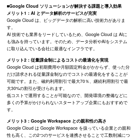
■Google Cloud ソリューションが解決する課題と導入効果
メリット1：AI とデータ解析のサービスが充実
Google Cloud は、ビッグデータの解析に高い技術力がありま
す。
AI 技術でも業界をリードしているため、
Google Cloud
は
AI
に
も強みを持っています。そのため、データ分析や
AI
をシステム
に取り込んでいる会社に最適なインフラです。
メリット2：従量課金制によるコストの最適化を実現
Google Cloud は初期費用や月額固定料金がかからず、使った分
だけ請求される従量課金制なのでコストの最適化をすることが
可能です。また、確約利用割引で最大
70
％、継続利用割引で最
大
30%
の割引が受けられます。
低コストで運用することが可能なので、開発環境の整備などに
多くの予算がかけられないスタートアップ企業にもおすすめで
す。
メリット3：Google Workspace との親和性の高さ
Google Cloud は
Google Workspace
を扱っている企業との親和
性も高く、この
2
つのサービスを連携させることで工数削減につ