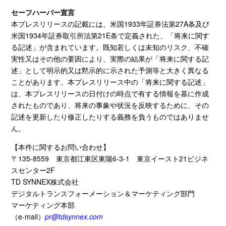
セーフハーバー宣言
本プレスリリースの記載には、米国
1933
年証券法第
27A
条及び
米国
1934
年証券取引所法第
21E
条で定義された、「将来に関す
る記述」が含まれています。既知若しくは未知のリスク、不確
実性又はその他の要因により、実際の結果が「将来に関する記
述」として明示的又は黙示的に示された予測等と大きく異なる
ことがあります。本プレスリリース中の「将来に関する記述」
は、本プレスリリースの日付けの時点で有する情報を基に作成
されたものであり、将来の事象や状況を反映するために、その
記述を更新したり修正したりする義務を負うものではありませ
ん。
【本件に関するお問い合わせ】
〒
135-8559
東京都江東区東陽
6-3-1
東京イースト
21
ビジネ
スセンター
2F
TD SYNNEX株式会社
デジタルトランスフォーメーション＆マーケティング部門
マーケティング本部
（
e-mail
）
pr@tdsynnex.com