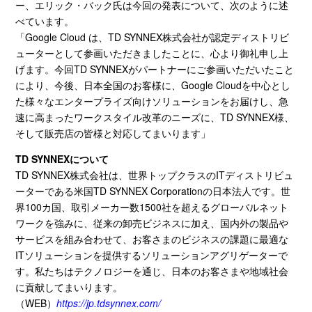
ー、エリック・バック氏は今回の発表について、次のように述
べています。
「
Google Cloud
は、
TD SYNNEX
株式会社が認定ディストリビ
ューターとして参画いただきましたことに、心より御礼申し上
げます。今回
TD SYNNEX
がパートナーにご参画いただいたこと
により、今後、日本全国のお客様に、
Google Cloud
を中心とし
た様々なエンタープライズ向けソリューションをお届けし、急
速に高まったワークスタイル改革のニーズに、
TD SYNNEX
様、
そして販売店の皆様と対応してまいります」
TD SYNNEXについて
TD SYNNEX株式会社は、世界トップクラスの
IT
ディストリビュ
ーターである米国
TD SYNNEX Corporation
の日本法人です。世
界
100
カ国、取引メーカー数
1500
社を超えるグローバルネット
ワークを強みに、従来の卸売ビジネスに加え、国内外の製品や
サービスを組み合わせて、お客さまのビジネスの課題に最適な
IT
ソリューションを提供するソリューションアグリゲーターで
す。私たちはテクノロジーを通じ、日本のお客さまや地域社会
に貢献してまいります。
（
WEB
）
https://jp.tdsynnex.com/