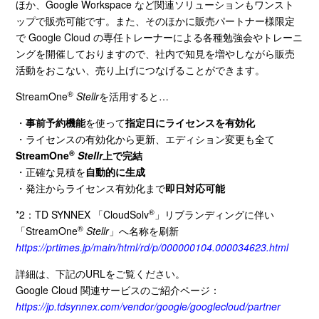
ほか、
Google Workspace
など関連ソリューションもワンスト
ップで販売可能です。また、そのほかに販売パートナー様限定
で
Google Cloud
の専任トレーナーによる各種勉強会やトレーニ
ングを開催しておりますので、社内で知見を増やしながら販売
活動をおこない、売り上げにつなげることができます。
®
StreamOne
Stellr
を活用すると
…
・
事前予約機能
を使って
指定日にライセンスを有効化
・ライセンスの有効化から更新、エディション変更も全て
®
StreamOne
Stellr
上で完結
・正確な見積を
自動的に生成
・発注からライセンス有効化まで
即日対応可能
®
*2：
TD SYNNEX
「
CloudSolv
」リブランディングに伴い
®
「
StreamOne
Stellr
」へ名称を刷新
https://prtimes.jp/main/html/rd/p/000000104.000034623.html
詳細は、下記の
URL
をご覧ください。
Google Cloud 関連サービスのご紹介ページ：
https://jp.tdsynnex.com/vendor/google/googlecloud/partner