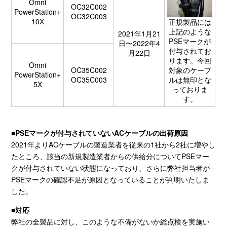
Omni
OC32C002
PowerStation+
OC32C003
10X
正規製品には
上記のような
2021年1月21
PSEマークが
日〜2022年4
付与されてお
月22日
ります。今回
Omni
対象のケーブ
OC35C002
PowerStation+
ルは無印とな
OC35C003
5X
っておりま
す。
■
PSE
マークが付与されていない
AC
ケーブルの出荷原因
2021年より
AC
ケーブルの製造業者を従来の
1
社から
2
社に増やし
たところ、該当の新規製造業者からの供給分について
PSE
マー
クが付与されていない状態になっており、さらに弊社担当者が
PSE
マークの確認不足が原因となっていることが判明いたしま
した。
■対応
弊社の全製品に対し、このような不備がないか総点検を実施い