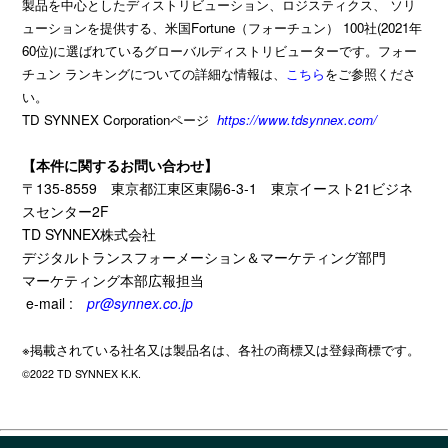
製品を中心としたディストリビューション、ロジスティクス、 ソリ
ューションを提供する、米国Fortune（フォーチュン） 100社(2021年
60位)に選ばれているグローバルディストリビューターです。フォー
チュン ランキングについての詳細な情報は、
こちら
をご参照くださ
い。
TD SYNNEX Corporationページ
https://www.tdsynnex.com/
【本件に関するお問い合わせ】
〒
135-8559
東京都江東区東陽
6-3-1
東京イースト
21
ビジネ
スセンター
2F
TD SYNNEX
株式会社
デジタルトランスフォーメーション＆マーケティング部門
マーケティング本部広報担当
e-mail :
pr@synnex.co.jp
※掲載されている社名又は製品名は、各社の商標又は登録商標です。
©2022 TD SYNNEX K.K.