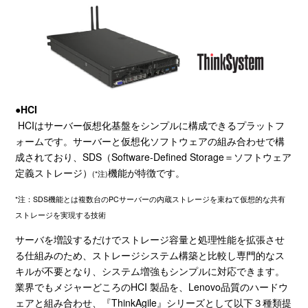
●HCI
HCIはサーバー仮想化基盤をシンプルに構成できるプラットフ
ォームです。サーバーと仮想化ソフトウェアの組み合わせで構
成されており、
SDS
（
Software-Defined Storage
＝ソフトウェア
定義ストレージ）
機能が特徴です。
(*注)
*注：SDS機能とは複数台のPCサーバーの内蔵ストレージを束ねて仮想的な共有
ストレージを実現する技術
サーバを増設するだけでストレージ容量と処理性能を拡張させ
る仕組みのため、ストレージシステム構築と比較し専門的なス
キルが不要となり、システム増強もシンプルに対応できます。
業界でもメジャーどころの
HCI
製品を、
Lenovo
品質のハードウ
ェアと組み合わせ、『
ThinkAgile
』シリーズとして以下３種類提