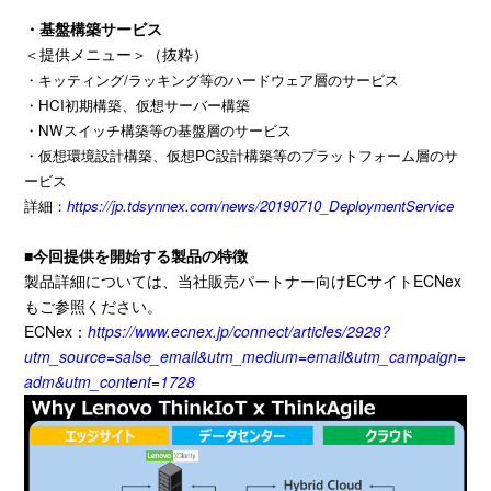
・基盤構築サービス
＜提供メニュー＞（抜粋）
・キッティング/ラッキング等のハードウェア層のサービス
・HCI初期構築、仮想サーバー構築
・NWスイッチ構築等の基盤層のサービス
・仮想環境設計構築、仮想PC設計構築等のプラットフォーム層のサ
ービス
詳細：
https://jp.tdsynnex.com/news/20190710_DeploymentService
■今回提供を開始する製品の特徴
製品詳細については、当社販売パートナー向け
EC
サイト
ECNex
もご参照ください。
ECNex：
https://www.ecnex.jp/connect/articles/2928?
utm_source=salse_email&utm_medium=email&utm_campaign=
adm&utm_content=1728