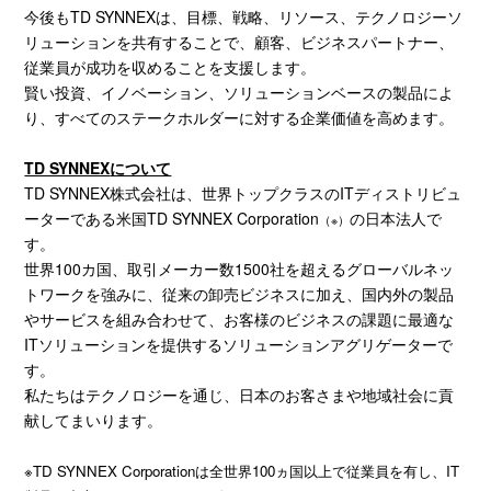
今後も
TD SYNNEX
は、目標、戦略、リソース、テクノロジーソ
リューションを共有することで、顧客、ビジネスパートナー、
従業員が成功を収めることを支援します。
賢い投資、イノベーション、ソリューションベースの製品によ
り、すべてのステークホルダーに対する企業価値を高めます。
TD SYNNEX
について
TD SYNNEX株式会社は、世界トップクラスのITディストリビュ
ーターである米国TD SYNNEX Corporation
の日本法人で
（※）
す。
世界100カ国、取引メーカー数1500社を超えるグローバルネッ
トワークを強みに、従来の卸売ビジネスに加え、国内外の製品
やサービスを組み合わせて、お客様のビジネスの課題に最適な
ITソリューションを提供するソリューションアグリゲーターで
す。
私たちはテクノロジーを通じ、日本のお客さまや地域社会に貢
献してまいります。
※TD SYNNEX Corporationは全世界100ヵ国以上で従業員を有し、IT