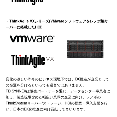
・ThinkAgile VXシリーズ(VMwareソフトウェアをレノボ製サ
ーバーに搭載した
HCI)
変化の激しい昨今のビジネス環境下では、
DX
推進が企業として
の命運を分けるといっても過言ではありません。
TD SYNNEX
は販売パートナーを通じ、データセンター事業者に
加え、製造現場含めた幅広い業界の企業に向け、レノボの
ThinkSystem
サーバー
/
ストレージ、
HCI
の提案・導入支援を行
い、日本の
DX
化推進に向け貢献してまいります。