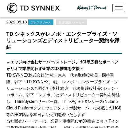
2022.05.18
プレスリリース
新規取扱いメーカー
TD シネックスがレノボ・エンタープライズ・ソ
リューションズとディストリビューター契約を締
結
～エッジ向け含むサーバー
/
ストレージ、
HCI
等
広範なポートフ
ォリオで
業界問わず企業の
DX
推進を支援～
TD SYNNEX株式会社
(
本社：東京 代表取締役社長：國持重
隆、以下「
TD SYNNEX
」
)
は、レノボ・エンタープライズ・ソ
リューションズ合同会社
(
本社
:
東京 代表取締役社長
:
ジョン・
ロボトム、以下「レノボ」
)
とディストリビューター契約を締結
し、
ThinkSystem
サーバー群、
ThinkAgile HX
シリーズ
(Nutanix
Cloud Platform
ソフトウェアをレノボ製サーバーに搭載した
HCI)
等の
HCI
製品を本日より受注開始いたします。
当社販売パートナーは、業界・規模問わず
DX
推進に向け
IT
イン
フラ整備が課題の企業に対し、上記レノボ製品を当社の基盤構