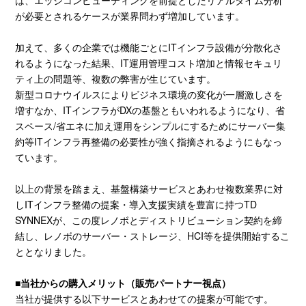
は、エッジコンピューティングを前提としたリアルタイム分析
が必要とされるケースが業界問わず増加しています。
加えて、多くの企業では機能ごとに
IT
インフラ設備が分散化さ
れるようになった結果、
IT
運用管理コスト増加と情報セキュリ
ティ上の問題等、複数の弊害が生じています。
新型コロナウイルスによりビジネス環境の変化が一層激しさを
増すなか、
IT
インフラが
DX
の基盤ともいわれるようになり、省
スペース
/
省エネに加え運用をシンプルにするためにサーバー集
約等
IT
インフラ再整備の必要性が強く指摘されるようにもなっ
ています。
以上の背景を踏まえ、基盤構築サービスとあわせ複数業界に対
し
IT
インフラ整備の提案・導入支援実績を豊富に持つ
TD
SYNNEX
が、この度レノボとディストリビューション契約を締
結し、レノボのサーバー・ストレージ、
HCI
等を提供開始するこ
ととなりました。
■当社からの購入メリット（販売パートナー視点）
当社が提供する以下サービスとあわせての提案が可能です。