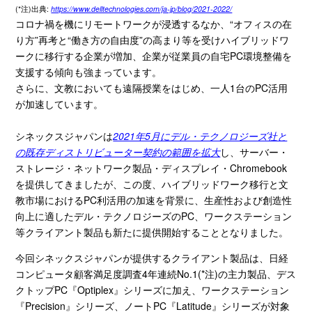
(*注)出典:
https://www.delltechnologies.com/ja-jp/blog/2021-2022/
コロナ禍を機にリモートワークが浸透するなか、“オフィスの在
り方”再考と“働き方の自由度”の高まり等を受けハイブリッドワ
ークに移行する企業が増加、企業が従業員の自宅
PC
環境整備を
支援する傾向も強まっています。
さらに、文教においても遠隔授業をはじめ、一人
1
台の
PC
活用
が加速しています。
シネックスジャパンは
2021年5月にデル・テクノロジーズ社と
の既存ディストリビューター契約の範囲を拡大
し、サーバー・
ストレージ・ネットワーク製品・ディスプレイ・
Chromebook
を提供してきましたが、この度、ハイブリッドワーク移行と文
教市場における
PC
利活用の加速を背景に、生産性および創造性
向上に適したデル・テクノロジーズの
PC
、ワークステーション
等クライアント製品も新たに提供開始することとなりました。
今回シネックスジャパンが提供するクライアント製品は、日経
コンピュータ顧客満足度調査
4
年連続
No.1
(*注
)
の主力製品、デス
クトップ
PC
『
Optiplex
』シリーズに加え、ワークステーション
『
Precision
』シリーズ、ノート
PC
『
Latitude
』シリーズが対象