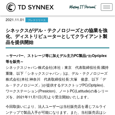
2021.11.01
プレスリリース
シネックスがデル・テクノロジーズとの協業を強
化、ディストリビューターとしてクライアント製
品を提供開始
～サーバー、ストレージ等に加えデル主力
PC
製品
Optiplex
(*注)
等を販売～
シネックスジャパン株式会社
(
本社：東京 代表取締役社長
:
國持
重隆、以下「シネックスジャパン」
)
は、デル・テクノロジーズ
株式会社
(
本社
:
神奈川 代表取締役社長
:
大塚 俊彦、以下「デ
ル・テクノロジーズ」
)
が提供するデスクトップ
PC(Optiplex)
、
ワークステーション
(Presicion)
、ノート
PC(Latitude)
の各シリー
ズを、
2021
年
11
月
1
日
(
月
)
より受注開始いたします。
今回取扱いにより、法人ユーザーは当社販売店を通じフルライ
ンナップで製品入手が可能になります。また、当社販売店はシ