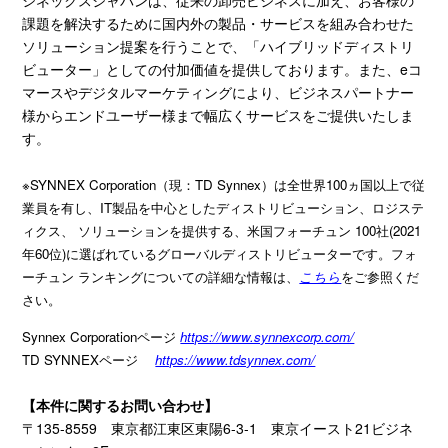
課題を解決するために国内外の製品・サービスを組み合わせた
ソリューション提案を行うことで、「ハイブリッドディストリ
ビューター」としての付加価値を提供しております。また、
e
コ
マースやデジタルマーケティングにより、ビジネスパートナー
様からエンドユーザー様まで幅広くサービスをご提供いたしま
す。
※SYNNEX Corporation（現：TD Synnex）は全世界100ヵ国以上で従
業員を有し、IT製品を中心としたディストリビューション、ロジステ
ィクス、 ソリューションを提供する、米国フォーチュン 100社(2021
年60位)に選ばれているグローバルディストリビューターです。フォ
ーチュン ランキングについての詳細な情報は、
こちら
をご参照くだ
さい。
Synnex Corporationページ
https://www.synnexcorp.com/
TD SYNNEXページ
https://www.tdsynnex.com/
【本件に関するお問い合わせ】
〒
135-8559
東京都江東区東陽
6-3-1
東京イースト
21
ビジネ