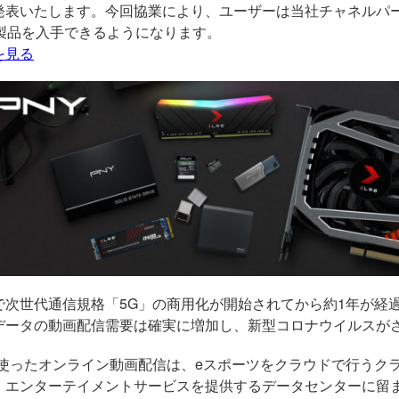
発表いたします。今回協業により、ユーザーは当社チャネルパ
製品を入手できるようになります。
を見る
で次世代通信規格「
5G
」の商用化が開始されてから約
1
年が経
データの動画配信需要は確実に増加し、新型コロナウイルスが
を使ったオンライン動画配信は、
e
スポーツをクラウドで行うク
・エンターテイメントサービスを提供するデータセンターに留