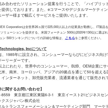
組み合わせたソリューション提案を行うことで、「ハイブリッ
を提供しております。また、
e
コマースやデジタルマーケティン
ユーザー様まで幅広くサービスをご提供いたします。
NNEX Corporationは全世界26ヵ国で225,000人以上の従業員が勤務し
 ソリューションを提供する、米国フォーチュン 500社(2020年130位)に
ュン 500ランキングについての詳細な情報は、
こちら
をご参照ください。
echnologies, Inc
について
は、
1985
年に設立され、コンシューマーならびにビジネス向け
ジーリーダーです。
年以上にわたり、世界中のコンシューマー、
B2B
、
OEM
企業にサ
北米、南米、ヨーロッパ、アジアの
20
拠点を通じて
50
を超える
、インターネット、卸売販売業者、流通業者を通じて販売され
件に関するお問い合わせ】
-8559
東京都江東区東陽
6-3-1
東京イースト
21
ビジネスセ
ックスジャパン株式会社
タルトランスフォーメーション＆マーケティング部門 マーケ