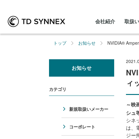
会社紹介
取扱
トップ
お知らせ
NVIDIA® A
2021.
お知らせ
NV
ィ
カテゴリ
～映
新規取扱いメーカー
シュ
シネ
コーポレート
は、
ジ