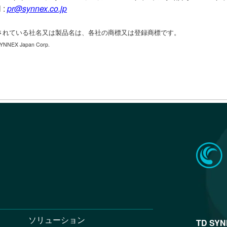
 :
pr@synnex.co.jp
されている社名又は製品名は、各社の商標又は登録商標です。
YNNEX Japan Corp.
ソリューション
TD SY