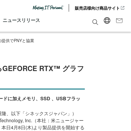
販売店様向け商品サイト
ニュースリリース
等の提供でPNYと協業
GEFORCE RTX™ グラフ
ードに加え
メモリ、SSD 、USBフラッ
重隆、以下「シネックスジャパン」）
echnology, Inc.
（本社：米ニュージャー
、本日
4
月
8
日(木)より製品提供を開始する