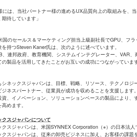
Y様には、当社パートナー様の進める
UX
品質向上の取組みを、当
く期待しています」
Y米国のセールス＆マーケティング担当上級副社長で
GPU
、フラ
験を持つ
Steven Kaner
氏は、次のように述べています。
NB、連邦政府、教育機関、システムインテグレーター、
VAR
、
ての製品を活用してきたことがお互いの成功につながっていま
もシネックスジャパンは、目標、戦略、リソース、テクノロジ
ビジネスパートナー、従業員が成功を収めることを支援します
投資、イノベーション、ソリューションベースの製品により、
を高めます。
ックスジャパンについて
ックスジャパンは、米国
SYNNEX Corporation
（※）の日本法人
ックスジャパンは、従来の卸売ビジネスに加え、お客様の課題