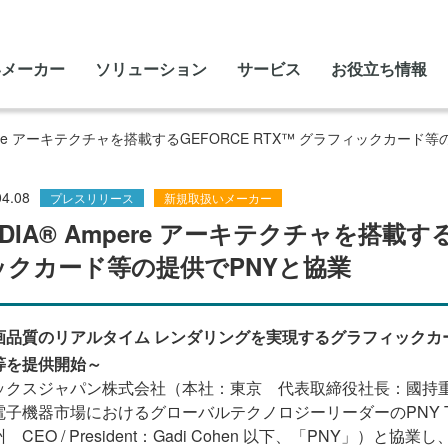
いメーカー
ソリューション
サービス
お役立ち情報
mpere アーキテクチャを搭載するGEFORCE RTX™ グラフィックカード
04.08
プレスリリース
新規取扱いメーカー
IDIA® Ampere アーキテクチャを搭載する
ックカード等の提供でPNYと協業
画品質のリアルタイム レンダリングを実現するグラフィックカ
等を提供開始～
ックスジャパン株式会社（本社：東京 代表取締役社長：國持
電子機器市場におけるグローバルテクノロジーリーダーの
PNY T
ー州
CEO / President
：
Gadi Cohen
以下、「
PNY
」）と協業し