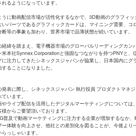
されるようになっています。
ように動画配信市場が活性化するなかで、
3D
動画のグラフィッ
ないパーツであるグラフィックカードは、マイニング需要、コ
分断等の事象も加わり、世界市場で品薄状態が続いています。
の経緯を踏まえ、電子機器市場のグローバルリーディングカン
ン米本社
Synnex Corporation
と強固なつながりを持つ
PNY
と、
グに注力してきたシネックスジャパンが協業し、日本国内にグ
始することになりました。
の発表に際し、シネックスジャパン 執行役員 プロダクトマネジメ
べています。
画やライブ配信を活用したデジタルマーケティングについては
客様からご要望頂いております。
5G
普及で動画マーケティングに注力する企業が増加するなか、
ザー体験を向上させ、他社との差別化を図ることが、今後より
いらっしゃいます。