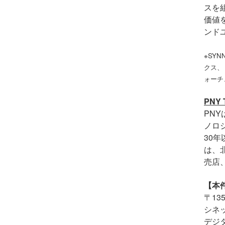
スを
価値
ンド
※SY
クス、
ォーチ
PNY T
PNY
ノロ
30
は、
売店
【本
〒
135
シネ
デジ