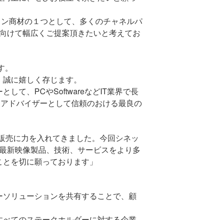
ョン商材の１つとして、多くのチャネルパ
向けて幅広くご提案頂きたいと考えてお
す。
、誠に嬉しく存じます。
ーとして、
PC
や
Software
など
IT
業界で長
・アドバイザーとして信頼のおける最良の
開発・販売に力を入れてきました。今回シネッ
最新映像製品、技術、サービスをより多
ことを切に願っております」
ーソリューションを共有することで、顧
。
すべてのステークホルダーに対する企業