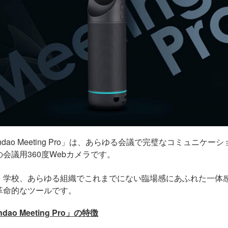
dao Meeting Pro
」は、あらゆる会議で完璧なコミュニケーシ
の会議用
360
度
Web
カメラです。
、学校、あらゆる組織でこれまでにない臨場感にあふれた一体
革命的なツールです。
dao Meeting Pro
」の特徴