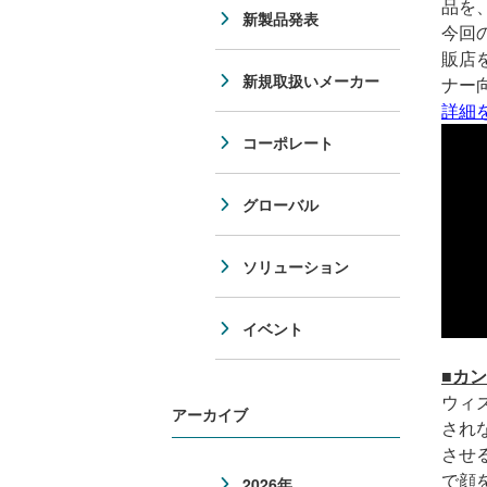
品を
新製品発表
今回
販店
新規取扱いメーカー
ナー
詳細
コーポレート
グローバル
ソリューション
イベント
■カ
ウィ
アーカイブ
され
させ
で顔
2026年