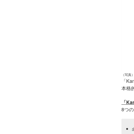
（写真）
「
Kan
本格
「
Kan
8つ