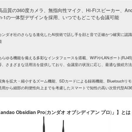
高品質の360度カメラ、無指向性マイク、Hi-Fiスピーカー、Andr
in-1の一体型デザインを採用、いつでもどこでも会議可能
カンダオ社のさらなる進化したAI技術で話し手を顔と音で正確かつ確実に認
能
あらゆる機能を備える多彩なインタフェースを搭載、WiFiやLANポート(RJ45)、HD
等、さまざまな活用法を提供しており、会議室の状況に応じ、最適な接続方法
視角を拡大・縮小するズーム機能、SDカードによる録画機能、Bluetouch
活用から細部の利便性向上までを考慮したスマートで知性の高い次世代型AI36
ndao Obsidian Pro
(
カンダオ オブシディアン プロ
)
」】とは