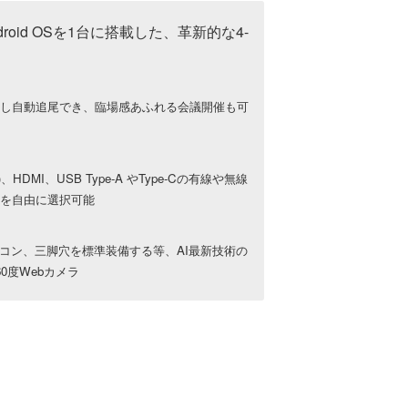
oid OSを1台に搭載した、革新的な4-
識し自動追尾でき、臨場感あふれる会議開催も可
MI、USB Type-A やType-Cの有線や無線
を自由に選択可能
リモコン、三脚穴を標準装備する等、AI最新技術の
0度Webカメラ