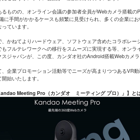
あるものの、オンライン会議の参加者全員が
Web
カメラ搭載の
備に手間がかかるケースも頻繁に見受けられ、多くの企業にお
なっています。
で、かねてよりハードウェア、ソフトウェア含めたコラボレー
でもフルテレワークへの移行をスムーズに実現する等、オンラ
クスジャパンが、この度、カンダオ社のAndroid搭載
Web
カメラ
て、企業プロモーション活動等でニーズが高まりつつある
VR
動
て開始いたします。
andao Meeting Pro（カンダオ ミーティング プロ）」】と