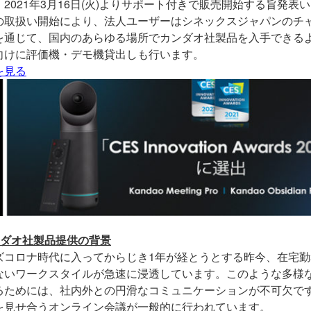
、2021年3月16日(火)よりサポート付きで販売開始する旨発表
の取扱い開始により、法人ユーザーはシネックスジャパンのチ
を通じて、国内のあらゆる場所でカンダオ社製品を入手できる
向けに評価機・デモ機貸出しも行います。
を見る
ンダオ社製品提供の背景
ズコロナ時代に入ってからじき
1
年が経とうとする昨今、在宅勤
ないワークスタイルが急速に浸透しています。このような多様
るためには、社内外との円滑なコミュニケーションが不可欠で
を見せ合うオンライン会議が一般的に行われています。