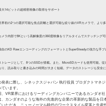
最大14ビットの超精密画像の取得をサポート
世界初の2つの選択可能な焦点距離と選択可能な絞り値のVRカメラで、より
カメラ内部で8Kという高解像度の360度映像をリアルタイムでステッチング可
独自のKD RawエンコーディングのフォーマットとSuperSteadyの強力な手
ストレージとして、8つのSSDが搭載。また、MicroSDカードも使用可能
おり、読み取りと書き込みの時間が大きく短縮。データのストレージも安全に
の発表に際し、シネックスジャパン 執行役員 プロダクトマネジメ
べています。
回、
VR
業界におけるリーディングカンパニーであるカンダオ社
は、カンダオのような海外の先進的な企業の革新的な製品を日
ていただき、ニューノーマル時代のワークスタイル変革と生産