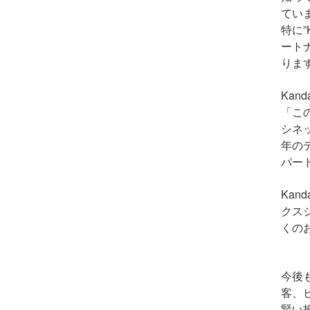
てい
特に”
ート
りま
Kand
「こ
シネ
年の
パー
Kan
クス
くの
今後
客、
賢い