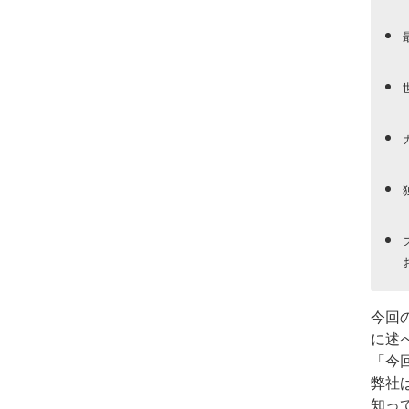
今回
に述
「今
弊社
知っ