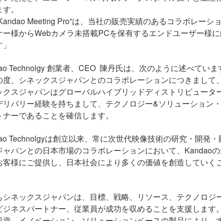
ます。
Kandao Meeting Pro”
は、当社の販売実績のあるコラボレーシ
ナー様から
Web
カメラ未搭載
PC
を保有するエンドユーザー様に
す」
ao Technolgy 創業者、
CEO
陳丹氏は、次のように述べていま
の度、シネックスジャパンとのコラボレーションにつきまして
ックスジャパンはグローバルハイブリッドディストリビュータ
デリバリー経験を持ちまして、テクノロジー
&
ソリューション
トナーであることを確信します。
dao Technolgyは創立以来、常に次世代映像技術の研究・
ジャパンとの日本市場のコラボレーションにおいて、
Kandao
の
お客様にご提供し、日本社会により多くの価値を創造していく
もシネックスジャパンは、目標、戦略、リソース、テクノロジ
ビジネスパートナー、従業員が成功を収めることを支援します
投資、イノベーション、ソリューションベースの製品により、