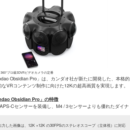
360°プロ級3DVRビデオカメラの定番
dao Obsidian Pro
」は、カンダオ社が新たに開発した、本格的
的な
VR
コンテンツ制作に向けた
12K
の超高画質を実現します。
dao Obsidian Pro
」の特徴
のAPS-Cセンサーを装備し、M4 / 3センサーよりも優れたダ
出力した画像は、12K ×12K の30FPSのステレオスコープ（立体視）に対応