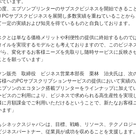
べています。
の度、エプソンプリンターのサブスクビジネスを開始できるこ
り
PC
サブスクビジネスを展開し多数実績を重ねていることから
て一定の実績および知見を得ているものと自負しております。
スクとは単なる価格メリットや利便性の提供に終始するもので
タイルを実現するモデルとも考えておりますので、このビジネ
がら、変化するお客様ニーズを先取りし随時サービスに反映さ
ことを願っています」
ソン販売 取締役 ビジネス営業本部長 栗林 治夫氏は、次
客様への
PC
サブスクリプションサービスの提供において実績の
エプソンのエコタンク搭載プリンターをラインナップに加えて
ービスのご利用により、ビジネスで求められる高生産性を実現
様に月額課金でご利用いただけるということで、新たなお客様
います」
もシネックスジャパンは、目標、戦略、リソース、テクノロジ
ビジネスパートナー、従業員が成功を収めることを支援します