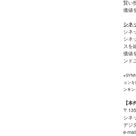
賢い
価値
シネ
シネ
シネ
スを
価値
ンド
※SY
ョンを
ンキン
【本
〒
135
シネ
デジ
e-mai