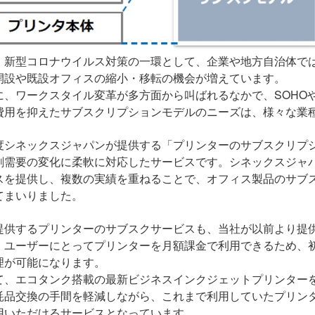
、新型コロナウイルス対策の一環として、企業や地方自治体で
開設や既設オフィスの縮小・移転の機会が増えています。
に、ワークスタイル変革が多方面から叫ばれるなかで、
SOHO
費用を抑えたサブスクリプションモデルのニーズは、様々な業
度シネックスジャパンが提供する「プリンターのサブスクリプ
刷需要の変化に柔軟に対応したサービスです。シネックスジャ
スを提供し、複数の実績を重ねることで、オフィス製品のサブ
てまいりました。
提供するプリンターのサブスクサービスも、当社が以前より提
、ユーザーにとってプリンターを月額課金で利用できるため、
理が可能になります。
て、エコタンク搭載の最新ビジネスインクジェットプリンター
耗品交換の手間を軽減しながら、これまで利用していたプリン
用いただけるサービスとなっています。