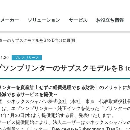
いメーカー
ソリューション
サービス
お役立ち情報
ーのサブスクモデルをB to B向けに展開
01.20
プレスリリース
プソンプリンターのサブスクモデルをB to
リンターを資産計上せずに経費処理できる財務上のメリットに
軽減できるサービスを提供～
度、シネックスジャパン株式会社（本社：東京 代表取締役社
）は、エプソンプリンター・純正インクを使った「プリンター
21年1月20日(水)より提供開始する旨、発表いたします。
サービス提供開始により、法人ユーザーはシネックスジャパン
場所で “ プリンター「Device-as-a-Subscription (DaaS)