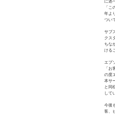
に述
「こ
年よ
つい
サブ
クス
ちな
ける
エプ
「お
の度
本サ
と同
して
今後
客、