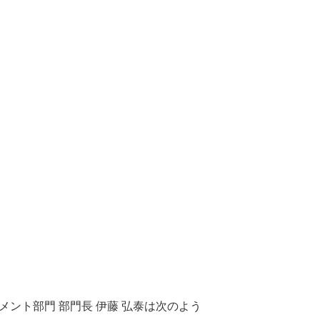
ント部門 部門長 伊藤 弘泰は次のよう