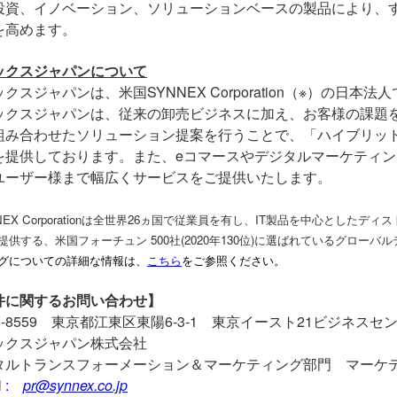
投資、イノベーション、ソリューションベースの製品により、
を高めます。
ックスジャパンについて
ックスジャパンは、米国
SYNNEX Corporation
（※）の日本法人
ックスジャパンは、従来の卸売ビジネスに加え、お客様の課題
組み合わせたソリューション提案を行うことで、「ハイブリッ
を提供しております。また、
e
コマースやデジタルマーケティン
ユーザー様まで幅広くサービスをご提供いたします。
NNEX Corporationは全世界26ヵ国で従業員を有し、IT製品を中心とし
提供する、米国フォーチュン 500社(2020年130位)に選ばれているグロ
グについての詳細な情報は、
こちら
をご参照ください。
件に関するお問い合わせ】
-8559
東京都江東区東陽
6-3-1
東京イースト
21
ビジネスセ
ックスジャパン株式会社
タルトランスフォーメーション＆マーケティング部門 マーケ
l
:
pr@synnex.co.jp