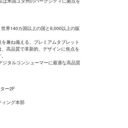
現在は米国ユタ州のパークシティに拠点を
、世界
140
カ国以上の国と
6,000
以上の販
性を兼ね備える、プレミアムタブレット
は、高品質で革新的、デザインに焦点を
す。
、デジタルコンシューマーに最適な高品質
ンター
2F
ティング本部