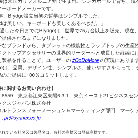
ydgeは米国カリフォルニア州で生まれ、シンガポールで育ち、
キーボードメーカーです。
2年、
Brydge
設立当初の哲学はシンプルでした。
d
は美しい。キーボードも美しくあるべきだ。」
経過した今日までに
Brydge
は、世界で7
5
万台以上を販売、現在
で提供されるまでになりました。
チなブランドから、タブレットの機能性とラップトップの生産
スクトップアクセサリーの世界的リーダーへと成長した経緯に
た製品を作ることで、ユーザーの
#GoDoMore
の実現にありま
ydgeは、品質、デザイン性、シンプルさ、使いやすさをもって
品のご提供に
100
％コミットします。
件に関するお問い合わせ】
-8559
東京都江東区東陽
6-3-1
東京イースト
21
ビジネスセ
ックスジャパン株式会社
タルトランスフォーメーション＆マーケティング部門 マーケ
 :
pr@synnex.co.jp
されている社名又は製品名は、各社の商標又は登録商標です。