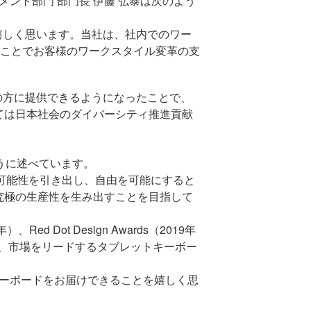
ント部門 部門長 伊藤 弘泰は次のよう
嬉しく思います。当社は、社内でのワー
ことでお客様のワークスタイル変革の支
の方に提供できるようになったことで、
ては日本社会のダイバーシティ推進貢献
うに述べています。
可能性を引き出し、自由を可能にすると
究極の生産性を生み出すことを目指して
年）、
Red Dot Design Awards
（
2019
年
、市場をリードするタブレットキーボー
ーボードをお届けできることを嬉しく思