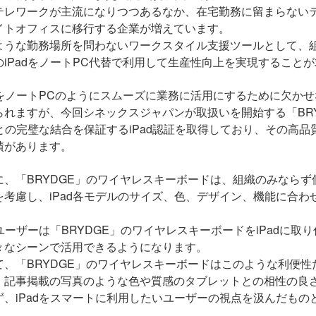
テレワークが主流になりつつあるなか、在宅勤務に留まらない
イトオフィスに移行する企業が増えています。
ような勤務場所を問わないワークスタイル支援ツールとして、
の
iPad
をノート
PC
代替で利用して生産性向上を実現することが
dをノート
PC
のようにスムーズに業務に活用にするために欠かせ
られますが、今回シネックスジャパンが取扱いを開始する「
BR
との完璧な結合を保証する
iPad
認証を取得しており、その高品
績があります。
に、「
BRYDGE
」のワイヤレスキーボードは、組織のみならず
を考慮し、
iPad
各モデルのサイズ、色、デザイン、機能に合わ
。
dユーザーは「
BRYDGE
」のワイヤレスキーボードを
iPad
に取り
々なシーンで活用できるようになります。
て、「
BRYDGE
」のワイヤレスキーボードはこのような利便性
。記事掲載の写真のような色や質感のタブレットとの相性の良
ず、
iPad
をスマートに利用したいユーザーの視点を汲んだもの