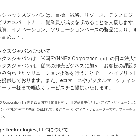
もシネックスジャパンは、目標、戦略、リソース、テクノロジ
ビジネスパートナー、従業員が成功を収めることを支援します
投資、イノベーション、ソリューションベースの製品により、
を高めます。
ックスジャパンについて
ックスジャパンは、米国
SYNNEX Corporation
（※）の日本法人
ックスジャパンは、従来の卸売ビジネスに加え、お客様の課題
組み合わせたソリューション提案を行うことで、「ハイブリッ
を提供しております。また、
e
コマースやデジタルマーケティン
ユーザー様まで幅広くサービスをご提供いたします。
NEX Corporationは全世界26ヵ国で従業員を有し、IT製品を中心としたディストリビュ
ン 500社(2020年130位)に選ばれているグローバルディストリビューターです。フォーチ
さい。
ge Technologies, LLC
について