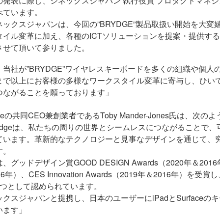
の発表に際し、シネックスジャパン 執行役員 プロダクトマネジメ
べています。
ネックスジャパンは、今回の”
BRYDGE”
製品取扱い開始を大変
タイル変革に加え、各種の
ICT
ソリューションを提案・提供する
させて頂いて参りました。
、当社が”
BRYDGE”
ワイヤレスキーボードを多くの組織や個人
まで以上にお客様の多様なワークスタイル変革に寄与し、ひい
つながることを願っております」
dgeの共同
CEO
兼創業者である
Toby Mander-Jones
氏は、次のよ
dge
は、私たちの周りの世界とシームレスにつながることで、
ています。革新的なテクノロジーと見事なデザインを通じて、
す。
は、グッドデザイン賞
GOOD DESIGN Awards
（
2020
年＆
2016
16
年）、
CES Innovation Awards
（
2019
年＆
2016
年）を受賞し
つとして認められています。
ックスジャパンと提携し、日本のユーザーに
iPad
と
Surface
のキ
います」