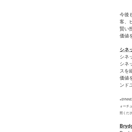
今後
客、
賢い
価値
シネ
シネ
シネ
スを
価値
ンド
※SYN
ォーチュ
照くだ
Bryd