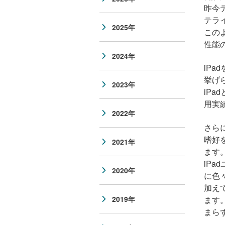
昨今
テラ
2025年
この
性能
2024年
iPa
挙げ
2023年
iPad
用実
2022年
さら
嗜好
2021年
ます
iPa
2020年
に色
加え
2019年
ます
まら