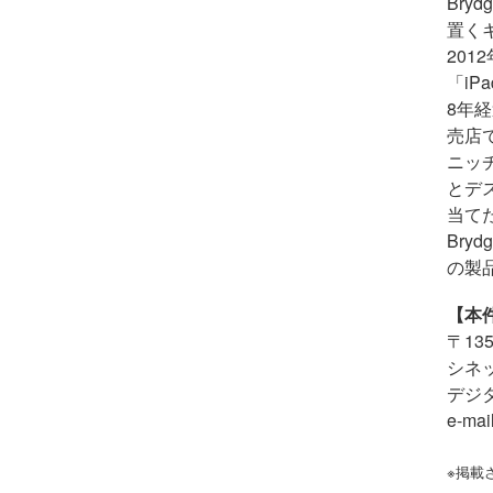
Br
置く
201
「
iPa
8年
売店
ニッ
とデ
当て
Br
の製
【本
〒
135
シネ
デジ
e-mail
※掲載