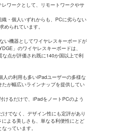
テレワークとして、リモートワークやサ
組織・個人いずれからも、
PC
に劣らない
求められています。
ない機器としてワイヤレスキーボードが
YDGE
」のワイヤレスキーボードは、
質な点が評価され既に
140
か国以上で利
個人の利用も多い
iPad
ユーザーの多様な
せたが幅広いラインナップを提供してい
付けるだけで、
iPad
をノート
PC
のよう
だけでなく、デザイン性にも定評があり
さによる美しさも、単なる利便性にとど
となっています。