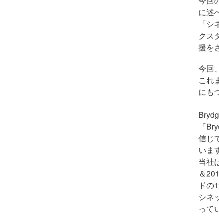
今回
に述
「シ
クス
援を
今回
これ
にも
Bry
「Bry
信じ
いま
当社
＆
20
ドの
1
シネ
って