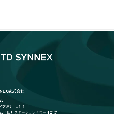
NNEX株式会社
23
区芝浦3丁目1−1
amachi 田町ステーションタワーN 21階