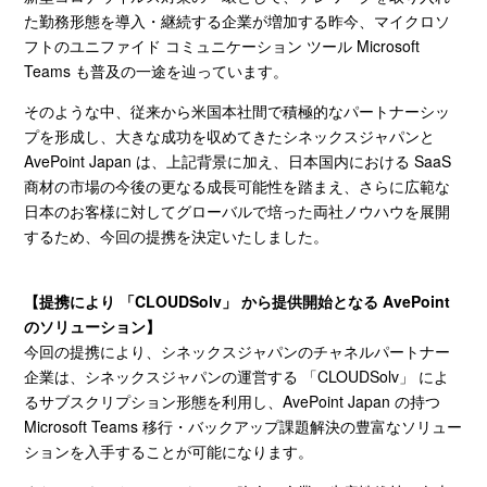
た勤務形態を導入・継続する企業が増加する昨今、マイクロソ
フトのユニファイド コミュニケーション ツール
Microsoft
Teams
も普及の一途を辿っています。
そのような中、従来から米国本社間で積極的なパートナーシッ
プを形成し、大きな成功を収めてきたシネックスジャパンと
AvePoint Japan
は、上記背景に加え、日本国内における
SaaS
商材の市場の今後の更なる成長可能性を踏まえ、さらに広範な
日本のお客様に対してグローバルで培った両社ノウハウを展開
するため、今回の提携を決定いたしました。
【提携により 「
CLOUDSolv
」 から提供開始となる
AvePoint
のソリューション】
今回の提携により、シネックスジャパンのチャネルパートナー
企業は、シネックスジャパンの運営する 「
CLOUDSolv
」 によ
るサブスクリプション形態を利用し、
AvePoint Japan
の持つ
Microsoft Teams
移行・バックアップ課題解決の豊富なソリュー
ションを入手することが可能になります。