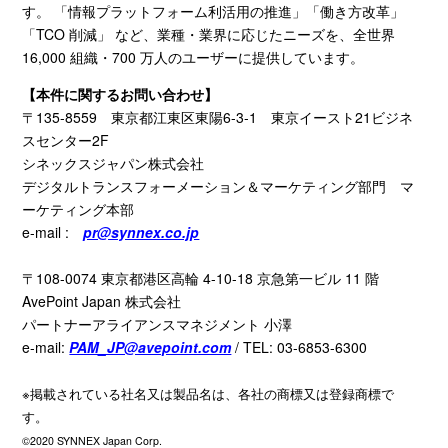
す。 「情報プラットフォーム利活用の推進」「働き方改革」
「
TCO
削減」 など、業種・業界に応じたニーズを、全世界
16,000
組織・
700
万人のユーザーに提供しています。
【本件に関するお問い合わせ】
〒
135-8559
東京都江東区東陽
6-3-1
東京イースト
21
ビジネ
スセンター
2F
シネックスジャパン株式会社
デジタルトランスフォーメーション＆マーケティング部門 マ
ーケティング本部
e-mail :
pr@synnex.co.jp
〒
108-0074
東京都港区高輪
4-10-18
京急第一ビル
11
階
AvePoint Japan
株式会社
パートナーアライアンスマネジメント 小澤
e-mail:
PAM_JP@avepoint.com
/ TEL: 03-6853-6300
※掲載されている社名又は製品名は、各社の商標又は登録商標で
す。
©2020 SYNNEX Japan Corp.