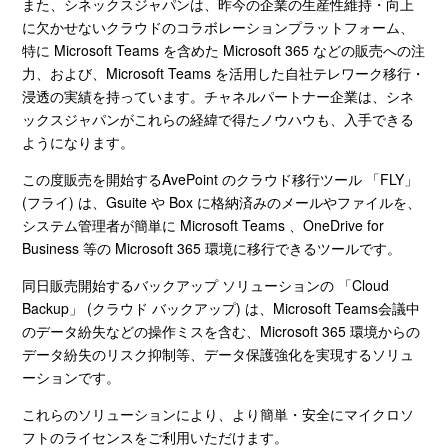
また、シネックスジャパンは、昨今の企業の生産性維持・向上
に欠かせないクラウドのコラボレーションプラットフォーム、
特に
Microsoft Teams
を含めた
Microsoft 365
などの販売への注
力、および、Microsoft Teams を活用した自社テレワーク移行・
浸透の実績を持っています。チャネルパートナー企業は、シネ
ックスジャパンがこれらの経緯で得たノウハウも、入手できる
ようになります。
この度販売を開始する
AvePoint
のクラウド移行ツール 「
FLY
」
(
フライ
)
は、
Gsuite
や
Box
に格納済みのメールやファイルを、
システム管理者が簡単に
Microsoft Teams
、
OneDrive for
Business
等の
Microsoft 365
環境に移行できるツールです。
同日販売開始するバックアップ ソリューションの 「
Cloud
Backup
」
(
クラウド バックアップ
)
は、
Microsoft Teams
会議中
のデータ紛失などの操作ミスを含む、
Microsoft 365
環境からの
データ紛失のリスク抑制等、データ保護強化を実現するソリュ
ーションです。
これらのソリューションにより、より簡単・安全にマイクロソ
フトのライセンスをご利用いただけます。