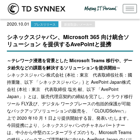
2020.10.01
プレスリリース
新規取扱いメーカー
シネックスジャパン、Microsoft 365 向け統合ソ
リューション を提供するAvePointと提携
～テレワーク浸透を背景とした Microsoft Teams 移行や、デー
タ紛失などの課題を解決するソリューションを提供開始～
シネックスジャパン株式会社 (本社：東京 代表取締役社長：國
持重隆、以下 「シネックスジャパン」) と AvePoint Japan株式
会社 (本社：東京 代表取締役 塩光 献、以下 「AvePoint
Japan」）とは、販売代理店契約の締結を完了し、クラウド移行
ツール FLY及び、デジタル ワークプレースの包括的保護が可能
なバックアップソリューションの販売を、「CLOUDSolv
」
®(*)
上で 2020 年10 月 1 日より提供開始する旨、発表いたします。
今回提携により、シネックスジャパンのチャネルパートナー
は、中小から中堅のエンタープライズのうち、Microsoft Teams
の移行・バックアップ課題解決に向けた AvePoint Japan のソリ