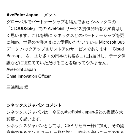
AvePoint Japan
コメント
グローバルでパートナーシップを結んできた シネックスの
「
CLOUDSolv
」 での
AvePoint
サービス提供開始を大変喜ばし
く思います。これを機に シネックスとのパートナーシップを更
に強め、世界のお客さまにご愛用いただいている
Microsoft 365
データ バックアップ＆リストアのサービスであります 「
Cloud
Backup
」 を、より多くの日本のお客さまにお届けし、データ保
護などに役立てていただけることを願ってやみません。
AvePoint Japan
Chief Innovation Officer
三浦剛志 様
シネックスジャパン コメント
シネックスジャパンは、今回の
AvePoint Japan
様との提携を大
変嬉しく思います。
シネックスジャパンとしては、
CSP
リセラー様に加え、その提
案先であるエンド ユーザー様に対し、昨今も高いニーズのある