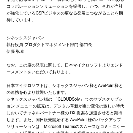
コラボレーションソリューションを提供し、かつ、それが当社
が強化している
CSP
ビジネスの更なる発展につながることを期
待しています。
シネックスジャパン
執行役員 プロダクトマネジメント部門 部門長
伊藤 弘泰
なお、この度の発表に関して、日本マイクロソフトよりエンド
ースメントをいただいております。
日本マイクロソフトは、シネックスジャパン様と
AvePoint
様と
の連携を心より歓迎いたします。
シネックスジャパン様の 「
CLOUDSolv
」 でのサブスクリプシ
ョン メニューの拡充は、デジタル革新が進む変化の激しい時代
においてチャネルパートナー様の
DX
提案を加速させると期待
します。また、同日販売開始する
AvePoint
様のバックアップ
ソリューションは、
Microsoft Teams
のスムースなコミュニケー