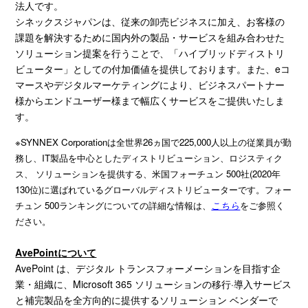
法人です。
シネックスジャパンは、従来の卸売ビジネスに加え、お客様の
課題を解決するために国内外の製品・サービスを組み合わせた
ソリューション提案を行うことで、「ハイブリッドディストリ
ビューター」としての付加価値を提供しております。また、
e
コ
マースやデジタルマーケティングにより、ビジネスパートナー
様からエンドユーザー様まで幅広くサービスをご提供いたしま
す。
※SYNNEX Corporationは全世界26ヵ国で225,000人以上の従業員が勤
務し、IT製品を中心としたディストリビューション、ロジスティク
ス、 ソリューションを提供する、米国フォーチュン 500社(2020年
130位)に選ばれているグローバルディストリビューターです。フォー
チュン 500ランキングについての詳細な情報は、
こちら
をご参照く
ださい。
AvePoint
について
AvePoint は、デジタル トランスフォーメーションを目指す企
業・組織に、
Microsoft 365
ソリューションの移行·導入サービス
と補完製品を全方向的に提供するソリューション ベンダーで