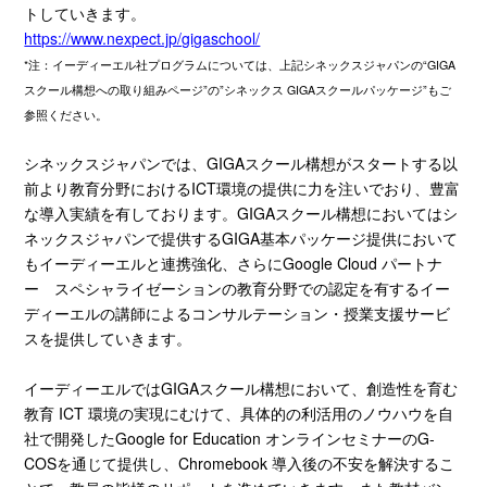
トしていきます。
https://www.nexpect.jp/gigaschool/
*注：イーディーエル社プログラムについては、上記シネックスジャパンの“GIGA
スクール構想への取り組みページ”の”シネックス GIGAスクールパッケージ”もご
参照ください。
シネックスジャパンでは、
GIGA
スクール構想がスタートする以
前より教育分野における
ICT
環境の提供に力を注いでおり、豊富
な導入実績を有しております。
GIGA
スクール構想においてはシ
ネックスジャパンで提供する
GIGA
基本パッケージ提供において
もイーディーエルと連携強化、さらに
Google Cloud
パートナ
ー スペシャライゼーションの教育分野での認定を有するイー
ディーエルの講師によるコンサルテーション・授業支援サービ
スを提供していきます。
イーディーエルでは
GIGA
スクール構想において、創造性を育む
教育
ICT
環境の実現にむけて、具体的の利活用のノウハウを自
社で開発した
Google for Education
オンラインセミナーの
G-
COS
を通じて提供し、
Chromebook
導⼊後の不安を解決するこ