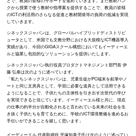
とで、教員の皆様のサポートを進めていきます。また教材バン
クから授業で使う教材や指導案を提供することで、教員の皆様
の
ICT
の利活用のさらなる促進と教材開発等の負荷の低減を実現
していきます。
シネックスジャパンは、グローバルハイブリッドディストリビ
ュータとして、米国でも文教分野における大規模な
ICT
機器導入
実績があり、今回の
GIGA
スクール構想においてもイーディーエ
ルと協業し包括的なソリューションを提供いたします。
シネックスジャパン執行役員プロダクトマネジメント部門長 伊
藤 弘泰は次のように述べています。
「私たちシネックスジャパンは、児童生徒がPC端末を鉛筆やノ
ートと同じ文房具として、学習に必要な道具として活用できる
ようになることで、子供たちの主体性を引き出す次世代の学び
を実現できると信じています。イーディーエル様と共に、現在
の仕事の約半分が自動化されると言われている未来の社会を生
き抜く子供たちを育てるために、学校のICT環境整備を進めるお
手伝いができることを嬉しく思います」
イーディーエル
代表取締役 平塚知真子氏は次のように述べてい