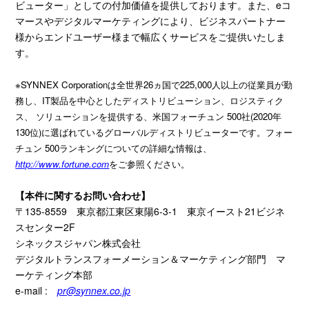
ビューター」としての付加価値を提供しております。また、
e
コ
マースやデジタルマーケティングにより、ビジネスパートナー
様からエンドユーザー様まで幅広くサービスをご提供いたしま
す。
※SYNNEX Corporationは全世界26ヵ国で225,000人以上の従業員が勤
務し、IT製品を中心としたディストリビューション、ロジスティク
ス、 ソリューションを提供する、米国フォーチュン 500社(2020年
130位)に選ばれているグローバルディストリビューターです。フォー
チュン 500ランキングについての詳細な情報は、
http://www.fortune.com
をご参照ください。
【本件に関するお問い合わせ】
〒
135-8559
東京都江東区東陽
6-3-1
東京イースト
21
ビジネ
スセンター
2F
シネックスジャパン株式会社
デジタルトランスフォーメーション＆マーケティング部門 マ
ーケティング本部
e-mail :
pr@synnex.co.jp