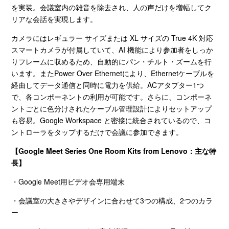
を実装。会議室内の雑音を除去され、人の声だけを増幅してク
リアな会話を実現します。
カメラにはレギュラー サイズまたは
XL
サイズの
True 4K
対応
スマートカメラが付属していて、
AI
機能により参加者をしっか
りフレームに収めるため、自動的にパン・チルト・ズームを行
います。また
Power Over Ethernet
により、
Ethernet
ケーブルを
経由してデータ通信と同時に電力を供給。
AC
アタプター
1
つ
で、各コンポーネントの利用が可能です。さらに、コンポーネ
ントごとに色分けされたケーブル管理設計によりセットアップ
も容易。
Google Workspace
と密接に統合されているので、コ
ントローラをタップするだけで会議に参加できます。
【
Google Meet Series One Room Kits from Lenovo
：主な特
長】
・
Google Meet
用ビデオ会専用端末
・会議室の大きさやデザインに合わせて
3
つの構成、
2
つのカラ
ー