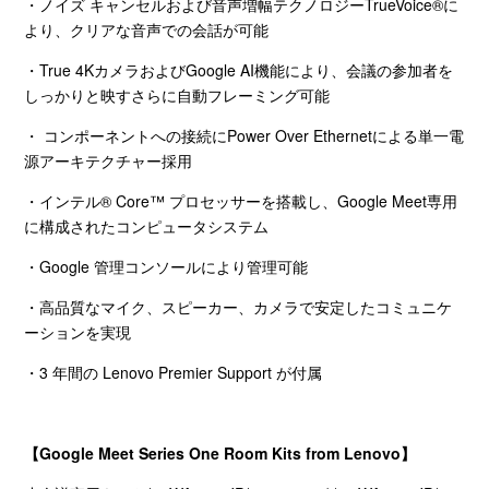
・ノイズ キャンセルおよび音声増幅テクノロジー
TrueVoice®
に
より、クリアな音声での会話が可能
・
True 4K
カメラおよび
Google AI
機能により、会議の参加者を
しっかりと映すさらに自動フレーミング可能
・ コンポーネントへの接続に
Power Over Ethernet
による単一電
源アーキテクチャー採用
・インテル
® Core
™ プロセッサーを搭載し、
Google Meet
専用
に構成されたコンピュータシステム
・
Google
管理コンソールにより管理可能
・高品質なマイク、スピーカー、カメラで安定したコミュニケ
ーションを実現
・
3
年間の
Lenovo Premier Support
が付属
【
Google Meet Series One Room Kits from Lenovo
】