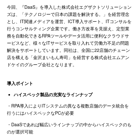
今回、『
DaaS
』を導入した株式会社エグザクトソリューション
ズは、「テクノロジーで日本の課題を解決する。」を経営理念
とし、
IT
関連メディアを運営、
ICT
導入サポート、
IT
コンサルを
行うコンサルティング企業です。働き方改革を見据え、定型業
務を自動化できる
RPA
ツールやデータ活用に便利なクラウドサ
ービスなど、様々な
IT
サービスを取り入れて労働力不足の問題
解決をサポートしています。同社は、全国に
22
店舗のチェーン
店を構える「金沢まいもん寿司」を経営する株式会社エムアン
ドケイのグループ会社となります。
導入ポイント
ハイスペック製品の充実なラインナップ
・
RPA
導入により
IT
システムの異なる複数店舗のデータ統合を
行うにはハイスペックな
PC
が必要
・
DaaS
であれば幅広いラインナップの中からハイスペックのも
のが選択可能