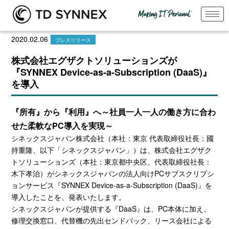
2020.02.06
プレスリリース
株式会社エグザクトソリューションズが
『SYNNEX Device-as-a-Subscription (DaaS)』
を導入
『所有』から『利用』へ～
社員一人一人の働き方に合わ
せた柔軟なPC導入を実現～
シネックスジャパン株式会社（本社：東京 代表取締役社長：國
持重隆、以下「シネックスジャパン」）は、株式会社エグザク
トソリューションズ（本社：東京都中央区、代表取締役社長：
木下孝治）がシネックスジャパンの法人向け
PC
サブスクリプシ
ョンサービス『
SYNNEX Device-as-a-Subscription (DaaS)
』を
導入したことを、発表いたします。
シネックスジャパンが提供する『
DaaS
』は、
PC
本体に加え、
修理交換窓口、代替機の先出センドバック、リース会社による