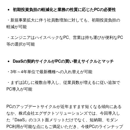
初期投資負担の軽減化と業務の性質に応じた
PC
の必要性
・新規事業拡大に伴う社員数増加に対しても、初期投資負担の
軽減が可能
・エンジニアはハイスペックな
PC
、営業は持ち運びが便利な
PC
等の選択が可能
DaaS
の契約サイクルが
PC
の買い替えサイクルとマッチ
・
3
年～
4
年単位で最新機種への入れ替えが可能
・まずは試しに複数台導入し、従業員数が増えるに従い追加で
PC
導入が可能
PCのアップデートサイクルが近年ますます短くなる傾向にある
なか、株式会社エグザクトソリューションズでは、今回導入し
た『
DaaS
』のコスト面メリットだけでなく、短納期、モダン
PC
利用が可能な点にもご満足いただき、今後
PC
のラインナップ