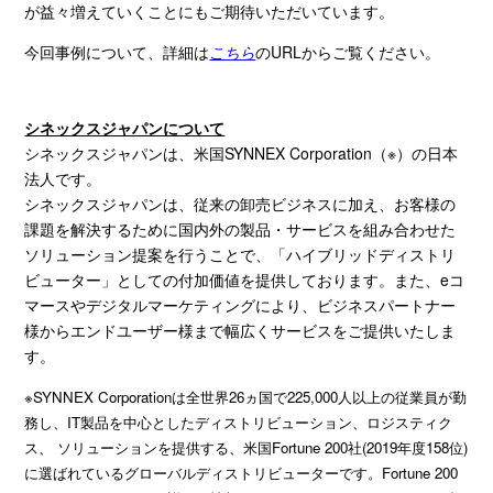
が益々増えていくことにもご期待いただいています。
今回事例について、詳細は
こちら
の
URL
からご覧ください。
シネックスジャパンについて
シネックスジャパンは、米国
SYNNEX Corporation
（※）の日本
法人です。
シネックスジャパンは、従来の卸売ビジネスに加え、お客様の
課題を解決するために国内外の製品・サービスを組み合わせた
ソリューション提案を行うことで、「ハイブリッドディストリ
ビューター」としての付加価値を提供しております。また、
e
コ
マースやデジタルマーケティングにより、ビジネスパートナー
様からエンドユーザー様まで幅広くサービスをご提供いたしま
す。
※SYNNEX Corporationは全世界26ヵ国で225,000人以上の従業員が勤
務し、IT製品を中心としたディストリビューション、
ロジスティク
ス、 ソリューションを提供する、米国Fortune 200社(2019年度158位)
に選ばれているグローバルディストリビューター
です。Fortune 200