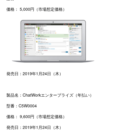
価格：
5,000
円（市場想定価格）
発売日：
2019
年
1
月
24
日（木）
製品名：
ChatWork
エンタープライズ（年払い）
型番：
C5W0004
価格：
9,600
円（市場想定価格）
発売日：
2019
年
1
月
24
日（木）