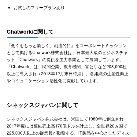
お試しのフリープランあり
Chatwork
に関して
「働くをもっと楽しく、創造的に」をコーポレートミッション
として掲げる
Chatwork
株式会社は、日本最大級のビジネスチャ
ット「
Chatwork
」の提供を主力事業として展開しています。
「
Chatwork
」は、民間企業、教育機関、官公庁など
203,000
社
以上に導入され（
2018
年
12
月末日時点）、各組織の生産性向上
やコミュニケーション活性化に貢献しています。
シネックスジャパンに関して
シネックスジャパン株式会社は、米国にて
1980
年に創立され
2017
年度には連結売上高
170
億ドルを計上し、全世界
26
ヵ国で
225,000
人以上の従業員が勤務する、
IT
製品を中心としたディス