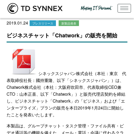
2019.01.24
プレスリリース
新製品発表
ビジネスチャット「Chatwork」の販売を開始
シネックスジャパン株式会社（本社：東京 代
表取締役社長：國持重隆、以下「シネックスジャパン」）は、
Chatwork
株式会社（本社：大阪府吹田市、代表取締役
CEO
兼
CTO
：山本正喜、以下「
Chatwork
」）と販売代理店契約を締結
し、ビジネスチャット「
Chatwork
」の「ビジネス」および「エ
ンタープライズ」プランの販売を本日
2019
年
1
月
24
日に開始し
たことを発表いたします。
本製品は、グループチャット・タスク管理・ファイル共有・ビ
デオ通話等の機能を備えた、メール・電話・会議に代わるクラ