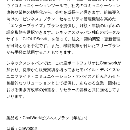
ウドコミュニケーションツールで、社内のコミュニケーション
改善や業務の効率化から、会社を成長へと導きます。組織導入
向けの「ビジネス」プラン、セキュリティ管理機能を高めた
「エンタープライズ」プランを提供し、月額・年額のいずれの
課金形態も選択できます。シネックスジャパン独自のポータル
サイト「
CLOUDSolv®
」を使って、注文・契約閲覧・更新管理
が可能となる予定です。また、機能制限が付いたフリープラン
から手軽に試用することもできます。
シネックスジャパンでは、この度ポートフォリオに
Chatwork
が
加わり、従来から販売実績を培ってきたモバイル・デバイスや
ユニファイド・コミュニケーション・デバイスと組み合わせた
包括的なソリューションとして提供し、あらゆる企業・団体に
おける働き方改革の推進を、リセラーの皆様と共に強化してま
いります。
製品名：
ChatWork
ビジネスプラン（年払い）
型番：
C5W0002