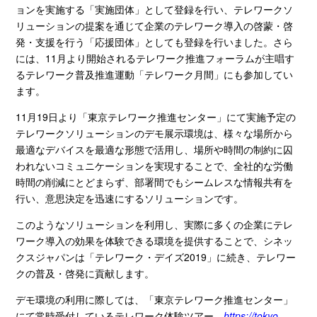
ョンを実施する「実施団体」として登録を行い、テレワークソ
リューションの提案を通じて企業のテレワーク導入の啓蒙・啓
発・支援を行う「応援団体」としても登録を行いました。さら
には、
11
月より開始されるテレワーク推進フォーラムが主唱す
るテレワーク普及推進運動
「テレワーク月間」
にも参加してい
ます。
11月
19
日より
「東京テレワーク推進センター」
にて実施予定の
テレワークソリューションのデモ展示環境は、様々な場所から
最適なデバイスを最適な形態で活用し、場所や時間の制約に囚
われないコミュニケーションを実現することで、全社的な労働
時間の削減にとどまらず、部署間でもシームレスな情報共有を
行い、意思決定を迅速にするソリューションです。
このようなソリューションを利用し、実際に多くの企業にテレ
ワーク導入の効果を体験できる環境を提供することで、シネッ
クスジャパン
は「テレワーク・デイズ2019」
に続き、テレワー
クの普及・啓発に貢献します。
デモ環境の利用に際しては、
「東京テレワーク推進センター」
にて常時受
付しているテレワーク体験ツアー
https://tokyo-