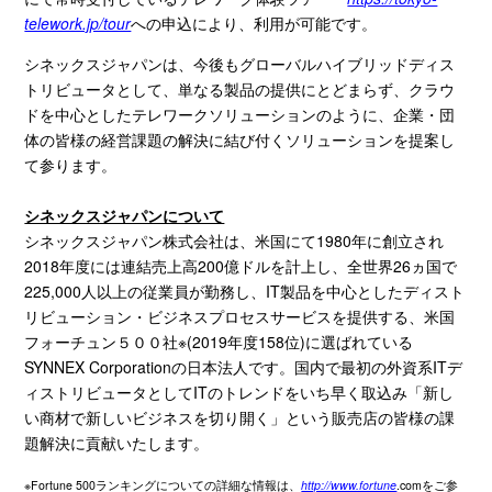
telework.jp/tour
への申込により、利用が可能です。
シネックスジャパンは、今後もグローバルハイブリッドディス
トリビュータとして、単なる製品の提供にとどまらず、クラウ
ドを中心としたテレワークソリューションのように、企業・団
体の皆様の経営課題の解決に結び付くソリューションを提案し
て参ります。
シネックスジャパンについて
シネックスジャパン株式会社
は、米国にて
1980
年に創立され
2018
年度には連結売上高
200
億ドルを計上し、全世界
26
ヵ国で
225,000
人以上の従業員が勤務し、
IT
製品を中心としたディスト
リビューション・ビジネスプロセスサービスを提供する、米国
フォーチュン５００社※(2019年度
158
位
)
に選ばれてい
る
SYNNEX Corporation
の日本法人です。国内で最初の外資系
IT
デ
ィストリビュータとして
IT
のトレンドをいち早く取込み「新し
い商材で新しいビジネスを切り開く」という販売店の皆様の課
題解決に貢献いたします。
※Fortune 500ランキングについての詳細な情報は、
http://www.fortune
.c
omをご参