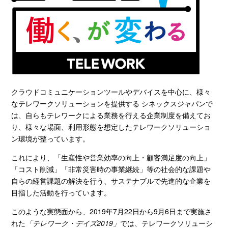
クラウドコミュニケーションツールやデバイスを中心に、様々
なテレワークソリューションを提供する シネックスジャパンで
は、自らもテレワークによる業務を行える企業制度を備えてお
り、様々な場面、利用形態を想定したテレワークソリューショ
ン環境が整っています。
これにより、「生産性や営業効率の向上・顧客満足度の向上」
「コスト削減」「非常災害時の事業継続」等の社会的な課題や
自らの経営課題の解決を行う、サステナブルで先進的な企業を
目指した活動を行っています。
このような実態面から、
2019
年
7
月
22
日から
9
月
6
日まで実施さ
れた
「テレワーク・デイズ2019」
では、テレワークソリューシ