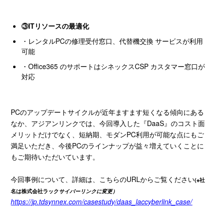
③IT
リソースの最適化
・レンタル
PC
の修理受付窓口、代替機交換 サービスが利用
可能
・
Office365
のサポートはシネックス
CSP
カスタマー窓口が
対応
PCのアップデートサイクルが近年ますます短くなる傾向にある
なか、アジアンリンクでは、今回導入した『
DaaS
』のコスト面
メリットだけでなく、短納期、モダン
PC
利用が可能な点にもご
満足いただき、今後
PC
のラインナップが益々増えていくことに
もご期待いただいています。
今回事例について、詳細は、こちらのURLからご覧ください
(※社
名は株式会社ラック
サイバーリンクに変更）
https://jp.tdsynnex.com/casestudy/daas_laccyberlink_case/