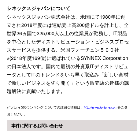
シネックスジャパンについて
シネックスジャパン株式会社は、米国にて1980年に創
立され2018年度には連結売上高200億ドルを計上し、全
世界26ヵ国で225,000人以上の従業員が勤務し、IT製品
を中心としたディストリビューション・ビジネスプロセ
スサービスを提供する、米国フォーチュン５００社
※(2018年度169位)に選ばれているSYNNEX Corporation
の日本法人です。国内で最初の外資系ITディストリビュ
ータとしてIT
のトレンドをいち早く取込み「新しい商材
で新しいビジネスを切り開く」という販売店の皆様の課
題解決に貢献いたします。
※Fortune 500ランキングについての詳細な情報は、
http://www.fortune.com
をご参
照ください。
本件に関するお問い合わせ