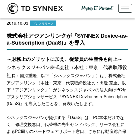
2019.10.03
プレスリリース
株式会社アジアンリンクが『SYNNEX Device-as-
a-Subscription (DaaS)』を導入
～財務上のメリットに加え、従業員の生産性も向上～
シネックスジャパン株式会社（本社：東京 代表取締役
社
長：國持重隆、以下「シネックスジャパン」）は、株式会社
アジアンリンク（本社：東京 代表取締役社長：田邊 克重、以
下「アジアンリンク」）がシネックスジャパンの法人向け
PC
サ
ブスクリプションサービス『
SYNNEX Device-as-a-Subscription
(DaaS)
』を導入したことを、発表いたします。
シネックスジャパンが提供する『
DaaS
』は、
PC
本体だけでな
く、修理交換窓口、代替機の先出センドバック、リース会社に
よる
PC
周りのハードウェアサポート窓口、さらには動産総合保