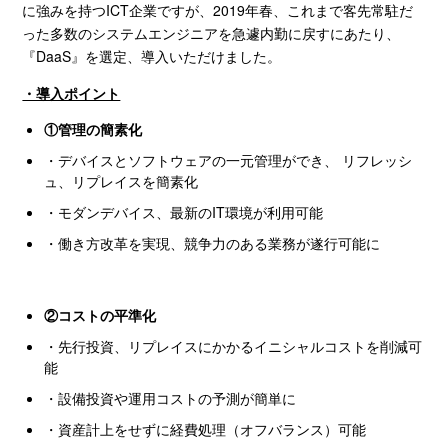
に強みを持つ
ICT
企業ですが、
2019
年春、これまで客先常駐だ
った多数のシステムエンジニアを急遽内勤に戻すにあたり、
『
DaaS
』を選定、導入いただけました。
・導入ポイント
①
管理の簡素化
・デバイスとソフトウェアの一元管理ができ、 リフレッシ
ュ、リプレイスを簡素化
・モダンデバイス、最新の
IT
環境が利用可能
・働き方改革を実現、競争力のある業務が遂行可能に
②コストの平準化
・先行投資、リプレイスにかかるイニシャルコストを削減可
能
・設備投資や運用コストの予測が簡単に
・資産計上をせずに経費処理（オフバランス）可能