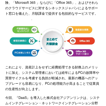
険、「
Microsoft 365
」ならびに「
Office 365
」、およびそれら
のクラウドサービスに対するシネックスジャパンによるサポー
ト窓口を備えた、月額課金で提供する包括的なサービスです。
これにより、資産計上をせずに経費処理できる財務上のメリッ
トに加え、システム管理者においては経年による
PC
の故障率や
買替サイクルを考慮する負担が軽減され、最新の機器へのアッ
プグレードも容易になり、
PC
の処理能力が高まることで従業員
の生産性が向上します。
今回、『
DaaS
』を導入した株式会社アジアンリンクは、システ
ムインテグレーション・ネットワークインテグレーション分野