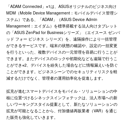
「ADAM Connected」※1は、ASUSオリジナルのビジネス向け
MDM（Mobile Device Management：モバイルデバイス管理シ
ステム）である、「ADAM」（ASUS Device Admin
Management：エイダム）を標準搭載する法人向けタブレット
の「ASUS ZenPad for Businessシリーズ」（エイスース ゼンパ
ッド フォー ビジネス シリーズ）を、遠隔操作により一括管理
ができるサービスです。端末の状態の確認や、設定の一括変更
を行うといった、複数デバイスの一元管理を容易に行うことが
できます。またデバイスのロックや初期化なども遠隔で行うこ
とができ※2、デバイスを紛失した場合などに情報漏えいを防ぐ
ことができます。ビジネスシーンでのセキュリティリスクを軽
減するだけでなく、管理者の運用効率化を促進します。
拡充が進むスマートデバイスをモバイル・ソリューションの中
核に位置づけるシネックスインフォテックは、法人市場への新
しいワーキングスタイル提案として、新たなソリューションの
拡充が可能となることから、付加価値再販業者（VAR）を通じ
た販売も強化していきます。