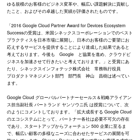
ゆる規模のお客様のビジネス変革や、幅広い課題解決に貢献し
たこと、およびその卓越した実績が評価されたものです。
「2016 Google Cloud Partner Award for Devices Ecosystem
Successの受賞は、米国シネックスコーポレーションでのベスト
プラクティスを日本市場に展開し、日本のお客様のご要望にお
応えするサービスを提供することにより達成した結果であると
考えております。今後も Google と協業を進め、クラウドビ
ジネスを加速させて行きたいと考えております。」と受賞にあ
たり、シネックスインフォテック株式会社 常務執行役員
プロダクトマネジメント部門 部門長 神山 昌樹は述べてい
ます。
Google Cloud グローバルパートナーセールス＆戦略アライアン
ス担当副社長 バートランド ヤンソウニ氏 は授賞について、次
のようにコメントしております。「拡大成長する Google Cloud
のエコシステムにとって、パートナー各社は必要不可欠の存在
であり、スタートアップからフォーチュン 500 企業に至るま
で、幅広い顧客の多様なニーズに合わせたサービスの展開を可