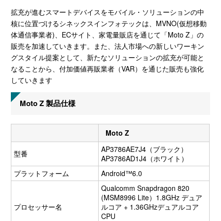
拡充が進むスマートデバイスをモバイル・ソリューションの中
核に位置づけるシネックスインフォテックは、MVNO(仮想移動
体通信事業者)、ECサイト、家電量販店を通じて「Moto Z」の
販売を加速していきます。また、法人市場への新しいワーキン
グスタイル提案として、新たなソリューションの拡充が可能と
なることから、付加価値再販業者（VAR）を通じた販売も強化
していきます
Moto Z 製品仕様
Moto Z
AP3786AE7J4（ブラック）
型番
AP3786AD1J4（ホワイト）
プラットフォーム
Android™6.0
Qualcomm Snapdragon 820
(MSM8996 Lite）1.8GHz デュア
プロセッサー名
ルコア + 1.36GHzデュアルコア
CPU