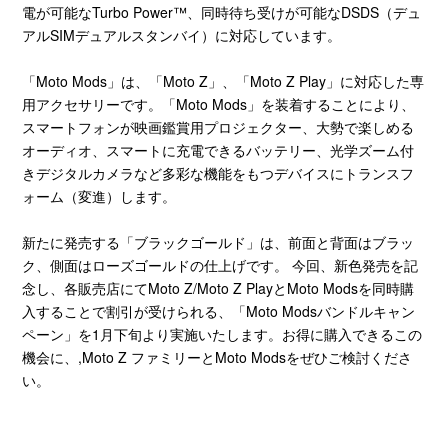
電が可能なTurbo Power™、同時待ち受けが可能なDSDS（デュ
アルSIMデュアルスタンバイ）に対応しています。
「Moto Mods」は、「Moto Z」、「Moto Z Play」に対応した専
用アクセサリーです。「Moto Mods」を装着することにより、
スマートフォンが映画鑑賞用プロジェクター、大勢で楽しめる
オーディオ、スマートに充電できるバッテリー、光学ズーム付
きデジタルカメラなど多彩な機能をもつデバイスにトランスフ
ォーム（変進）します。
新たに発売する「ブラックゴールド」は、前面と背面はブラッ
ク、側面はローズゴールドの仕上げです。 今回、新色発売を記
念し、各販売店にてMoto Z/Moto Z PlayとMoto Modsを同時購
入することで割引が受けられる、「Moto Modsバンドルキャン
ペーン」を1月下旬より実施いたします。お得に購入できるこの
機会に、,Moto Z ファミリーとMoto Modsをぜひご検討くださ
い。