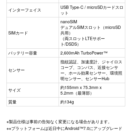
USB Type-C / microSDカードスロ
インターフェイス
ット
nanoSIM
デュアルSIMスロット（microSD
SIMカード
共用）
（両スロットLTEサポー
ト/DSDS）
バッテリー容量
2,600mAh TurboPower™
指紋認証、加速度計、ジャイロス
コープ、コンパス、近接センサ
センサー
ー、ホール効果センサー、環境照
明センサー、センサーHub
約155mm x 75.3mm x
サイズ
5.2mm（最薄部）
質量
約134g
※製品仕様は事前の告知なく変更になる場合があります。
※※プラットフォームは近日中にAndroid™7.0にアップグレード