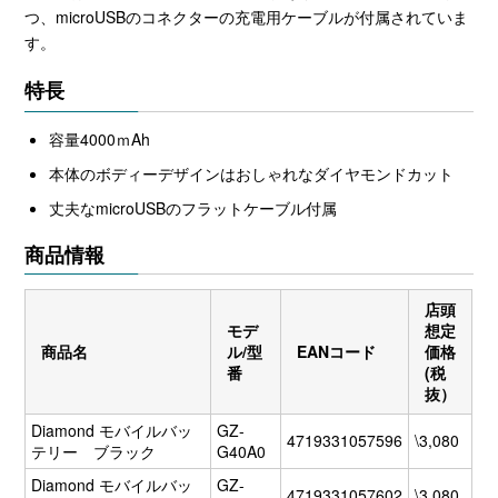
つ、microUSBのコネクターの充電用ケーブルが付属されていま
す。
特長
容量4000ｍAh
本体のボディーデザインはおしゃれなダイヤモンドカット
丈夫なmicroUSBのフラットケーブル付属
商品情報
店頭
モデ
想定
商品名
ル/型
EANコード
価格
番
(税
抜）
Diamond モバイルバッ
GZ-
4719331057596
\3,080
テリー ブラック
G40A0
Diamond モバイルバッ
GZ-
4719331057602
\3,080