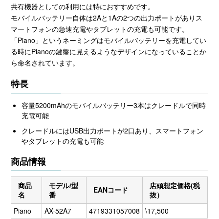
共有機器としての利用には特におすすめです。
モバイルバッテリー自体は2Aと1Aの2つの出力ポートがありス
マートフォンの急速充電やタブレットの充電も可能です。
「Piano」というネーミングはモバイルバッテリーを充電してい
る時にPianoの鍵盤に見えるようなデザインになっていることか
ら命名されています。
特長
容量5200mAhのモバイルバッテリー3本はクレードルで同時
充電可能
クレードルにはUSB出力ポートが2口あり、スマートフォン
やタブレットの充電も可能
商品情報
商品
モデル/型
店頭想定価格(税
EANコード
名
番
抜）
Piano
AX-52A7
4719331057008
\17,500