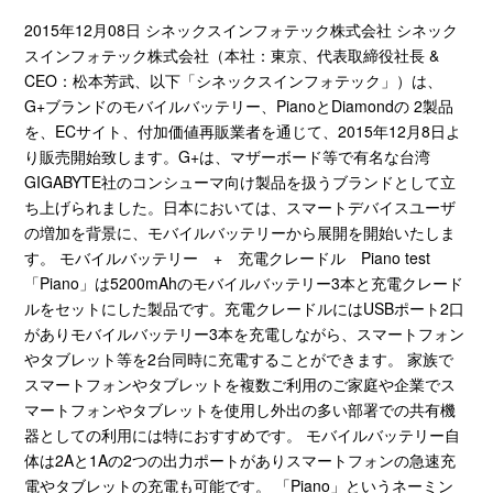
2015年12月08日 シネックスインフォテック株式会社 シネック
スインフォテック株式会社（本社：東京、代表取締役社長 &
CEO：松本芳武、以下「シネックスインフォテック」）は、
G+ブランドのモバイルバッテリー、PianoとDiamondの 2製品
を、ECサイト、付加価値再販業者を通じて、2015年12月8日よ
り販売開始致します。G+は、マザーボード等で有名な台湾
GIGABYTE社のコンシューマ向け製品を扱うブランドとして立
ち上げられました。日本においては、スマートデバイスユーザ
の増加を背景に、モバイルバッテリーから展開を開始いたしま
す。 モバイルバッテリー + 充電クレードル Piano test
「Piano」は5200mAhのモバイルバッテリー3本と充電クレード
ルをセットにした製品です。充電クレードルにはUSBポート2口
がありモバイルバッテリー3本を充電しながら、スマートフォン
やタブレット等を2台同時に充電することができます。 家族で
スマートフォンやタブレットを複数ご利用のご家庭や企業でス
マートフォンやタブレットを使用し外出の多い部署での共有機
器としての利用には特におすすめです。 モバイルバッテリー自
体は2Aと1Aの2つの出力ポートがありスマートフォンの急速充
電やタブレットの充電も可能です。 「Piano」というネーミン