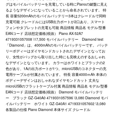
グはモバイルバッテリーを充電している時にPianoの鍵盤に見え
るようなデザインになっていることから命名されています。 特
長 容量5200mAhのモバイルバッテリー3本はクレードルで同時
充電可能 クレードルにはUSB出力ポートが2口あり、スマート
フォンやタブレットの充電も可能 商品情報 商品名 モデル/型番
EANコード 店頭想定価格(税抜） Piano AX-52A7
4719331057008 \17,500 モバイルバッテリー Diamond test
「Diamond」は、4000mAhのモバイルバッテリーです。 バッテ
リーボディーはダイヤモンドカットされたデザインとなってお
り、女性がバッグから取り出した時にも見映えのするおしゃれ
なデザインとなっています。 カラーはホワイトとブラックの2
色があり、1Aの出力ポートが1つ、microUSBのコネクターの充
電用ケーブルが付属されています。 特長 容量4000ｍAh 本体の
ボディーデザインはおしゃれなダイヤモンドカット 丈夫な
microUSBのフラットケーブル付属 商品情報 商品名 モデル/型番
EANコード 店頭想定価格(税抜） Diamond モバイルバッテリ
ー ブラック GZ-G40A0 4719331057596 \3,080 Diamond モバ
イルバッテリー ホワイト GZ-G40A1 4719331057602 \3,080
各製品の仕様 Piano Diamond 本体サイズ クレードル