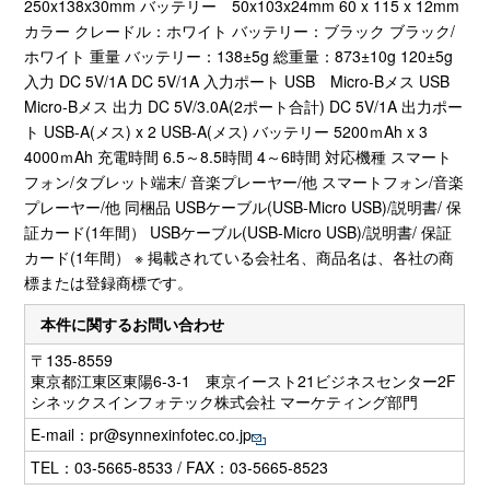
250x138x30mm バッテリー 50x103x24mm 60 x 115 x 12mm
カラー クレードル：ホワイト バッテリー：ブラック ブラック/
ホワイト 重量 バッテリー：138±5g 総重量：873±10g 120±5g
入力 DC 5V/1A DC 5V/1A 入力ポート USB Micro-Bメス USB
Micro-Bメス 出力 DC 5V/3.0A(2ポート合計) DC 5V/1A 出力ポー
ト USB-A(メス) x 2 USB-A(メス) バッテリー 5200ｍAh x 3
4000ｍAh 充電時間 6.5～8.5時間 4～6時間 対応機種 スマート
フォン/タブレット端末/ 音楽プレーヤー/他 スマートフォン/音楽
プレーヤー/他 同梱品 USBケーブル(USB-Micro USB)/説明書/ 保
証カード(1年間） USBケーブル(USB-Micro USB)/説明書/ 保証
カード(1年間） ※ 掲載されている会社名、商品名は、各社の商
標または登録商標です。
本件に関するお問い合わせ
〒135-8559
東京都江東区東陽6-3-1 東京イースト21ビジネスセンター2F
シネックスインフォテック株式会社 マーケティング部門
E-mail：
pr@synnexinfotec.co.jp
TEL：03-5665-8533 / FAX：03-5665-8523