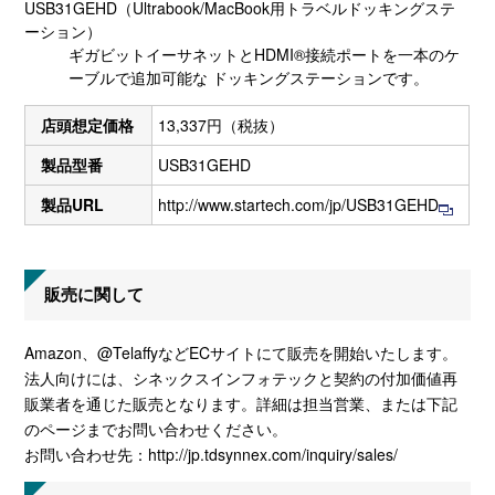
USB31GEHD（Ultrabook/MacBook用トラベルドッキングステ
ーション）
ギガビットイーサネットとHDMI®接続ポートを一本のケ
ーブルで追加可能な ドッキングステーションです。
店頭想定価格
13,337円（税抜）
製品型番
USB31GEHD
製品URL
http://www.startech.com/jp/USB31GEHD
販売に関して
Amazon、@TelaffyなどECサイトにて販売を開始いたします。
法人向けには、シネックスインフォテックと契約の付加価値再
販業者を通じた販売となります。詳細は担当営業、または下記
のページまでお問い合わせください。
お問い合わせ先：
http://jp.tdsynnex.com/inquiry/sales
/