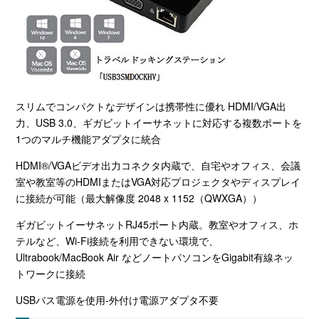
スリムでコンパクトなデザインは携帯性に優れ HDMI/VGA出
力、USB 3.0、ギガビットイーサネットに対応する複数ポートを
1つのマルチ機能アダプタに統合
HDMI®/VGAビデオ出力コネクタ内蔵で、自宅やオフィス、会議
室や教室等のHDMIまたはVGA対応プロジェクタやディスプレイ
に接続が可能（最大解像度 2048 x 1152（QWXGA））
ギガビットイーサネットRJ45ポート内蔵。教室やオフィス、ホ
テルなど、Wi-Fi接続を利用できない環境で、
Ultrabook/MacBook Air などノートパソコンをGigabit有線ネッ
トワークに接続
USBバス電源を使用-外付け電源アダプタ不要