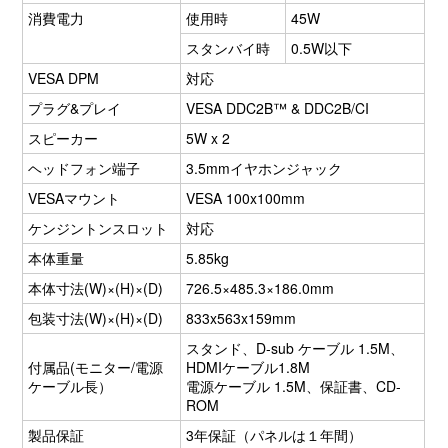
消費電力
使用時
45W
スタンバイ時
0.5W以下
VESA DPM
対応
プラグ&プレイ
VESA DDC2B™ & DDC2B/CI
スピーカー
5W x 2
ヘッドフォン端子
3.5mmイヤホンジャック
VESAマウント
VESA 100x100mm
ケンジントンスロット
対応
本体重量
5.85kg
本体寸法(W)×(H)×(D)
726.5×485.3×186.0mm
包装寸法(W)×(H)×(D)
833x563x159mm
スタンド、D-sub ケーブル 1.5M、
付属品(モニター/電源
HDMIケーブル1.8M
ケーブル長）
電源ケーブル 1.5M、保証書、CD-
ROM
製品保証
3年保証（パネルは１年間）