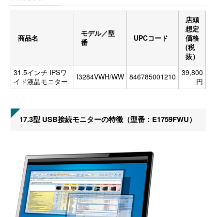
店頭
想定
モデル／型
商品名
UPCコード
価格
番
(税
抜）
31.5インチ IPSワ
39,800
I3284VWH/WW
846785001210
イド液晶モニター
円
17.3型 USB接続モニターの特徴（型番：E1759FWU）