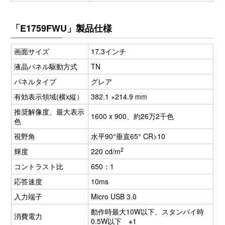
「E1759FWU」製品仕様
画面サイズ
17.3インチ
液晶パネル駆動方式
TN
パネルタイプ
グレア
有効表示領域(横x縦）
382.1 ×214.9 mm
推奨解像度、最大表示
1600 x 900、約26万2千色
色
視野角
水平90°垂直65° CR>10
2
輝度
220 cd/m
コントラスト比
650：1
応答速度
10ms
入力端子
Micro USB 3.0
動作時最大10W以下、スタンバイ時
消費電力
0.5W以下 ※1