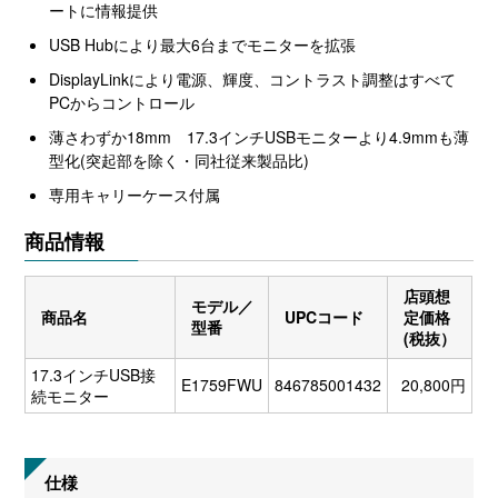
ートに情報提供
USB Hubにより最大6台までモニターを拡張
DisplayLinkにより電源、輝度、コントラスト調整はすべて
PCからコントロール
薄さわずか18mm 17.3インチUSBモニターより4.9mmも薄
型化(突起部を除く・同社従来製品比)
専用キャリーケース付属
商品情報
店頭想
モデル／
商品名
UPCコード
定価格
型番
(税抜）
17.3インチUSB接
E1759FWU
846785001432
20,800円
続モニター
仕様