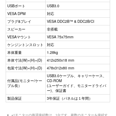
USBポート
USB3.0
VESA DPM
対応
プラグ&プレイ
VESA DDC2B™ & DDC2B/CI
スピーカー
非搭載
VESAマウント
VESA 75x75mm
ケンジントンスロット
対応
本体重量
1.28kg
本体寸法(W)×(H)×(D)
412x250x18 mm
包装寸法(W)×(H)×(D)
478x312x80 mm
USB3.0ケーブル、キャリーケース、
付属品(モニター/ケー
CD-ROM
ブル長）
(ユーザーガイド、モニタードライバ
ー)、保証書
製品保証
3年保証（パネルは１年間）
※1モニターの推奨接続数は、1台です。複数のモニターを接続す