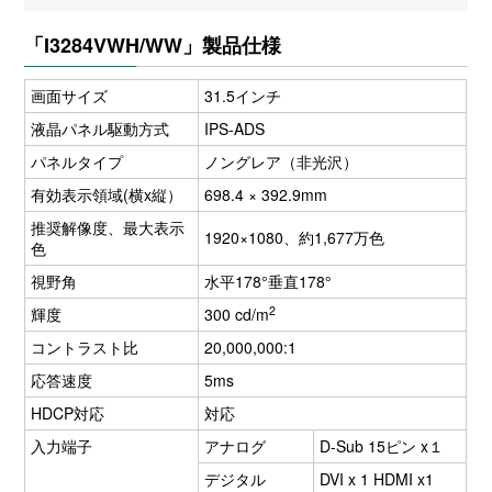
「I3284VWH/WW」製品仕様
画面サイズ
31.5インチ
液晶パネル駆動方式
IPS-ADS
パネルタイプ
ノングレア（非光沢）
有効表示領域(横x縦）
698.4 × 392.9mm
推奨解像度、最大表示
1920×1080、約1,677万色
色
視野角
水平178°垂直178°
2
輝度
300 cd/m
コントラスト比
20,000,000:1
応答速度
5ms
HDCP対応
対応
入力端子
アナログ
D-Sub 15ピン x１
デジタル
DVI x 1 HDMI x1