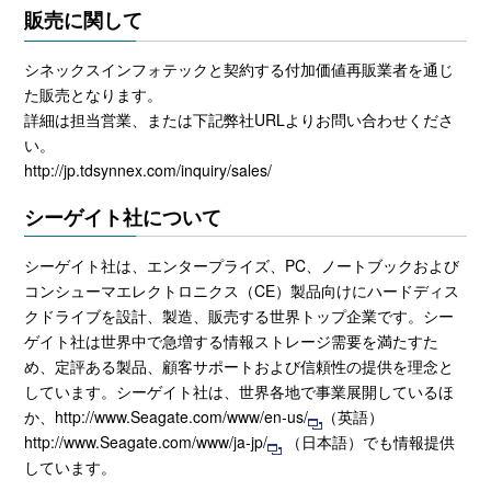
販売に関して
シネックスインフォテックと契約する付加価値再販業者を通じ
た販売となります。
詳細は担当営業、または下記弊社URLよりお問い合わせくださ
い。
http://jp.tdsynnex.com/inquiry/sales/
シーゲイト社について
シーゲイト社は、エンタープライズ、PC、ノートブックおよび
コンシューマエレクトロニクス（CE）製品向けにハードディス
クドライブを設計、製造、販売する世界トップ企業です。シー
ゲイト社は世界中で急増する情報ストレージ需要を満たすた
め、定評ある製品、顧客サポートおよび信頼性の提供を理念と
しています。シーゲイト社は、世界各地で事業展開しているほ
か、
http://www.Seagate.com/www/en-us/
（英語）
http://www.Seagate.com/www/ja-jp/
（日本語）でも情報提供
しています。