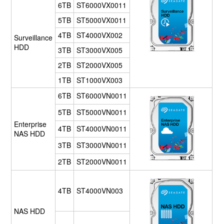
6TB
ST6000VX0011
5TB
ST5000VX0011
4TB
ST4000VX002
Surveillance
HDD
3TB
ST3000VX005
2TB
ST2000VX005
1TB
ST1000VX003
6TB
ST6000VN0011
5TB
ST5000VN0011
Enterprise
4TB
ST4000VN0011
NAS HDD
3TB
ST3000VN0011
2TB
ST2000VN0011
4TB
ST4000VN003
NAS HDD