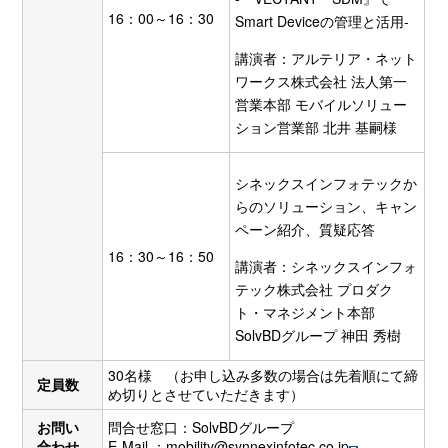
16：00～16：30
Smart Deviceの管理と活用-
講演者：アルテリア・ネット
ワークス株式会社 法人第一
営業本部 モバイルソリュー
ション営業部 北井 基嗣様
シネックスインフォテックか
らのソリューション、キャン
ペーン紹介、質疑応答
16：30～16：50
講演者：シネックスインフォ
テック株式会社 プロダク
ト・マネジメント本部
SolvBDグループ 神田 秀樹
30名様 （お申し込み多数の場合は先着順にて締
定員数
め切りとさせていただきます）
お問い
問合せ窓口：SolvBDグループ
合わせ
E-Mail ：
mobility@synnexinfotec.co.jp