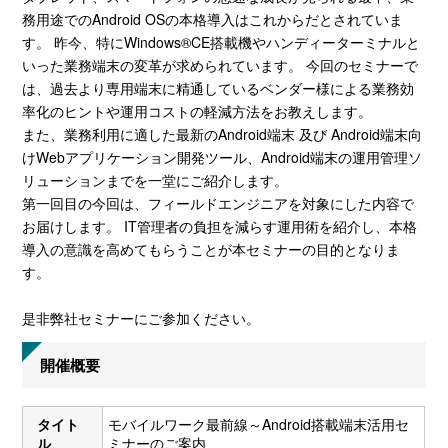
務用途でのAndroid OSの本格導入はこれからだとされていま
す。 昨今、特にWindows®CE搭載機やハンディーターミナルと
いった業務端末の変革が求められています。 今回のセミナーで
は、過去より専用端末に精通しているベンダー様による業務効
率化のヒントや運用コストの軽減方法をお教えします。
また、業務利用に適した最新のAndroid端末 及び Android端末向
けWebアプリケーション開発ツール、Android端末の運用管理ソ
リューションまでを一堂にご紹介します。
第一回目の今回は、フィールドエンジニアを対象にした内容で
お届けします。 IT管理者の負担を減らす運用術を紹介し、本格
導入の意識を高めてもらうことが本セミナーの目的となりま
す。
是非弊社セミナーにご参加ください。
開催概要
タイト
モバイルワーク最前線～Android搭載端末活用セ
ル
ミナーのご案内