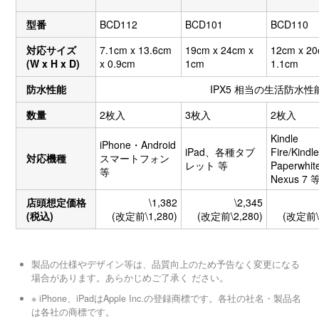
型番
BCD112
BCD101
BCD110
対応サイズ
7.1cm x 13.6cm
19cm x 24cm x
12cm x 20
(W x H x D)
x 0.9cm
1cm
1.1cm
防水性能
IPX5 相当の生活防水性
数量
2枚入
3枚入
2枚入
Kindle
iPhone・Android
iPad、各種タブ
Fire/Kindl
対応機種
スマートフォン
レット 等
Paperwhi
等
Nexus 7 
店頭想定価格
\1,382
\2,345
(税込)
(改定前\1,280)
(改定前\2,280)
(改定前\1
製品の仕様やデザイン等は、品質向上のため予告なく変更になる
場合があります。あらかじめご了承く ださい。
※ iPhone、iPadはApple Inc.の登録商標です。各社の社名・製品名
は各社の商標です。