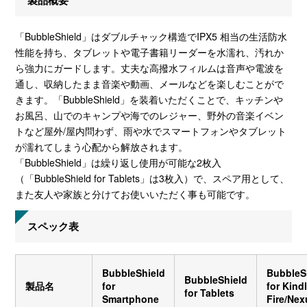
製品概要
「BubbleShield」はダブルチャック構造でIPX5 相当の生活防水
性能を持ち、タブレットや電子書籍リーダーを水濡れ、汚れか
ら強力にガードします。丈夫な高撥水フィルムは音声や電波を
通し、収納したまま音楽や動画、メールなどを楽しむことがで
きます。「BubbleShield」を装着いただくことで、キッチンや
お風呂、山でのキャンプや海でのレジャー、野外の音楽イベン
トなど屋外/屋内問わず、雨や水でスマートフォンやタブレット
が濡れてしまう心配から解放されます。
「BubbleShield」は繰り返し使用が可能な2枚入
（「BubbleShield for Tablets」は3枚入）で、スペア用として、
また友人や家族と分けてお使いいただく事も可能です。
スペック表
BubbleShield
BubbleS
BubbleShield
製品名
for
for Kind
for Tablets
Smartphone
Fire/Nex