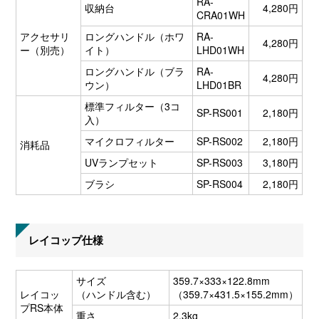
RA-
収納台
4,280円
CRA01WH
アクセサリ
ロングハンドル（ホワ
RA-
4,280円
ー（別売）
イト）
LHD01WH
ロングハンドル（ブラ
RA-
4,280円
ウン）
LHD01BR
標準フィルター（3コ
SP-RS001
2,180円
入）
マイクロフィルター
SP-RS002
2,180円
消耗品
UVランプセット
SP-RS003
3,180円
ブラシ
SP-RS004
2,180円
レイコップ仕様
サイズ
359.7×333×122.8mm
レイコッ
（ハンドル含む）
（359.7×431.5×155.2mm）
プRS本体
重さ
2.3kg