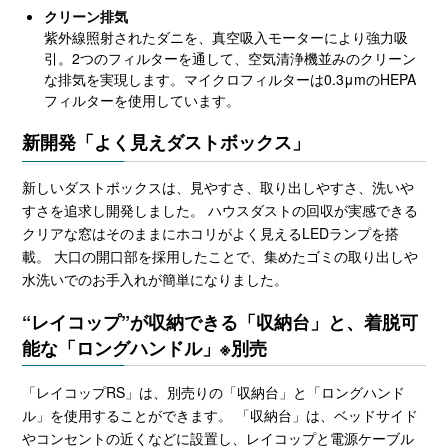
クリーン排気
紫外線照射されたダニを、真空吸入モーターにより強力吸
引。2つのフィルターを通して、空気清浄機並みのクリーン
な排気を実現します。マイクロフィルターは0.3μmのHEPA
フィルターを使用しています。
新開発「よく見えダストボックス」
新しいダストボックスは、見やすさ、取り出しやすさ、洗いや
すさを追求し開発しました。 ハウスダストの回収が実感できる
クリアな窓はそのままにホコリがよく見えるLEDランプを搭
載。 大口の開口部を採用したことで、集めたゴミの取り出しや
水洗いでのお手入れが簡単になりました。
“レイコップ”が収納できる「収納台」と、着脱可
能な「ロングハンドル」※別売
「レイコップRS」は、別売りの「収納台」と「ロングハンド
ル」を使用することができます。 「収納台」は、ベッドサイド
やコンセントの近くなどに設置し、レイコップと電源ケーブル