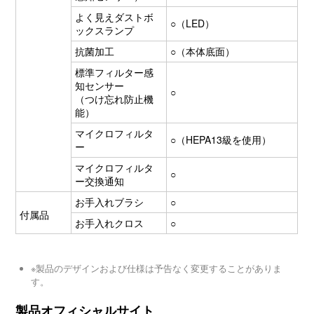
よく見えダストボ
○（LED）
ックスランプ
抗菌加工
○（本体底面）
標準フィルター感
知センサー
○
（つけ忘れ防止機
能）
マイクロフィルタ
○（HEPA13級を使用）
ー
マイクロフィルタ
○
ー交換通知
お手入れブラシ
○
付属品
お手入れクロス
○
※製品のデザインおよび仕様は予告なく変更することがありま
す。
製品オフィシャルサイト