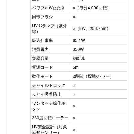
パワフルWたたき
○（毎分4,000回転）
回転ブラシ
○
UV-Cランプ（紫外
○（8W、253.7nm）
線）
吸込仕事率
65.1W
消費電力
350W
集塵容量
約0.3L
電源コード
5m
動作モード
2段階（標準/パワー）
チャイルドロック
○
ふとん吸着防止
○
ワンタッチ操作ボ
○
タン
360度回転ローラー
○
UV安全設計（対象
○
感知センサー）