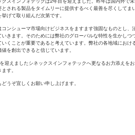
ックスインフォテックは2年目を迎えました。昨年は国内外で
要とされる製品をタイムリーに提供するべく最善を尽くしてま
を挙げて取り組んだ次第です。
はコンシューマ市場向けビジネスをますます強固なものとし、
ていきます。そのためには弊社のグローバルな特性を生かしつ
ていくことが重要であると考えています。弊社の各地域におけ
価値を創出できると信じています。
目を迎えましたシネックスインフォテックへ更なるお力添えを
きます。
もどうぞ宜しくお願い申し上げます。