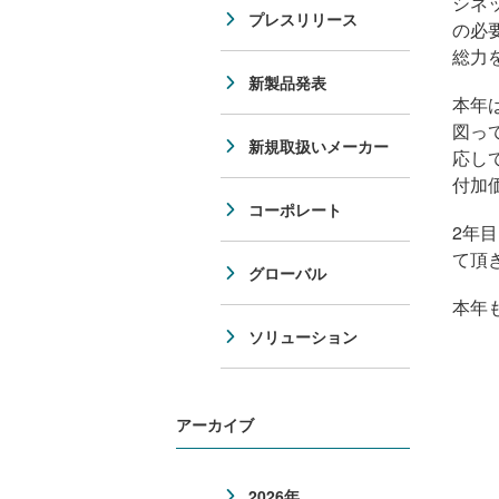
シネ
プレスリリース
の必
総力
新製品発表
本年
図っ
新規取扱いメーカー
応し
付加
コーポレート
2年
て頂
グローバル
本年
ソリューション
アーカイブ
2026年