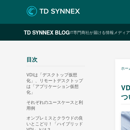
TD SYNNEX BLOG
IT専門商社が届ける情報メディア
目次
ホー
VDIは「デスクトップ仮想
化」、リモートデスクトップ
V
は「アプリケーション仮想
化」
つ
それぞれのユースケースと利
用例
オンプレミスとクラウドの良
いとこどり！「ハイブリッド
VDI」とは？