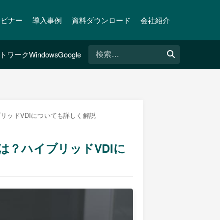
ェビナー
導入事例
資料ダウンロード
会社紹介
検
トワーク
Windows
Google
索:
ブリッドVDIについても詳しく解説
とは？ハイブリッドVDIに