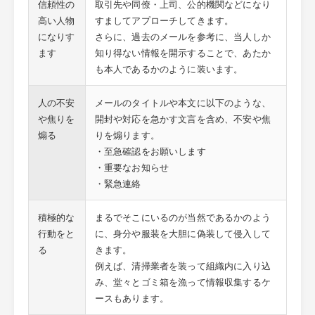
信頼性の
取引先や同僚・上司、公的機関などになり
高い人物
すましてアプローチしてきます。
になりす
さらに、過去のメールを参考に、当人しか
ます
知り得ない情報を開示することで、あたか
も本人であるかのように装います。
人の不安
メールのタイトルや本文に以下のような、
や焦りを
開封や対応を急かす文言を含め、不安や焦
煽る
りを煽ります。
・至急確認をお願いします
・重要なお知らせ
・緊急連絡
積極的な
まるでそこにいるのが当然であるかのよう
行動をと
に、身分や服装を大胆に偽装して侵入して
る
きます。
例えば、清掃業者を装って組織内に入り込
み、堂々とゴミ箱を漁って情報収集するケ
ースもあります。