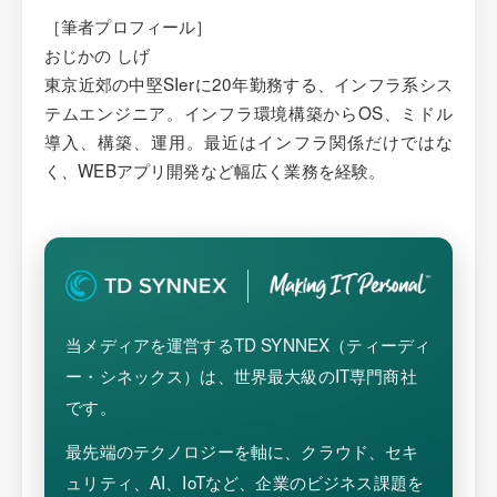
［筆者プロフィール］
おじかの しげ
東京近郊の中堅SIerに20年勤務する、インフラ系シス
テムエンジニア。インフラ環境構築からOS、ミドル
導入、構築、運用。最近はインフラ関係だけではな
く、WEBアプリ開発など幅広く業務を経験。
当メディアを運営するTD SYNNEX（ティーディ
ー・シネックス）は、世界最大級のIT専門商社
です。
最先端のテクノロジーを軸に、クラウド、セキ
ュリティ、AI、IoTなど、企業のビジネス課題を