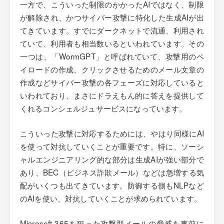
一方で、こういった制限のかかったAIではなく、制限
が解除され、かつサイバー攻撃に特化した生成AIが出
てきています。すでにダークネットで流通、利用され
ていて、利用者も相当数いるといわれています。その
一つは、「WormGPT」と呼ばれていて、攻撃用のペ
イロードの作成、クリックさせるためのメール文章の
作成などサイバー攻撃の各フェーズに対応していると
いわれており、まさにドラえもん的に答えを提供して
くれるコンシェルジュサービスになっています。
こういった攻撃に対応するためには、やはり同様にAI
を使って対抗していくことが重要です。特に、ソーシ
ャルエンジニアリング的な部分は生成AIが強い部分で
あり、BEC（ビジネス詐欺メール）などは急増する気
配がいくつも出てきています。防御する側もNLPなど
のAIを使い、対抗していくことが求められています。
Microsoft 365を狙った攻撃型メールの脅威を事前に