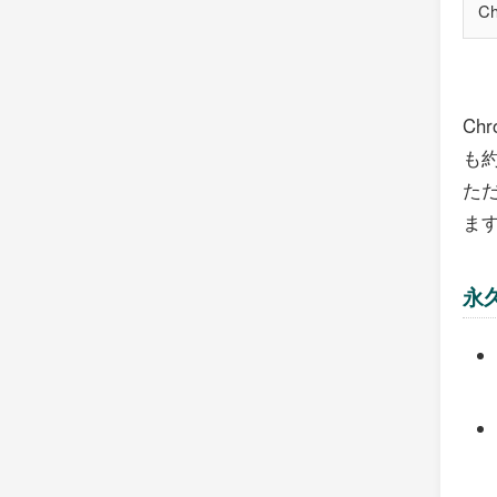
C
Ch
も
ただ
ま
永久