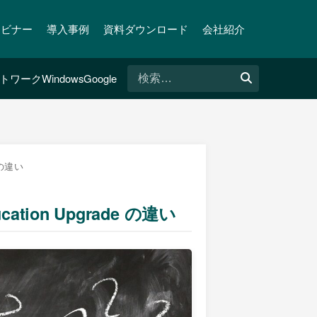
ェビナー
導入事例
資料ダウンロード
会社紹介
検
トワーク
Windows
Google
索:
e の違い
ducation Upgrade の違い