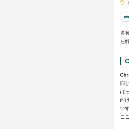
更
ch
名称
を
C
Chr
同
ぱ
向
い
こ