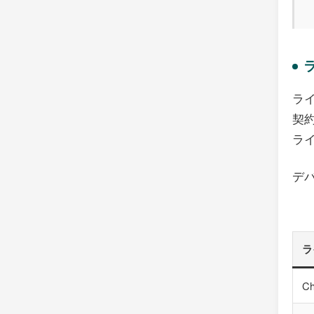
ラ
契
ラ
デ
ラ
C