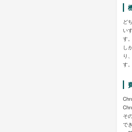
ど
い
す
しか
り、
す
Ch
Ch
そ
で