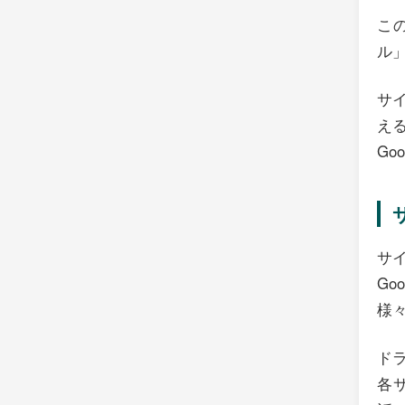
この
ル
サイ
え
Go
サイ
Go
様々
ド
各