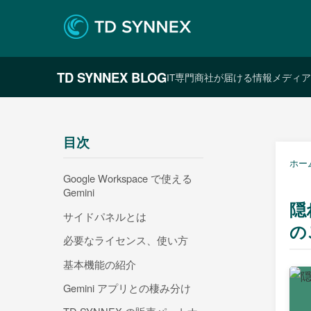
TD SYNNEX BLOG
IT専門商社が届ける情報メディア
目次
ホー
Google Workspace で使える
Gemini
隠
サイドパネルとは
の
必要なライセンス、使い方
基本機能の紹介
Gemini アプリとの棲み分け