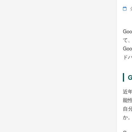
公
Go
て
Go
ド
G
近
能
自
か