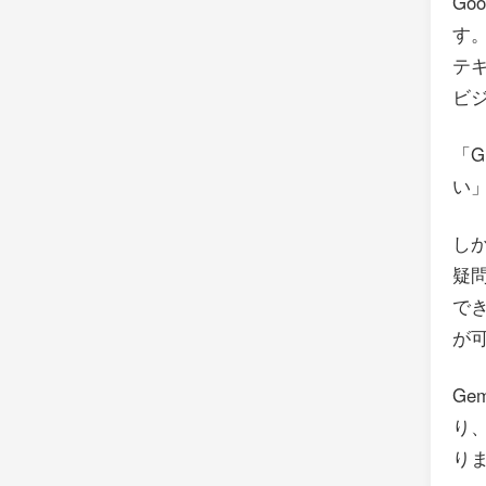
Go
す
テ
ビ
「G
い」
し
疑
で
が
G
り
り