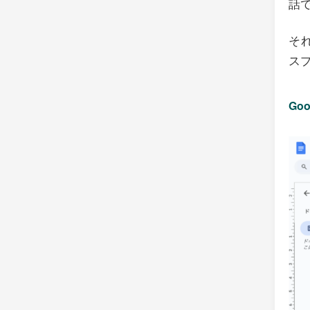
話
そ
ス
Go