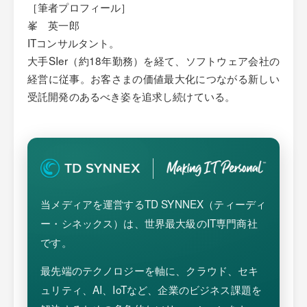
［筆者プロフィール］
峯 英一郎
ITコンサルタント。
大手SIer（約18年勤務）を経て、ソフトウェア会社の
経営に従事。お客さまの価値最大化につながる新しい
受託開発のあるべき姿を追求し続けている。
当メディアを運営するTD SYNNEX（ティーディ
ー・シネックス）は、世界最大級のIT専門商社
です。
最先端のテクノロジーを軸に、クラウド、セキ
ュリティ、AI、IoTなど、企業のビジネス課題を