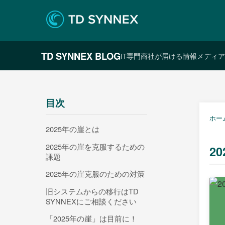
TD SYNNEX BLOG
IT専門商社が届ける情報メディア
目次
ホー
2025年の崖とは
2025年の崖を克服するための
2
課題
2025年の崖克服のための対策
旧システムからの移行はTD
SYNNEXにご相談ください
「2025年の崖」は目前に！