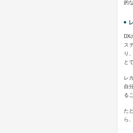
的
D
ス
り
と
レ
自
る
た
ら