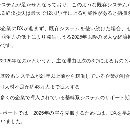
システムが足かせとなっており、このような既存システムが
れる経済損失は最大で12兆円/年に上る可能性があると指摘
本企業のDXが進まず、既存システムを使い続けた場合、
、競争力の低下により発生しうる2025年以降の膨大な経済損
のです。
ぜ2025年なのかというと、主な理由は次の3つによるもの
基幹系システムが21年以上前から稼働している企業の割合
IT人材不足が約43万人まで拡大する
多くの企業で導入されている基幹系システムのサポート期
Xレポートでは、2025年の崖を克服するためには、DXを
ていました。