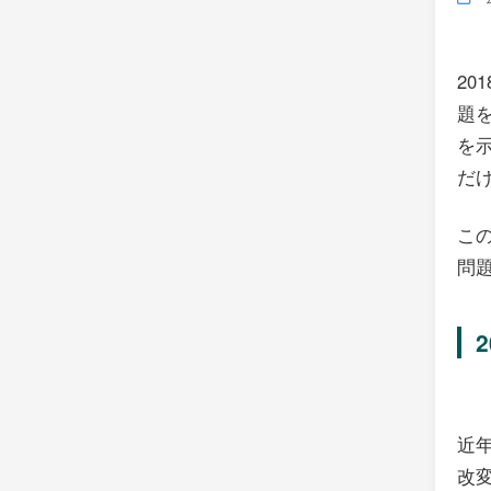
2
題
を
だ
こ
問
近
改