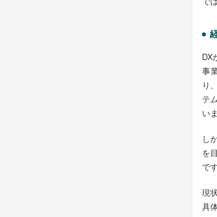
で
D
事
り
テ
い
し
を
で
現
具