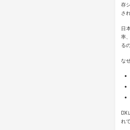
存
さ
日
率
る
な
D
れ