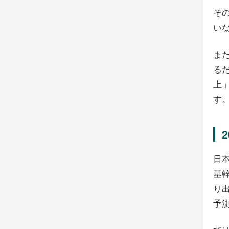
そ
い
ま
る
上
す
日
基
り
予