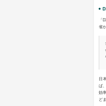
「D
省
日
ば
効
ど