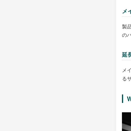
メ
製
の
延
メ
る