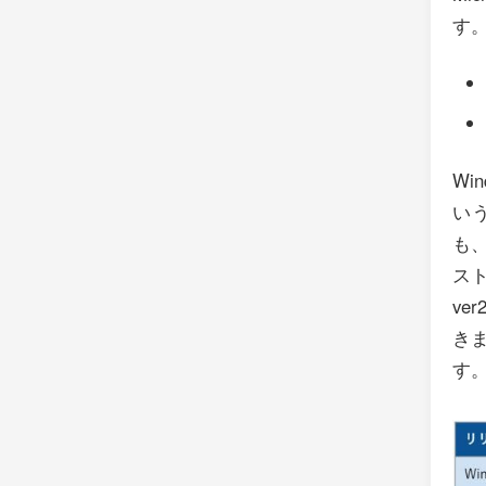
す
Wi
いう
も、
スト
v
き
す