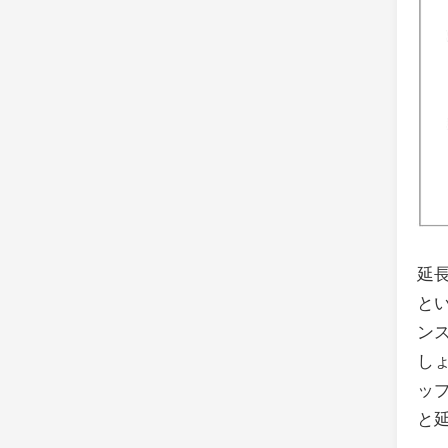
延
と
ン
しょ
ッ
と