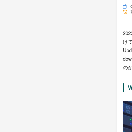
公
更
20
け
U
do
の