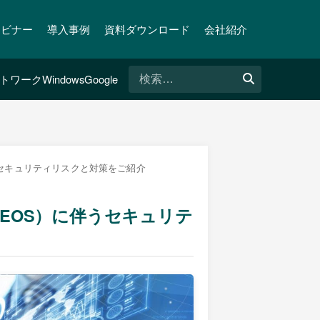
ェビナー
導入事例
資料ダウンロード
会社紹介
検
トワーク
Windows
Google
索:
）に伴うセキュリティリスクと対策をご紹介
終了（EOS）に伴うセキュリテ