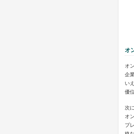
オ
オ
企
い
優
次
オ
プ
格