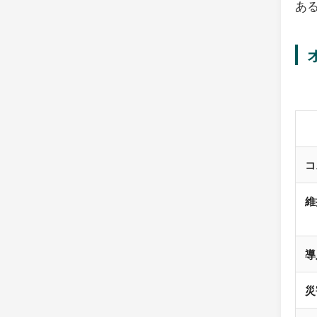
あ
コ
維
導
災