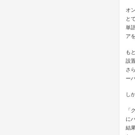
オン
と
単語
ア
も
設
さ
ー
し
「
に
結