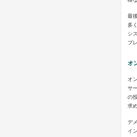
最
多
シ
プ
オ
オ
サ
の
求
デ
イ