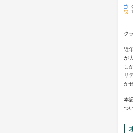
公
更
ク
近
が
し
リ
か
本
つ